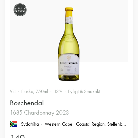
BRA
KÖP
Vitt
Flaska, 750ml
13%
Fylligt & Smakrikt
Boschendal
1685 Chardonnay 2023
Sydafrika
Western Cape
, Coastal Region
, Stellenbosch