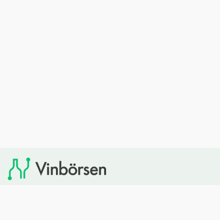
Vinbörsen tipsar om viner som du sedan kan köpa via
Systembolaget. Vinbörsen har ingen egen försäljning och