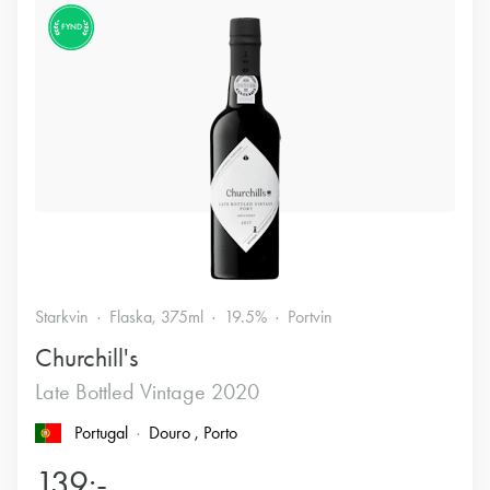
FYND
Starkvin
Flaska, 375ml
19.5%
Portvin
Churchill's
Late Bottled Vintage 2020
Portugal
Douro
, Porto
139:-