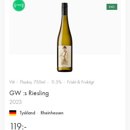
FYND
EKO
Vitt
Flaska, 750ml
11.5%
Friskt & Fruktigt
GW :s Riesling
2023
Tyskland
Rheinhessen
119:-