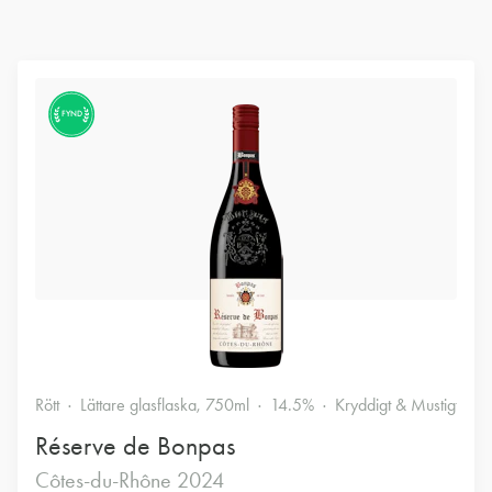
FYND
Rött
Lättare glasflaska, 750ml
14.5%
Kryddigt & Mustigt
Réserve de Bonpas
Côtes-du-Rhône 2024