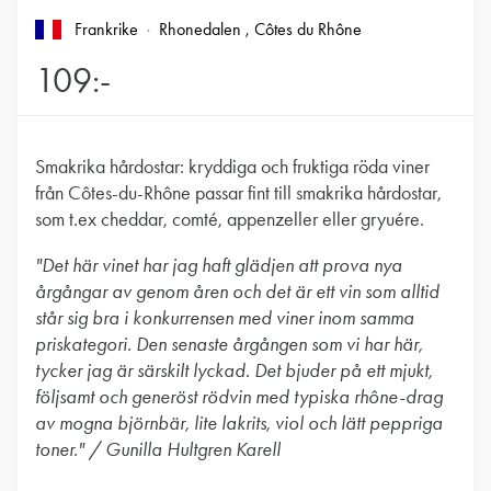
Frankrike
Rhonedalen
, Côtes du Rhône
109:-
Smakrika hårdostar: kryddiga och fruktiga röda viner
från Côtes-du-Rhône passar fint till smakrika hårdostar,
som t.ex cheddar, comté, appenzeller eller gryuére.
"Det här vinet har jag haft glädjen att prova nya
årgångar av genom åren och det är ett vin som alltid
står sig bra i konkurrensen med viner inom samma
priskategori. Den senaste årgången som vi har här,
tycker jag är särskilt lyckad. Det bjuder på ett mjukt,
följsamt och generöst rödvin med typiska rhône-drag
av mogna björnbär, lite lakrits, viol och lätt peppriga
toner." / Gunilla Hultgren Karell