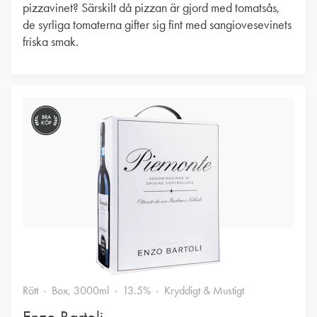
pizzavinet? Särskilt då pizzan är gjord med tomatsås,
de syrliga tomaterna gifter sig fint med sangiovesevinets
friska smak.
BRA
KÖP
Rött
Box, 3000ml
13.5%
Kryddigt & Mustigt