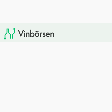
Vinbörsen tipsar om viner som du sedan kan köpa via
Systembolaget. Vinbörsen har ingen egen försäljning och
heller inget kommersiellt samarbete med Systembolaget.
Bläddra
Om oss
Rött vin
Om Vinbörsen
Vitt vin
Hur funkar det?
Mousserande
Redaktionen