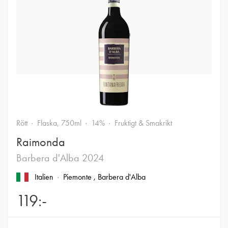
Rött
Flaska, 750ml
14%
Fruktigt & Smakrikt
Raimonda
Barbera d'Alba 2024
Italien
Piemonte
, Barbera d'Alba
119:-