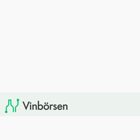
Vinbörsen tipsar om viner som du sedan kan köpa via
Systembolaget. Vinbörsen har ingen egen försäljning och