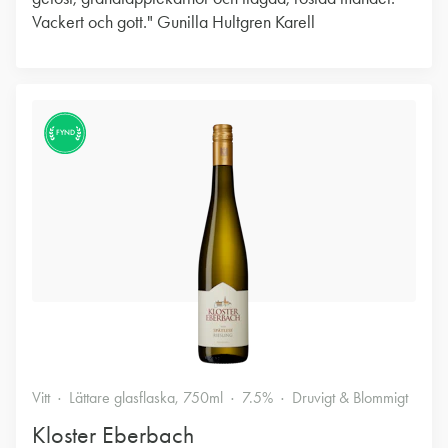
Vackert och gott." Gunilla Hultgren Karell
FYND
Vitt
Lättare glasflaska, 750ml
7.5%
Druvigt & Blommigt
Kloster Eberbach