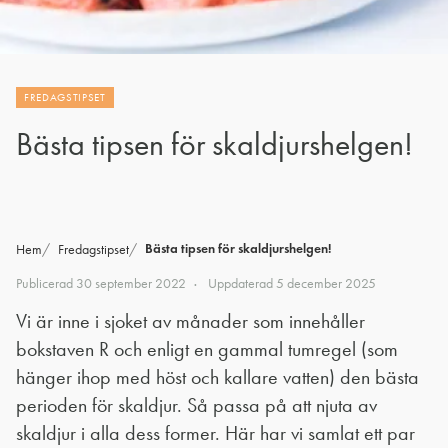
FREDAGSTIPSET
Bästa tipsen för skaldjurshelgen!
Bästa tipsen för skaldjurshelgen!
Hem
Fredagstipset
Publicerad
30 september 2022
Uppdaterad
5 december 2025
Vi är inne i sjoket av månader som innehåller
bokstaven R och enligt en gammal tumregel (som
hänger ihop med höst och kallare vatten) den bästa
perioden för skaldjur. Så passa på att njuta av
skaldjur i alla dess former. Här har vi samlat ett par