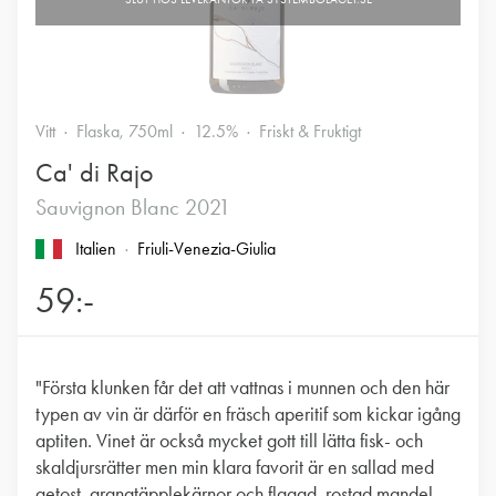
Vitt
Flaska, 750ml
12.5%
Friskt & Fruktigt
Ca' di Rajo
Sauvignon Blanc 2021
Italien
Friuli-Venezia-Giulia
59:-
"Första klunken får det att vattnas i munnen och den här
typen av vin är därför en fräsch aperitif som kickar igång
aptiten. Vinet är också mycket gott till lätta fisk- och
skaldjursrätter men min klara favorit är en sallad med
getost, granatäpplekärnor och flagad, rostad mandel.