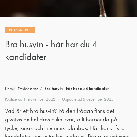
FREDAGSTIPSET
Bra husvin - här har du 4
kandidater
Bra husvin - här har du 4 kandidater
Hem
Fredagstipset
Publicerad
11 november 2022
Uppdaterad
5 december 2025
Vad är ett bra husvin? På den frågan finns det
givetvis en hel drös olika svar, allt beroende på
tycke, smak och inte minst plånbok. Här har vi fyra
kandidater som vi tycker kvalar in. Bra allroundviner