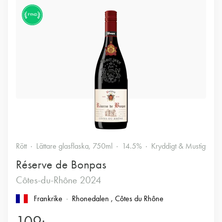
FYND
Rött
Lättare glasflaska, 750ml
14.5%
Kryddigt & Mustigt
Réserve de Bonpas
Côtes-du-Rhône 2024
Frankrike
Rhonedalen
, Côtes du Rhône
109:-