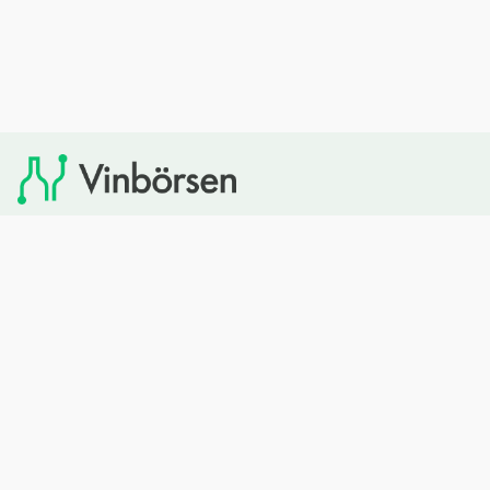
Vinbörsen tipsar om viner som du sedan kan köpa via
Systembolaget. Vinbörsen har ingen egen försäljning och
heller inget kommersiellt samarbete med Systembolaget.
Bläddra
Om oss
Rött vin
Om Vinbörsen
Vitt vin
Hur funkar det?