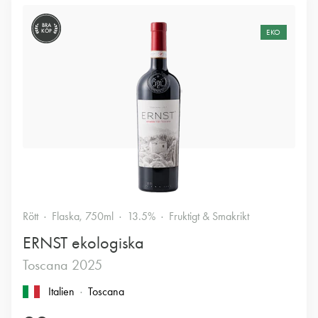
BRA
KÖP
EKO
Rött
Flaska, 750ml
13.5%
Fruktigt & Smakrikt
ERNST ekologiska
Toscana 2025
Italien
Toscana