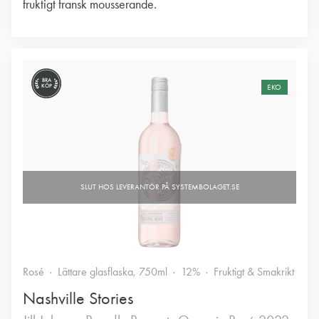
fruktigt fransk mousserande.
BRA
KÖP
EKO
Rosé
Lättare glasflaska, 750ml
12%
Fruktigt & Smakrikt
Nashville Stories