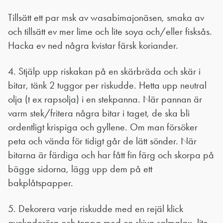
Tillsätt ett par msk av wasabimajonäsen, smaka av
och tillsätt ev mer lime och lite soya och/eller fisksås.
Hacka ev ned några kvistar färsk koriander.
4. Stjälp upp riskakan på en skärbräda och skär i
bitar, tänk 2 tuggor per riskudde. Hetta upp neutral
olja (t ex rapsolja) i en stekpanna. När pannan är
varm stek/fritera några bitar i taget, de ska bli
ordentligt krispiga och gyllene. Om man försöker
peta och vända för tidigt går de lätt sönder. När
bitarna är färdiga och har fått fin färg och skorpa på
bägge sidorna, lägg upp dem på ett
bakplåtspapper.
5. Dekorera varje riskudde med en rejäl klick
avokadoröra och toppa med en skiva salmalax, lite