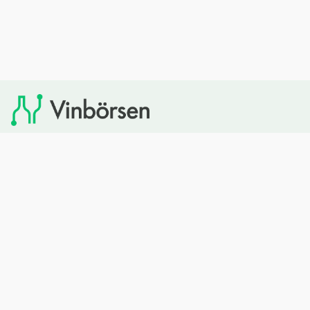
Vinbörsen tipsar om viner som du sedan kan köpa via
Systembolaget. Vinbörsen har ingen egen försäljning och
heller inget kommersiellt samarbete med Systembolaget.
Bläddra
Om oss
Rött vin
Om Vinbörsen
Vitt vin
Hur funkar det?