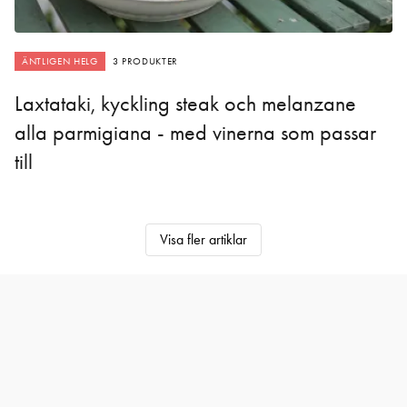
ÄNTLIGEN HELG
3 PRODUKTER
Laxtataki, kyckling steak och melanzane
alla parmigiana - med vinerna som passar
till
Visa fler artiklar