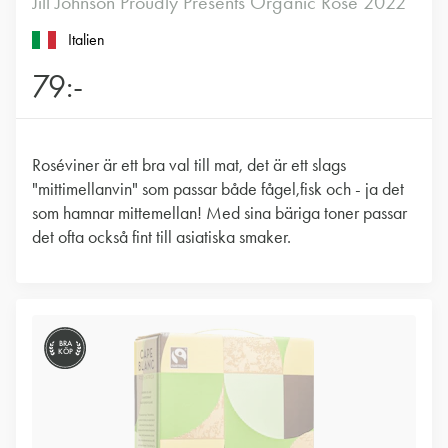
Jill Johnson Proudly Presents Organic Rosé 2022
Italien
79:-
Roséviner är ett bra val till mat, det är ett slags
"mittimellanvin" som passar både fågel,fisk och - ja det
som hamnar mittemellan! Med sina bäriga toner passar
det ofta också fint till asiatiska smaker.
BRA
KÖP