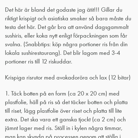
Det här är bland det godaste jag ätit!!! Gillar du
riktigt krispigt och asiatiska smaker så bara måste du
testa det här. Det går bra att använd dagsgammalt
sushiris, eller koka nytt enligt förpackningen som får
svalna. (Snabbtips: köp några portioner ris från din
lokala sushirestaurang). Det blir lagom med 3-4
portioner ris till 12 riskuddar.
Krispiga risrutor med avokadoröra och lax (12 bitar)
1. Täck botten på en form (ca 20 x 20 cm) med
plastfolie, häll på ris så det täcker botten och platta
till riset, lägg plastfolie över riset och platta till lite
extra. Det ska vara ett ganska tjockt (ca 2 cm) och
jämnt lager med ris. Ställ in i kylen några timmar,
man kan skynda på processen genom att ställa i