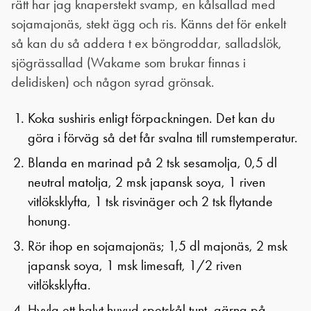
rätt har jag knaperstekt svamp, en kålsallad med
sojamajonäs, stekt ägg och ris. Känns det för enkelt
så kan du så addera t ex böngroddar, salladslök,
sjögrässallad (Wakame som brukar finnas i
delidisken) och någon syrad grönsak.
Koka sushiris enligt förpackningen. Det kan du
göra i förväg så det får svalna till rumstemperatur.
Blanda en marinad på 2 tsk sesamolja, 0,5 dl
neutral matolja, 2 msk japansk soya, 1 riven
vitlöksklyfta, 1 tsk risvinäger och 2 tsk flytande
honung.
Rör ihop en sojamajonäs; 1,5 dl majonäs, 2 msk
japansk soya, 1 msk limesaft, 1/2 riven
vitlöksklyfta.
Hyvla ett halvt huvud spetskål tunt, gärna på