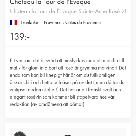
Château la Tour de l'Eveque
Château la Tour de l'Eveque Sainte-Anne Rosé 2025
Frankrike
Provence
, Côtes de Provence
139:-
Ett vin som det är svårt att misslyckas med att matcha till
mat - för glöm inte bort att rosé är grymma matviner! Det
enda som kan bli knepigt här är om du fullkomligen
älskar chili och hetta och öser på av det ( men då tar du
vintipset nedan istället!) Det här är ett franskt svalt och
elegant rosévin som kommer bli stapelvara hos vår
redaktion (av omdömena att döma!)