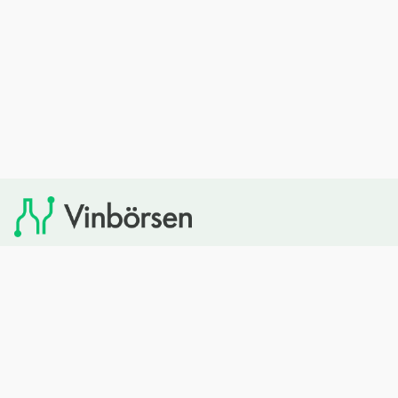
Vinbörsen tipsar om viner som du sedan kan köpa via
Systembolaget. Vinbörsen har ingen egen försäljning och
heller inget kommersiellt samarbete med Systembolaget.