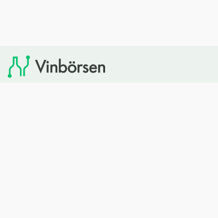
Vinbörsen tipsar om viner som du sedan kan köpa via
Systembolaget. Vinbörsen har ingen egen försäljning och
heller inget kommersiellt samarbete med Systembolaget.
Bläddra
Om oss
Rött vin
Om Vinbörsen
Vitt vin
Hur funkar det?