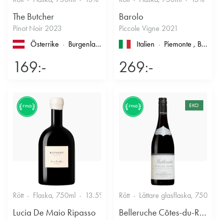
The Butcher
Barolo
Pinot Noir 2023
Piccole Vigne 2021
Österrike
Burgenland
Italien
Piemonte
, Barolo
169:-
269:-
EKO
FYND
FYND
Rött
Flaska, 750ml
13.5%
Fruktigt & Smakrikt
Rött
Lättare glasflaska, 750ml
Lucia De Maio Ripasso
Belleruche Côtes-du-Rhône