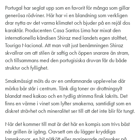
Portugal har seglat upp som en favorit för många som gillar
generösa rödviner. Här har vi en blandning som verkligen
drar nytta av det varma klimatet och bjuder på en rejäl dos
karaktär. Producenten Casa Santos Lima har mixat den
internationella kändisen Shiraz med landets egen stolthet,
Touriga Nacional. Att man valt just benämningen Shiraz
skvallrar om att stilen är saftig och öppen snarare än stram,
och tillsammans med den portugisiska druvan får du både
struktur och fyllighet.
Smakmässigt möts du av en omfamnande upplevelse där
mörka bär står i centrum. Tänk dig toner av drottningsylt
blandat med kakao och en tydlig strimma finsk lakrits. Det
finns en värme i vinet som lyfter smakerna, samtidigt som en
diskret strävhet och mineralitet ser till att det inte blir för tungt.
När det kommer till mat är det här en kompis som trivs bäst
när grillen är igång. Oavsett om du lägger kryddiga
lammkorvar, en bit nötkött eller marinerade grönsaker på