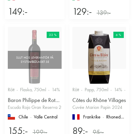
149:-
129:-
139:-
22 %
6 %
Rött
Flaska, 750ml
14%
Rött
Papp, 750ml
14%
Fru
Baron Philippe de Rothschild Chile SA
Côtes du Rhône Villages
Escudo Rojo Gran Reserva 2022
Cuvée Marion Papin 2024
Chile
Valle Central
Frankrike
Rhonedalen
, 
155:-
89:-
199:-
95:-