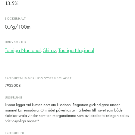
13.5%
SOCKERHALT
0.7g/100ml
DRUVSORTER
Touriga Nacional
,
Shiraz
,
Touriga Naçional
PRODUKTNUMMER HOS SYSTEMBOLAGET
7922008
URSPRUNG
Lisboa ligger vid kusten norr om Lissabon. Regionen gick tidigare under
namnet Estremadura. Området påverkas av närheten till havet som både
skänker svala vindar samt en morgondimma som av lokalbefolkningen kallas
"det osynliga regnet".
PRODUCENT