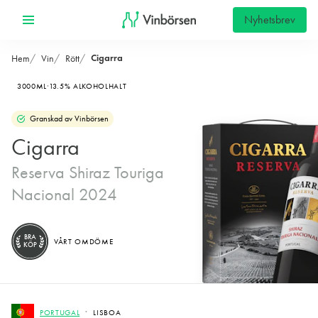
Nyhetsbrev
Cigarra
Hem
Vin
Rött
3000ML
13.5% ALKOHOLHALT
Granskad av Vinbörsen
Cigarra
Reserva Shiraz Touriga
Nacional 2024
BRA
VÅRT OMDÖME
KÖP
PORTUGAL
LISBOA