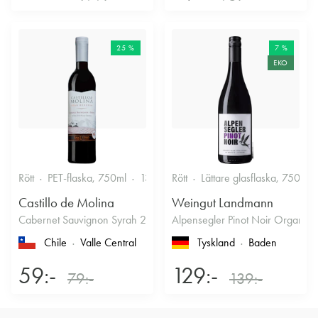
25 %
7 %
EKO
Rött
PET-flaska, 750ml
13.5%
Rött
Fruktigt & Smakrikt
Lättare glasflaska, 750ml
Castillo de Molina
Weingut Landmann
Cabernet Sauvignon Syrah 2022
Alpensegler Pinot Noir Organic
Chile
Valle Central
Tyskland
Baden
59:-
129:-
79:-
139:-