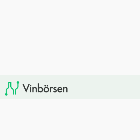
Vinbörsen tipsar om viner som du sedan kan köpa via
Systembolaget. Vinbörsen har ingen egen försäljning och
heller inget kommersiellt samarbete med Systembolaget.