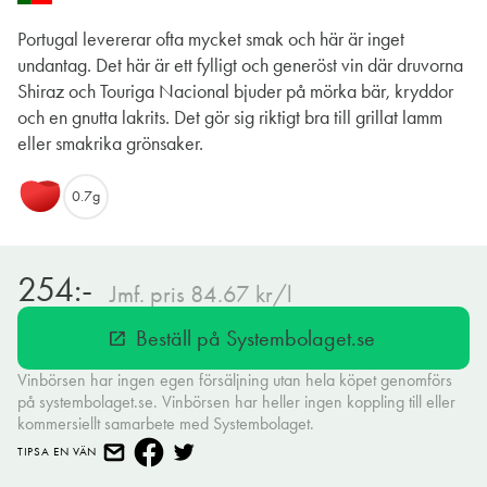
Portugal levererar ofta mycket smak och här är inget
undantag. Det här är ett fylligt och generöst vin där druvorna
Shiraz och Touriga Nacional bjuder på mörka bär, kryddor
och en gnutta lakrits. Det gör sig riktigt bra till grillat lamm
eller smakrika grönsaker.
0.7g
254:-
Jmf. pris 84.67 kr/l
Beställ på Systembolaget.se
open_in_new
Vinbörsen har ingen egen försäljning utan hela köpet genomförs
på systembolaget.se. Vinbörsen har heller ingen koppling till eller
kommersiellt samarbete med Systembolaget.
TIPSA EN VÄN