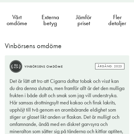
Vårt
Externa
Jämför
Fler
omdöme
betyg
priset
detaljer
Vinbörsens omdöme
ÅRGÅNG: 2023
VINBÖRSENS OMDÖME
TIPS
BRA
ÅRGÅNG: 2023
VINBÖRSENS OMDÖME
KÖP
Det här är ett boxvin som gör sig extra bra till grillkvällar med
Det är lätt att tro att Cigarra doftar tobak och visst kan
smakrika rätter, både av kött och grönsaker, som marinerats
du dra denna slutsats, men framför allt är det den mulliga
och grillats. Vinets generösa fruktighet med kryddiga och örtiga
frukten i både doft och smak som jag vill understryka.
drag står pall för lite kryddiga, rökiga smaker. Ett spett med
Här samsas drottningsylt med kakao och finsk lakrits,
kryddig lammkorv varvat med champinjoner och lök är också
upphöjt till två genom en arombärande eldighet som
en lyckad kombo till vinet.
stiger ur glaset likt anden ur flaskan. Det är mulligt och
omfamnande, ändå med en diskret garvsyra och
Druvorna shiraz och touriga nacional ingår i druvblandningen.
mineralton som sätter sig på tänderna och kittlar aptiten,
Shiraz är samma druva som syrah och är en av världens mest