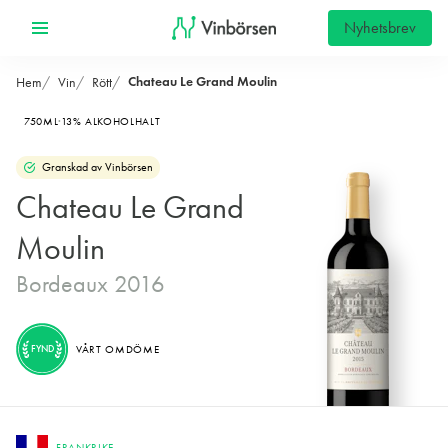
Nyhetsbrev
Chateau Le Grand Moulin
Hem
Vin
Rött
750ML
13% ALKOHOLHALT
Granskad av Vinbörsen
Chateau Le Grand
Moulin
Bordeaux 2016
FYND
VÅRT OMDÖME
FRANKRIKE