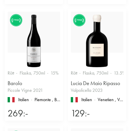
FYND
FYND
Rött
Flaska, 750ml
15%
Stramt & Nyanserat
Rött
Flaska, 750ml
13.5%
Barolo
Lucia De Maio Ripasso
Piccole Vigne 2021
Valpolicella 2023
Italien
Piemonte
, Barolo
Italien
Venetien
, Valpolicella
269:-
129:-