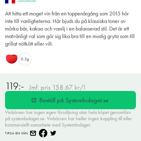
Att hitta ett moget vin från en toppenårgång som 2015 hör
inte till vanligheterna. Här bjuds du på klassiska toner av
mörka bär, kakao och vanilj i en balanserad stil. Det är ett
matvänligt val som gör sig lika bra till en mustig gryta som till
grillat nötkött eller vilt.
0.3g
119:-
Jmf. pris 158.67 kr/l
Beställ på Systembolaget.se
open_in_new
Vinbörsen har ingen egen försäljning utan hela köpet genomförs
på systembolaget.se. Vinbörsen har heller ingen koppling till eller
kommersiellt samarbete med Systembolaget.
TIPSA EN VÄN