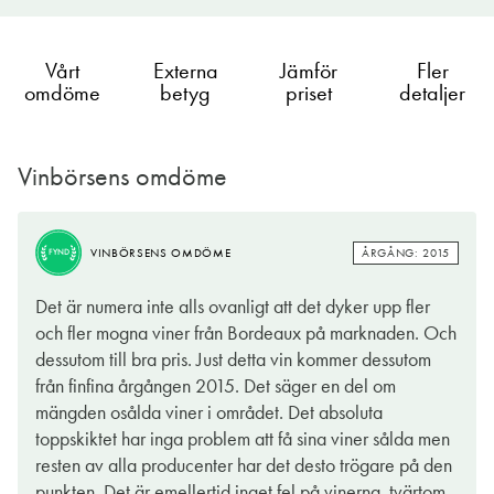
Vårt
Externa
Jämför
Fler
omdöme
betyg
priset
detaljer
Vinbörsens omdöme
ÅRGÅNG: 2015
VINBÖRSENS OMDÖME
FYND
Det är numera inte alls ovanligt att det dyker upp fler
och fler mogna viner från Bordeaux på marknaden. Och
dessutom till bra pris. Just detta vin kommer dessutom
från finfina årgången 2015. Det säger en del om
mängden osålda viner i området. Det absoluta
toppskiktet har inga problem att få sina viner sålda men
resten av alla producenter har det desto trögare på den
punkten. Det är emellertid inget fel på vinerna, tvärtom.