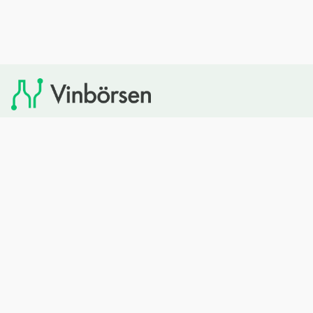
Vinbörsen tipsar om viner som du sedan kan köpa via
Systembolaget. Vinbörsen har ingen egen försäljning och
heller inget kommersiellt samarbete med Systembolaget.
Bläddra
Om oss
Rött vin
Om Vinbörsen
Vitt vin
Hur funkar det?
Mousserande
Redaktionen