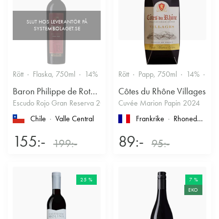
Rött
Flaska, 750ml
14%
Rött
Papp, 750ml
14%
Fru
Baron Philippe de Rothschild Chile SA
Côtes du Rhône Villages
Escudo Rojo Gran Reserva 2022
Cuvée Marion Papin 2024
Chile
Valle Central
Frankrike
Rhonedalen
, 
155:-
89:-
199:-
95:-
25 %
7 %
EKO