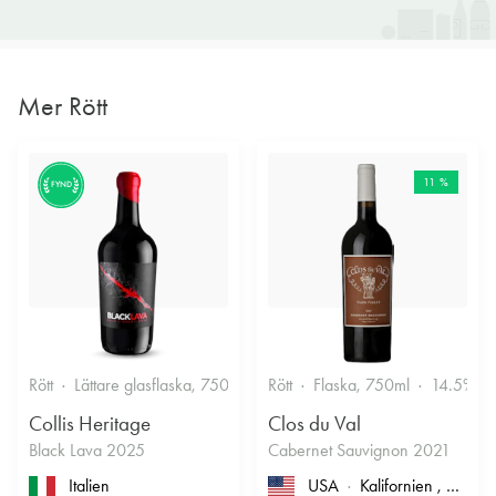
Mer Rött
11 %
FYND
Rött
Lättare glasflaska, 750ml
13.5%
Rött
Flaska, 750ml
14.5%
Collis Heritage
Clos du Val
Black Lava 2025
Cabernet Sauvignon 2021
Italien
USA
Kalifornien
, North Coast