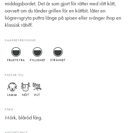
middagsbordet. Det är som gjort för rätter med rött kött,
oavsett om du tänder grillen för en köttbit, låter en
högrevsgryta puttra länge på spisen eller svänger ihop en
klassisk råbiff.
SMAKBESKRIVNING
FRUKTSYRA
FYLLIGHET
STRÄVHET
PASSAR TILL
LAMM
NÖT
VILT
FÄRG
Mörk, blåröd färg.
ALKOHOLHALT