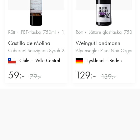
Rött
PET-flaska, 750ml
13.5%
Rött
Fruktigt & Smakrikt
Lättare glasflaska, 750ml
Castillo de Molina
Weingut Landmann
Cabernet Sauvignon Syrah 2022
Alpensegler Pinot Noir Organic
Chile
Valle Central
Tyskland
Baden
59:-
129:-
79:-
139:-