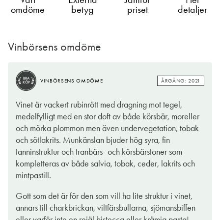
omdöme
betyg
priset
detaljer
Vinbörsens omdöme
ÅRGÅNG: 2021
VINBÖRSENS OMDÖME
TIPS
BRA
ÅRGÅNG: 2021
VINBÖRSENS OMDÖME
KÖP
Här har två personligheter slagit sig ihop för att få fram ett rött
Vinet är vackert rubinrött med dragning mot tegel,
boxvin som ska förmedla en känsla av Toscana, både visuellt
medelfylligt med en stor doft av både körsbär, moreller
och smakmässigt. Ernst Billgren, konstnären med en räv eller
och mörka plommon men även undervegetation, tobak
två bakom örat och sommelier Maya Samuelsson med många
och sötlakrits. Munkänslan bjuder hög syra, fin
vinprojekt på gång. Visst finns det en doft av Toscana i vinet.
tanninstruktur och tranbärs- och körsbärstoner som
Körsbär, lite salvia, lakrits, lätt krydda och friskhet. Mjuk
kompletteras av både salvia, tobak, ceder, lakrits och
eftersmak med lite värme.
mintpastill.
Naturligtvis blir vinet som bäst tillsammans med något italienskt
Gott som det är för den som vill ha lite struktur i vinet,
på menyn. Testa till lite chark, där fänkålssalami ger tydliga
annars till charkbrickan, viltfärsbullarna, sjömansbiffen
toscanska vibbar. Vinet klarar även av en kryddig
eller varför inte en rejäl bistecca eller krämig pasta!