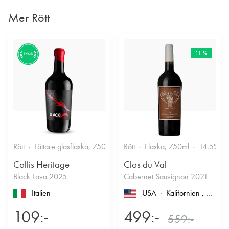
Mer Rött
11 %
FYND
Rött
Lättare glasflaska, 750ml
13.5%
Rött
Flaska, 750ml
14.5%
Collis Heritage
Clos du Val
Black Lava 2025
Cabernet Sauvignon 2021
Italien
USA
Kalifornien
, North Coast
109:-
499:-
559:-