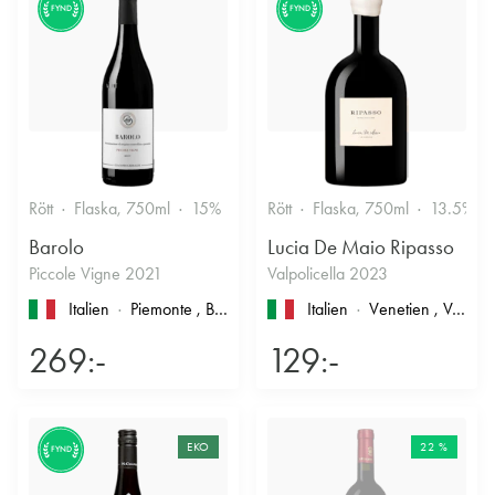
FYND
FYND
Rött
Flaska, 750ml
15%
Stramt & Nyanserat
Rött
Flaska, 750ml
13.5%
Barolo
Lucia De Maio Ripasso
Piccole Vigne 2021
Valpolicella 2023
Italien
Piemonte
, Barolo
Italien
Venetien
, Valpolicella
269:-
129:-
EKO
22 %
FYND