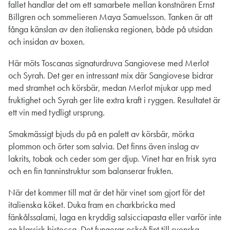
fallet handlar det om ett samarbete mellan konstnären Ernst
Billgren och sommelieren Maya Samuelsson. Tanken är att
fånga känslan av den italienska regionen, både på utsidan
och insidan av boxen.
Här möts Toscanas signaturdruva Sangiovese med Merlot
och Syrah. Det ger en intressant mix där Sangiovese bidrar
med stramhet och körsbär, medan Merlot mjukar upp med
fruktighet och Syrah ger lite extra kraft i ryggen. Resultatet är
ett vin med tydligt ursprung.
Smakmässigt bjuds du på en palett av körsbär, mörka
plommon och örter som salvia. Det finns även inslag av
lakrits, tobak och ceder som ger djup. Vinet har en frisk syra
och en fin tanninstruktur som balanserar frukten.
När det kommer till mat är det här vinet som gjort för det
italienska köket. Duka fram en charkbricka med
fänkålssalami, laga en kryddig salsicciapasta eller varför inte
en klassisk bistecca. Det fungerar också fint till svenska