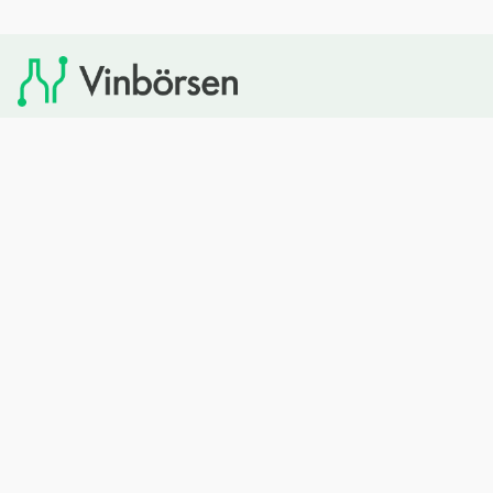
Vinbörsen tipsar om viner som du sedan kan köpa via
Systembolaget. Vinbörsen har ingen egen försäljning och
heller inget kommersiellt samarbete med Systembolaget.
Bläddra
Om oss
Rött vin
Om Vinbörsen
Vitt vin
Hur funkar det?
Mousserande
Redaktionen
Rosévin
Privacy policy