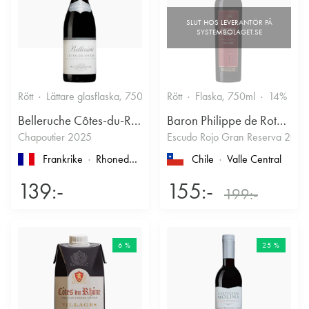
Rött
Lättare glasflaska, 750ml
13.5%
Rött
Flaska, 750ml
Kryddigt & Mustigt
14%
Belleruche Côtes-du-Rhône
Baron Philippe de Rothschild Chile SA
Chapoutier 2025
Escudo Rojo Gran Reserva 2022
Frankrike
Rhonedalen
, Côtes du Rhône
Chile
Valle Central
139:-
155:-
199:-
6 %
25 %