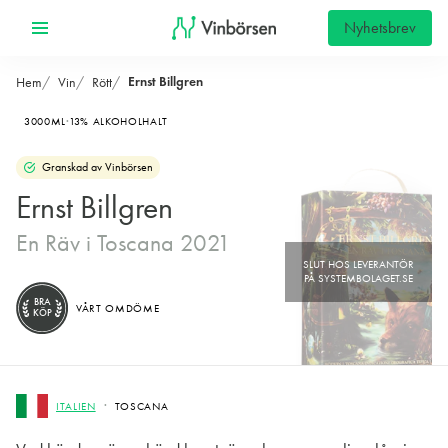
Nyhetsbrev
Ernst Billgren
Hem
Vin
Rött
3000ML
13% ALKOHOLHALT
Granskad av Vinbörsen
Ernst Billgren
En Räv i Toscana 2021
BRA
VÅRT OMDÖME
KÖP
ITALIEN
TOSCANA