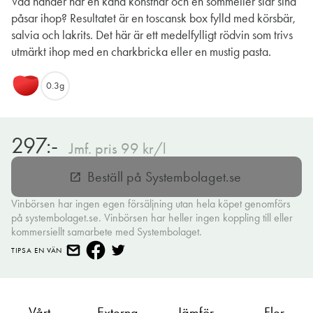
Vad händer när en känd konstnär och en sommelier slår sina
påsar ihop? Resultatet är en toscansk box fylld med körsbär,
salvia och lakrits. Det här är ett medelfylligt rödvin som trivs
utmärkt ihop med en charkbricka eller en mustig pasta.
0.3g
297:-
Jmf. pris 99 kr/l
Beställ på Systembolaget.se
open_in_new
Vinbörsen har ingen egen försäljning utan hela köpet genomförs
på systembolaget.se. Vinbörsen har heller ingen koppling till eller
kommersiellt samarbete med Systembolaget.
TIPSA EN VÄN
Vårt
Externa
Jämför
Fler