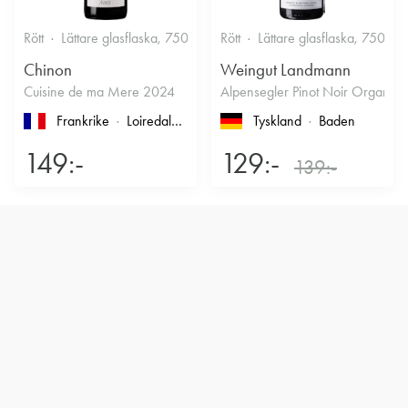
Rött
Lättare glasflaska, 750ml
12%
Rött
Lättare glasflaska, 750ml
Fruktigt & Smakrikt
Chinon
Weingut Landmann
Cuisine de ma Mere 2024
Alpensegler Pinot Noir Organic
Frankrike
Loiredalen
, Touraine
, Chinon
Tyskland
Baden
149:-
129:-
139:-