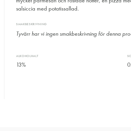
mycket parmesan och rostade nötter, en pizza med 
salsiccia med potatissallad.
SMAKBESKRIVNING
Tyvärr har vi ingen smakbeskrivning för denna pro
ALKOHOLHALT
S
13%
0