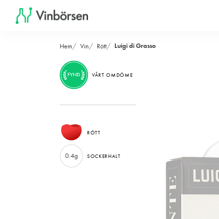
Luigi di Grasso
Hem
Vin
Rött
FYND
VÅRT OMDÖME
RÖTT
0.4g
SOCKERHALT