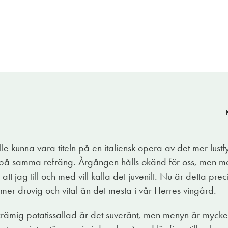
a byggstenar sitter på plats och ger ett stabilt, genuint fu
gad piemontisk stil. Luigi di Grasso Piemonte Barbera är et
le kunna vara titeln på en italiensk opera av det mer lustfy
et med precision.
 samma refräng. Årgången hålls okänd för oss, men med 
fullt matchar dess elegans i syra och aromatisk profil. Bal
 att jag till och med vill kalla det juvenilt. Nu är detta pre
s bekymmersfritt ihop med färska örter, kakao och en sva
mer druvig och vital än det mesta i vår Herres vingård.
vag och trevlig kärnbeska. Snyggt! Klädsamt också med 13 
n krämig potatissallad är det suveränt, men menyn är mycke
er toast, krämig tagliatelle med örter, skogssvamp, rikligt 