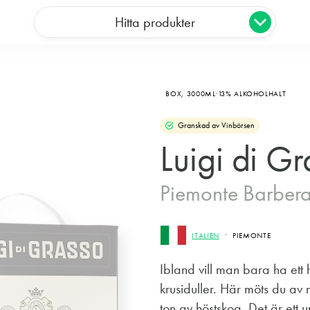
Hitta produkter
BOX,
3000ML
13% ALKOHOLHALT
Granskad av Vinbörsen
Luigi di G
Piemonte Barber
ITALIEN
PIEMONTE
Ibland vill man bara ha ett 
krusiduller. Här möts du a
ton av höstskog. Det är ett 