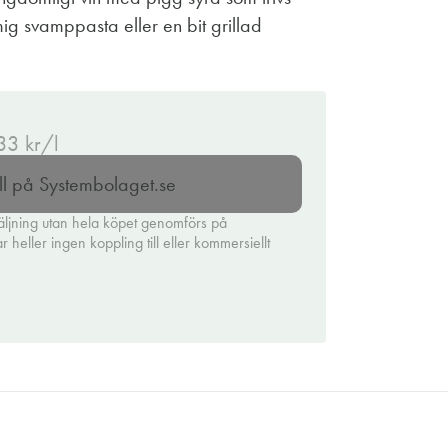
ig svamppasta eller en bit grillad
.33 kr/l
ll på Systembolaget.se
äljning utan hela köpet genomförs på
heller ingen koppling till eller kommersiellt
.