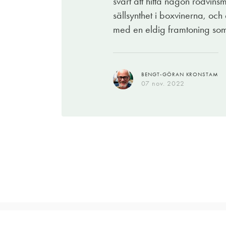
svårt att hitta någon rödvins
lavendelkrydadd polenta men även mustig
sällsynthet i boxvinerna, och
med en eldig framtoning som
EVA WECKSTRÖM
31 okt. 2022
BENGT-GÖRAN KRONSTAM
07 nov. 2022