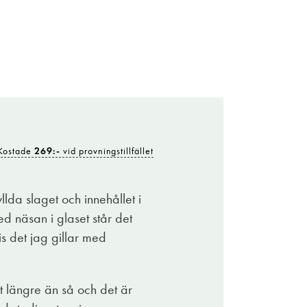
Kostade
269:-
vid provningstillfället
Kostade
269:-
vid provningstillfället
ndament som står pall för det mesta i matväg,
t ungt vin med klös i syran och med tanniner
llda slaget och innehållet i
näsan i glaset står det
ans, mina vänner. Färgen är vackert rubinröd och
cis det jag gillar med
g kryddig ton av muskot, färska hasselnötter
% i alkohol.
t längre än så och det är
med riven parmesan och rostade hasselnötter, till