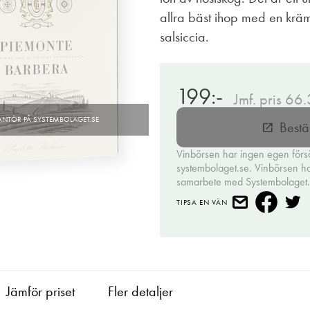
allra bäst ihop med en kräm
salsiccia.
199:-
Jmf. pris 66
Bestä
open_in_new
Vinbörsen har ingen egen förs
systembolaget.se. Vinbörsen har 
samarbete med Systembolaget
TIPSA EN VÄN
Jämför priset
Fler detaljer