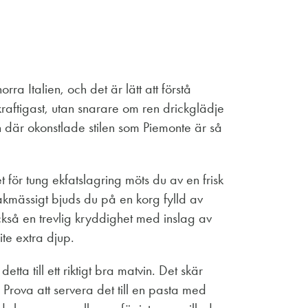
rra Italien, och det är lätt att förstå
 kraftigast, utan snarare om ren drickglädje
 där okonstlade stilen som Piemonte är så
t för tung ekfatslagring möts du av en frisk
akmässigt bjuds du på en korg fylld av
kså en trevlig kryddighet med inslag av
ite extra djup.
ta till ett riktigt bra matvin. Det skär
 Prova att servera det till en pasta med