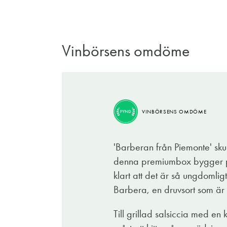
Vinbörsens omdöme
VINBÖRSENS OMDÖME
FYND
VINBÖRSENS OMDÖME
FYND
Inget korthus eller fuskbygge här inte. All
gärna av förklarliga skäl i klassisk hemla
'Barberan från Piemonte' skul
som griper försiktigt men som släpper tag
denna premiumbox bygger på
Att vinet är medelfylligt snarare än kraft
klart att det är så ungdomligt
mörka plommon, moreller och tranbär foga
Barbera, en druvsort som är 
och höstskog samt ett varmt avslut med s
Till grillad salsiccia med e
Ett klockrent matvin till kantarellpizza ell