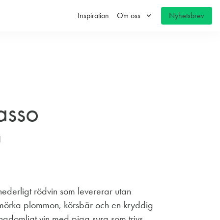
keyboard_arrow_down
Inspiration
Om oss
Nyhetsbrev
rasso
a
hederligt rödvin som levererar utan
v mörka plommon, körsbär och en kryddig
ungdomligt vin med pigg syra som trivs