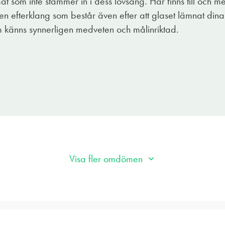
mat som inte stämmer in i dess lovsång. Här finns till och m
a långkok eller lågtempad karré med bakade rotfrukter o
 en efterklang som består även efter att glaset lämnat dina 
 känns synnerligen medveten och målinriktad.
Visa fler omdömen