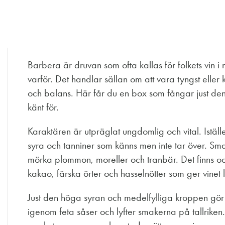
Barbera är druvan som ofta kallas för folkets vin i no
varför. Det handlar sällan om att vara tyngst eller
och balans. Här får du en box som fångar just den
känt för.
Karaktären är utpräglat ungdomlig och vital. Iställe
syra och tanniner som känns men inte tar över. Sm
mörka plommon, moreller och tranbär. Det finns oc
kakao, färska örter och hasselnötter som ger vinet l
Just den höga syran och medelfylliga kroppen gör det
igenom feta såser och lyfter smakerna på tallriken.