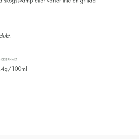
skogssvamp eller varför inte en grillad
dukt.
OCKERHALT
.4g/100ml