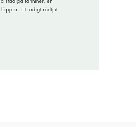
ed stadiga tanniner, en
ch tät rödvinssås. Grande!
läppar. Ett redigt rödtjut