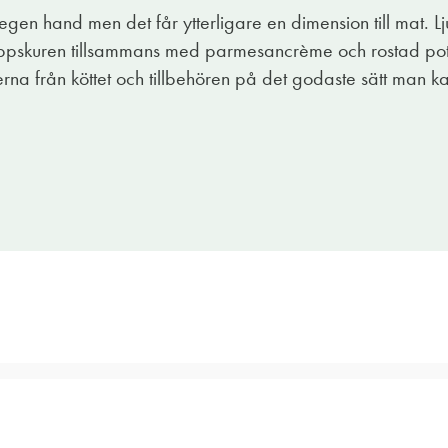
egen hand men det får ytterligare en dimension till mat. Ljuvl
 uppskuren tillsammans med parmesancrème och rostad pot
rna från köttet och tillbehören på det godaste sätt man ka