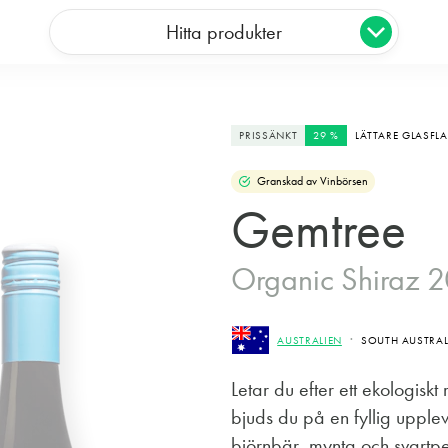
Hitta produkter
PRISSÄNKT
29 %
LÄTTARE GLASFL
Granskad av Vinbörsen
Gemtree
Organic Shiraz 
AUSTRALIEN
SOUTH AUSTRALI
Letar du efter ett ekologisk
bjuds du på en fyllig upple
björnbär, mynta och svartpep