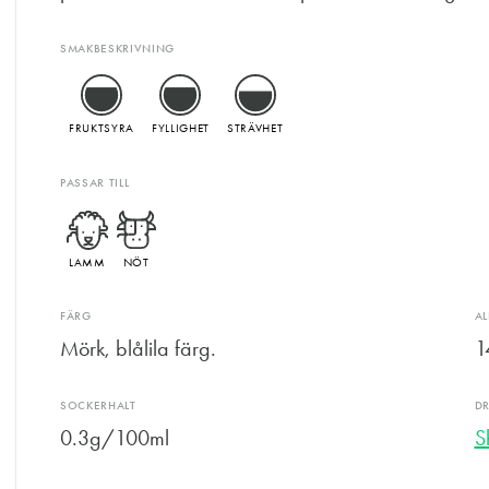
SMAKBESKRIVNING
FRUKTSYRA
FYLLIGHET
STRÄVHET
PASSAR TILL
LAMM
NÖT
FÄRG
A
Mörk, blålila färg.
1
SOCKERHALT
D
0.3g/100ml
S