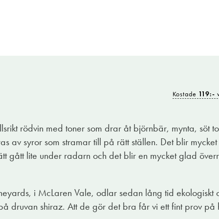
Kostade
119:-
v
llsrikt rödvin med toner som drar åt björnbär, mynta, söt
as av syror som stramar till på rätt ställen. Det blir mycke
sätt gått lite under radarn och det blir en mycket glad över
neyards, i McLaren Vale, odlar sedan lång tid ekologiskt
på druvan shiraz. Att de gör det bra får vi ett fint prov på 