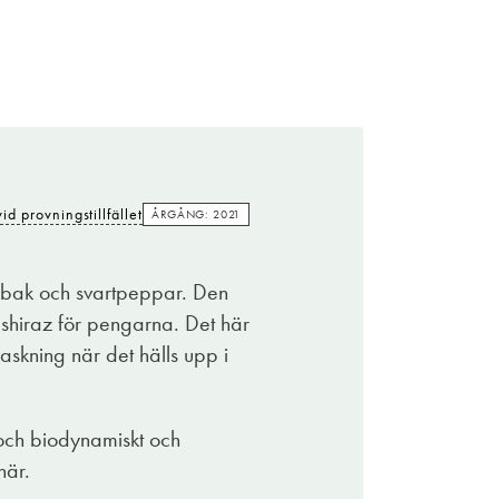
id provningstillfället
ÅRGÅNG: 2021
 tobak och svartpeppar. Den
t shiraz för pengarna. Det här
raskning när det hälls upp i
 och biodynamiskt och
här.