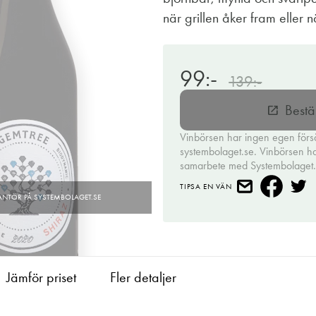
när grillen åker fram eller n
99:-
139:-
Bestä
open_in_new
Vinbörsen har ingen egen förs
systembolaget.se. Vinbörsen har 
samarbete med Systembolaget
TIPSA EN VÄN
Jämför priset
Fler detaljer