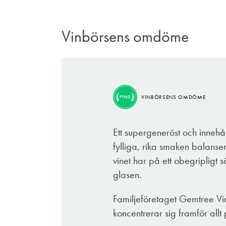
Vinbörsens omdöme
VINBÖRSENS OMDÖME
FYND
Ett supergeneröst och innehå
fylliga, rika smaken balanser
vinet har på ett obegripligt 
glasen.
Familjeföretaget Gemtree Vi
koncentrerar sig framför allt 