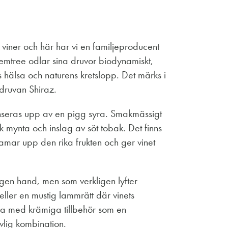
a viner och här har vi en familjeproducent
Gemtree odlar sina druvor biodynamiskt,
ns hälsa och naturens kretslopp. Det märks i
 druvan Shiraz.
nseras upp av en pigg syra. Smakmässigt
sk mynta och inslag av söt tobak. Det finns
amar upp den rika frukten och ger vinet
egen hand, men som verkligen lyfter
eller en mustig lammrätt där vinets
rna med krämiga tillbehör som en
vlig kombination.