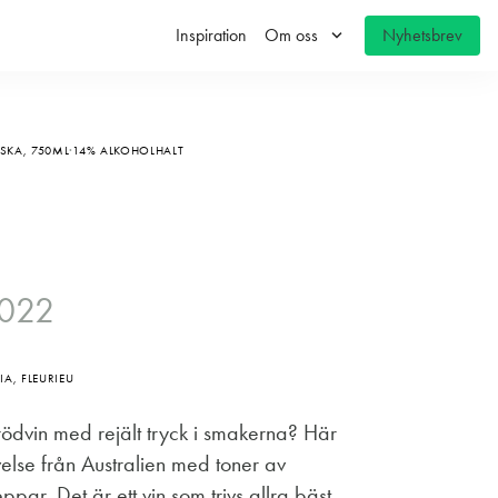
keyboard_arrow_down
Inspiration
Om oss
Nyhetsbrev
ASKA,
750ML
14% ALKOHOLHALT
2022
A, FLEURIEU
t rödvin med rejält tryck i smakerna? Här
velse från Australien med toner av
par. Det är ett vin som trivs allra bäst