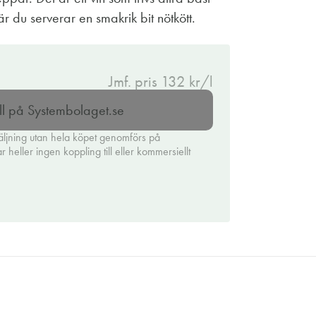
är du serverar en smakrik bit nötkött.
Jmf. pris 132 kr/l
ll på Systembolaget.se
äljning utan hela köpet genomförs på
heller ingen koppling till eller kommersiellt
.