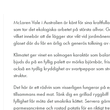
McLaren Vale i Australien är känt för sina kraftfull
som tar det ekologiska arbetet på största allvar. 
vilket innebär att de lägger stor vikt vid jordmåne
glaset där du får en ärlig och generös tolkning av
Klimatet ger vinet en solmogen karaktär som bala
bjuds du på en fyllig palett av mörka björnbär, fri
också en tydlig kryddighet av svartpeppar som str
struktur.
Det här är ett rödvin som visserligen fungerar på 
tillsammans med mat. Tänk dig en grillad ryggbiff 
fyllighet får möta det smakrika köttet. Servera gä
parmesancrème och rostad potatis för en riktigt tre