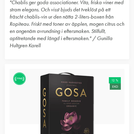
"Chablis ger goda associationer. Vita, friska viner med
stram elegans. Och visst bjuds det tveklöst på ett
fräscht chablis-vin ur den nätta 2-liters-boxen från
Ropiteau. Friskt med toner av äpplen, mogen citrus och
en angenäm avrundning i eftersmaken. Stilfullt,
aptitretande med längd i eftersmaken." / Gunilla
Hultgren Karell
FYND
12 %
EKO