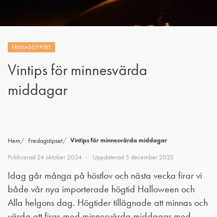
FREDAGSTIPSET
Vintips för minnesvärda
middagar
Vintips för minnesvärda middagar
Hem
Fredagstipset
Publicerad
24 oktober 2024
Uppdaterad
5 december 2025
Idag går många på höstlov och nästa vecka firar vi
både vår nya importerade högtid Halloween och
Alla helgons dag. Högtider tillägnade att minnas och
värda att firas med minnesvärda middagar med