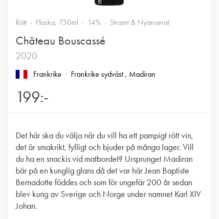
Rött
Flaska, 750ml
14%
Stramt & Nyanserat
Château Bouscassé
2020
Frankrike
Frankrike sydväst
, Madiran
199:-
Det här ska du välja när du vill ha ett pampigt rött vin,
det är smakrikt, fylligt och bjuder på många lager. Vill
du ha en snackis vid matbordet? Ursprunget Madiran
bär på en kunglig glans då det var här Jean Baptiste
Bernadotte föddes och som för ungefär 200 år sedan
blev kung av Sverige och Norge under namnet Karl XIV
Johan.