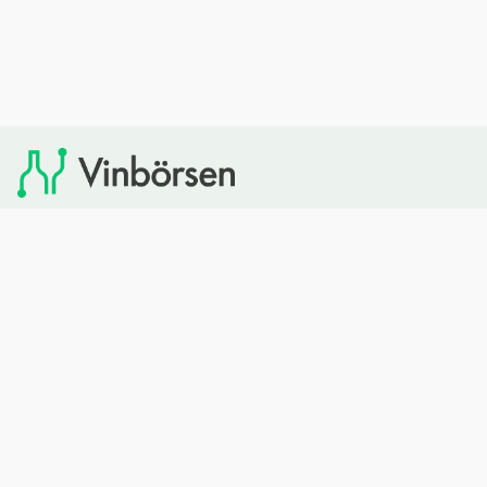
Vinbörsen tipsar om viner som du sedan kan köpa via
Systembolaget. Vinbörsen har ingen egen försäljning och
heller inget kommersiellt samarbete med Systembolaget.
Bläddra
Om oss
Rött vin
Om Vinbörsen
Vitt vin
Hur funkar det?