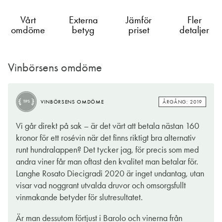
Vårt
Externa
Jämför
Fler
omdöme
betyg
priset
detaljer
Vinbörsens omdöme
ÅRGÅNG: 2019
VINBÖRSENS OMDÖME
TIPS
Vi går direkt på sak – är det värt att betala nästan 160
kronor för ett rosévin när det finns riktigt bra alternativ
runt hundralappen? Det tycker jag, för precis som med
andra viner får man oftast den kvalitet man betalar för.
Langhe Rosato Diecigradi 2020 är inget undantag, utan
visar vad noggrant utvalda druvor och omsorgsfullt
vinmakande betyder för slutresultatet.
Är man dessutom förtjust i Barolo och vinerna från