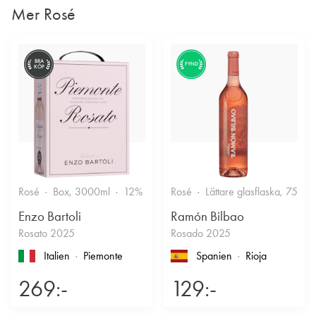
Mer Rosé
BRA
FYND
KÖP
Rosé
Box, 3000ml
12%
Friskt & Bärigt
Rosé
Lättare glasflaska, 750ml
Enzo Bartoli
Ramón Bilbao
Rosato 2025
Rosado 2025
Italien
Piemonte
Spanien
Rioja
269:-
129:-