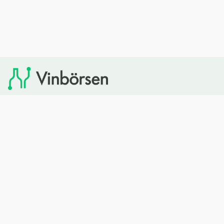
Vinbörsen tipsar om viner som du sedan kan köpa via
Systembolaget. Vinbörsen har ingen egen försäljning och
heller inget kommersiellt samarbete med Systembolaget.
Bläddra
Om oss
Rött vin
Om Vinbörsen
Vitt vin
Hur funkar det?