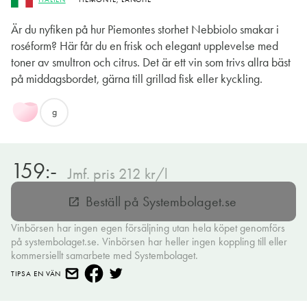
Är du nyfiken på hur Piemontes storhet Nebbiolo smakar i
roséform? Här får du en frisk och elegant upplevelse med
toner av smultron och citrus. Det är ett vin som trivs allra bäst
på middagsbordet, gärna till grillad fisk eller kyckling.
g
159:-
Jmf. pris 212 kr/l
Beställ på Systembolaget.se
open_in_new
Vinbörsen har ingen egen försäljning utan hela köpet genomförs
på systembolaget.se. Vinbörsen har heller ingen koppling till eller
kommersiellt samarbete med Systembolaget.
TIPSA EN VÄN