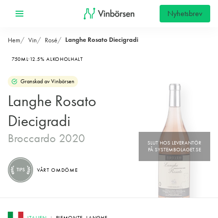
Nyhetsbrev
Langhe Rosato Diecigradi
Hem
Vin
Rosé
750ML
12.5% ALKOHOLHALT
Granskad av Vinbörsen
Langhe Rosato
Diecigradi
Broccardo 2020
TIPS
VÅRT OMDÖME
ITALIEN
PIEMONTE, LANGHE