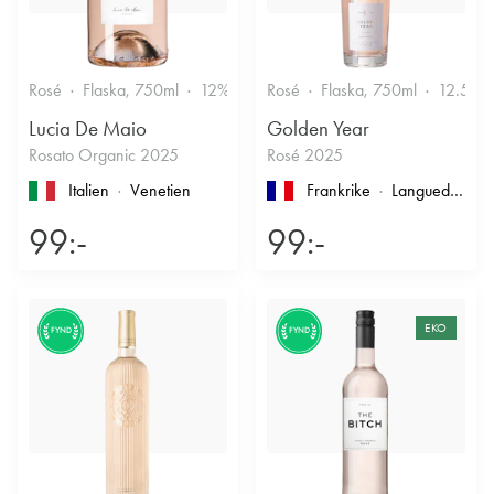
Rosé
Flaska, 750ml
12%
Fruktigt & Smakrikt
Rosé
Flaska, 750ml
12.5%
Lucia De Maio
Golden Year
Rosato Organic 2025
Rosé 2025
Italien
Venetien
Frankrike
Languedoc-Roussillon
99:-
99:-
EKO
FYND
FYND