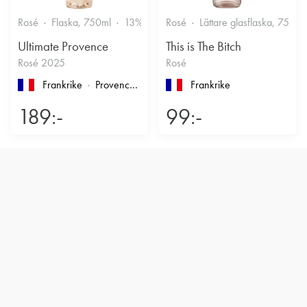
Rosé
Flaska, 750ml
13%
Friskt & Bärigt
Rosé
Lättare glasflaska, 750ml
Ultimate Provence
This is The Bitch
Rosé 2025
Rosé
Frankrike
Provence
, Côtes de Provence
Frankrike
189:-
99:-