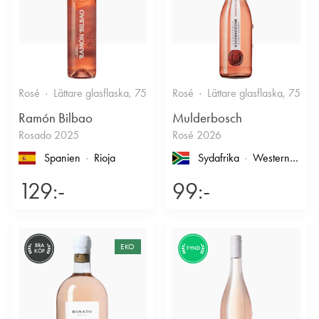
Rosé
Lättare glasflaska, 750ml
Rosé
12.5%
Lättare glasflaska, 750ml
Fruktigt & Smakrikt
Ramón Bilbao
Mulderbosch
Rosado 2025
Rosé 2026
Spanien
Rioja
Sydafrika
Western Cape
129:-
99:-
BRA
EKO
FYND
KÖP