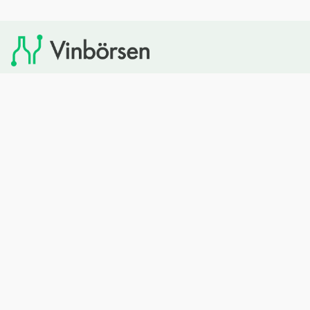
Vinbörsen tipsar om viner som du sedan kan köpa via
Systembolaget. Vinbörsen har ingen egen försäljning och
heller inget kommersiellt samarbete med Systembolaget.
Bläddra
Om oss
Rött vin
Om Vinbörsen
Vitt vin
Hur funkar det?
Mousserande
Redaktionen
Rosévin
Privacy policy