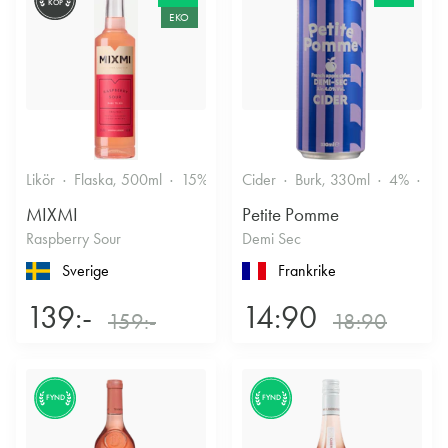
KÖP
EKO
Likör
Flaska, 500ml
15%
Annan likör
Cider
Burk, 330ml
4%
Tor
MIXMI
Petite Pomme
Raspberry Sour
Demi Sec
Sverige
Frankrike
139:-
14:90
159:-
18:90
FYND
FYND