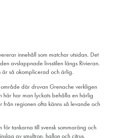
vererar innehåll som matchar utsidan. Det
h den avslappnade livsstilen längs Rivieran.
en är så okomplicerad och ärlig.
tt område där druvan Grenache verkligen
n här har man lyckats behålla en härlig
er från regionen ofta känns så levande och
m för tankarna till svensk sommaräng och
nslag av smultron, hallon och citrus,