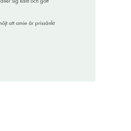
åller sig kallt och gott
öjt att amie är prissänkt