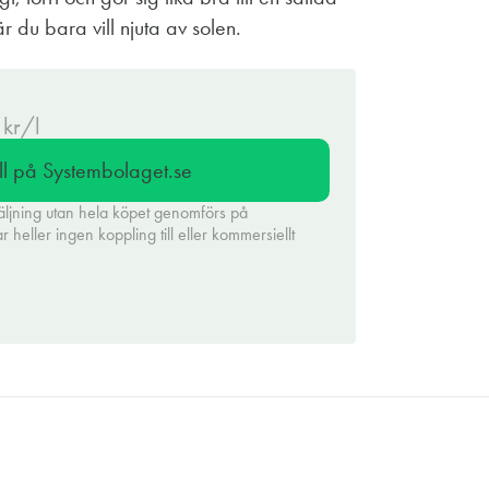
r du bara vill njuta av solen.
 kr/l
ll på Systembolaget.se
äljning utan hela köpet genomförs på
heller ingen koppling till eller kommersiellt
.