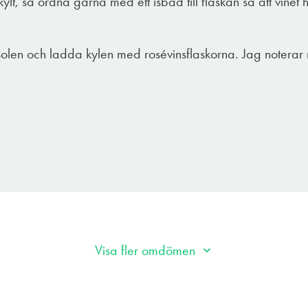
kylt, så ordna gärna med ett isbad till flaskan så att vinet h
solen och ladda kylen med rosévinsflaskorna. Jag noterar n
Visa fler omdömen