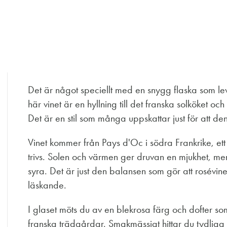
Det är något speciellt med en snygg flaska som le
här vinet är en hyllning till det franska solköket oc
Det är en stil som många uppskattar just för att d
Vinet kommer från Pays d'Oc i södra Frankrike, e
trivs. Solen och värmen ger druvan en mjukhet, me
syra. Det är just den balansen som gör att rosévin
läskande.
I glaset möts du av en blekrosa färg och dofter so
franska trädgårdar. Smakmässigt hittar du tydliga i