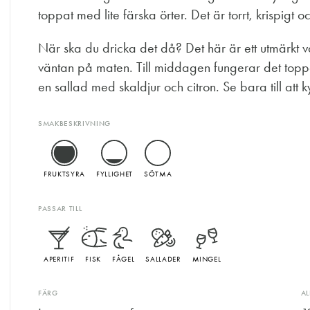
toppat med lite färska örter. Det är torrt, krispigt 
När ska du dricka det då? Det här är ett utmärkt val
väntan på maten. Till middagen fungerar det topp
en sallad med skaldjur och citron. Se bara till att k
SMAKBESKRIVNING
FRUKTSYRA
FYLLIGHET
SÖTMA
PASSAR TILL
APERITIF
FISK
FÅGEL
SALLADER
MINGEL
FÄRG
A