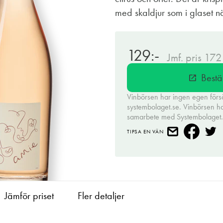
med skaldjur som i glaset nä
129:-
Jmf. pris 172
Bestä
open_in_new
Vinbörsen har ingen egen förs
systembolaget.se. Vinbörsen har 
samarbete med Systembolaget
TIPSA EN VÄN
Jämför priset
Fler detaljer