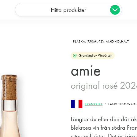
Hitta produkter
FLASKA,
750ML
12% ALKOHOLHALT
Granskad av Vinbörsen
amie
original rosé 20
FRANKRIKE
LANGUEDOC-ROUS
Längtar du efter den där ä
blekrosa vin från södra Fra
citrus och örter. Det är krispi