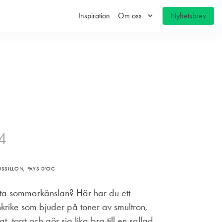
keyboard_arrow_down
Inspiration
Om oss
Nyhetsbrev
24
SILLON, PAYS D'OC
kta sommarkänslan? Här har du ett
nkrike som bjuder på toner av smultron,
gt, torrt och gör sig lika bra till en sallad