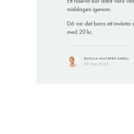
Ett rosévin bör alltid vara väl
middagen igenom.
Då var det bara att invänta 
GUNILLA HULTGREN KARELL
med 20 kr.
15 mars 2024
GUNILLA HULTGREN KARELL
09 maj 2025