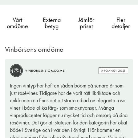
Vårt
Externa
Jämför
Fler
omdöme
betyg
priset
detaljer
Vinbörsens omdöme
BRA
ÅRGÅNG: 2021
VINBÖRSENS OMDÖME
KÖP
BRA
ÅRGÅNG: 2021
VINBÖRSENS OMDÖME
KÖP
Vinet har en ljuvligt ljus rosa nyans av lökskal. Doften är en frisk
Ingen vintyp har haft en sådan boom på senare år som
fläkt av både röda bär, tropisk stenfrukt som aprikos och
just roséviner. Tidigare har de varit rätt likriktade och
persika, gula plommon samt örtiga undertoner. Vinet är
enkla men nu finns det ett större utbud av eleganta rosa
fjäderlätt, torrt och balanserat med fräsch syra, lite smörig
viner i både olika färg- som smaknyanser. Många
munkänsla och karaktär av vinbär, nektarin, blodgrape,
vinproducenter lägger nu mycket tid och omsorg på sina
lakritsrot och ett avslut med ett knippe färska gröna örter.
roséviner. Det gör att statusen för den kategorin har ökat
både i Sverige och i världen i övrigt. Här kommer en
Vale da Vida Rosé är mycket läskande och gott att njuta kallt
glad gamäng från soliga Portugal med namnet Vale da