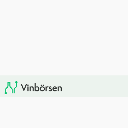
Vinbörsen tipsar om viner som du sedan kan köpa via
Systembolaget. Vinbörsen har ingen egen försäljning och
heller inget kommersiellt samarbete med Systembolaget.