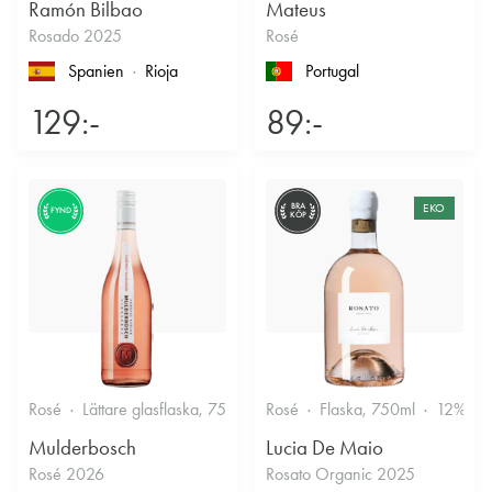
Ramón Bilbao
Mateus
Rosado 2025
Rosé
Spanien
Rioja
Portugal
129:-
89:-
BRA
EKO
FYND
KÖP
Rosé
Lättare glasflaska, 750ml
Rosé
12.5%
Flaska, 750ml
Fruktigt & Smakrikt
12%
Mulderbosch
Lucia De Maio
Rosé 2026
Rosato Organic 2025