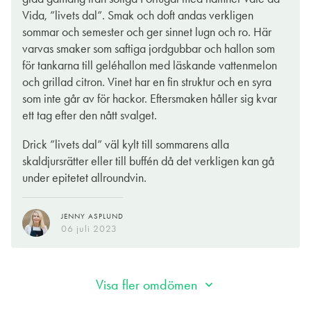
en solig dag rakt upp och ner men passar även toppen till
Vida, ”livets dal”. Smak och doft andas verkligen
landgången, skaldjursfrossan, salladen med grillost,
sommar och semester och ger sinnet lugn och ro. Här
granatäpple ,grapefruktfiléer samt örtig vineagrette eller till
varvas smaker som saftiga jordgubbar och hallon som
halstrad röding med grön sparris och skarpsås. Vinho rosé!
för tankarna till geléhallon med läskande vattenmelon
och grillad citron. Vinet har en fin struktur och en syra
EVA WECKSTRÖM
som inte går av för hackor. Eftersmaken håller sig kvar
03 juli 2023
ett tag efter den nått svalget.
Drick ”livets dal” väl kylt till sommarens alla
skaldjursrätter eller till buffén då det verkligen kan gå
under epitetet allroundvin.
JENNY ASPLUND
06 juli 2023
Visa fler omdömen