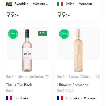
Sydafrika
Western Cape
, Coastal Region
Italien
Venetien
99:-
99:-
EKO
FYND
FYND
Rosé
Lättare glasflaska, 750ml
Rosé
11.5%
Flaska, 750ml
Friskt & Bärigt
13%
This is The Bitch
Ultimate Provence
Rosé
Rosé 2025
Frankrike
Frankrike
Provence
, Cô