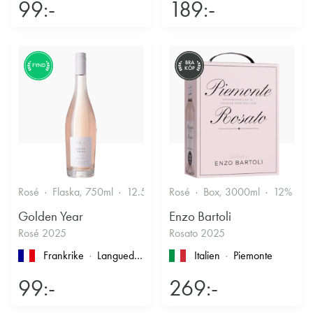
99:-
189:-
BRA
FYND
KÖP
Rosé
Flaska, 750ml
12.5%
Friskt & Bärigt
Rosé
Box, 3000ml
12%
F
Golden Year
Enzo Bartoli
Rosé 2025
Rosato 2025
Frankrike
Languedoc-Roussillon
, Pays d'Oc
Italien
Piemonte
99:-
269:-