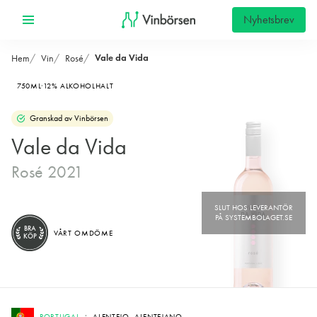
Nyhetsbrev
Vale da Vida
Hem
Vin
Rosé
750ML
12% ALKOHOLHALT
Granskad av Vinbörsen
Vale da Vida
Rosé 2021
BRA
VÅRT OMDÖME
KÖP
PORTUGAL
ALENTEJO, ALENTEJANO