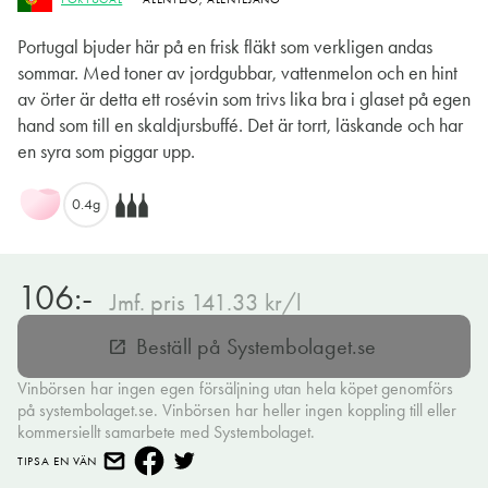
Portugal bjuder här på en frisk fläkt som verkligen andas
sommar. Med toner av jordgubbar, vattenmelon och en hint
av örter är detta ett rosévin som trivs lika bra i glaset på egen
hand som till en skaldjursbuffé. Det är torrt, läskande och har
en syra som piggar upp.
0.4g
106:-
Jmf. pris 141.33 kr/l
Beställ på Systembolaget.se
open_in_new
Vinbörsen har ingen egen försäljning utan hela köpet genomförs
på systembolaget.se. Vinbörsen har heller ingen koppling till eller
kommersiellt samarbete med Systembolaget.
TIPSA EN VÄN