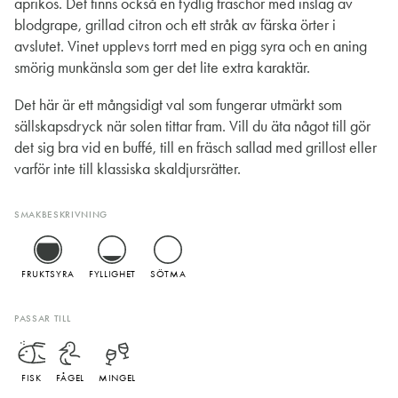
aprikos. Det finns också en tydlig fräschör med inslag av
blodgrape, grillad citron och ett stråk av färska örter i
avslutet. Vinet upplevs torrt med en pigg syra och en aning
smörig munkänsla som ger det lite extra karaktär.
Det här är ett mångsidigt val som fungerar utmärkt som
sällskapsdryck när solen tittar fram. Vill du äta något till gör
det sig bra vid en buffé, till en fräsch sallad med grillost eller
varför inte till klassiska skaldjursrätter.
SMAKBESKRIVNING
FRUKTSYRA
FYLLIGHET
SÖTMA
PASSAR TILL
FISK
FÅGEL
MINGEL