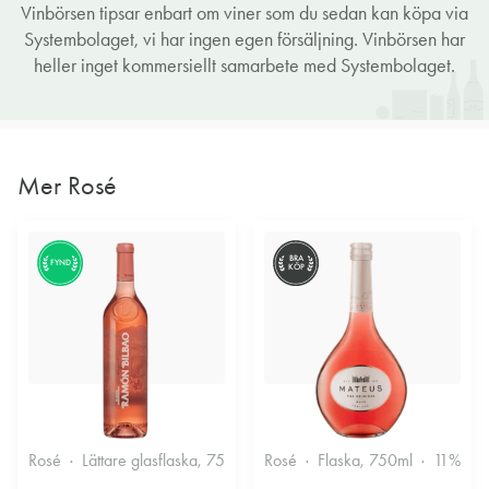
Vinbörsen tipsar enbart om viner som du sedan kan köpa via
Systembolaget, vi har ingen egen försäljning. Vinbörsen har
heller inget kommersiellt samarbete med Systembolaget.
Mer Rosé
BRA
FYND
KÖP
Rosé
Lättare glasflaska, 750ml
Rosé
12.5%
Flaska, 750ml
Fruktigt & Smakrikt
11%
F