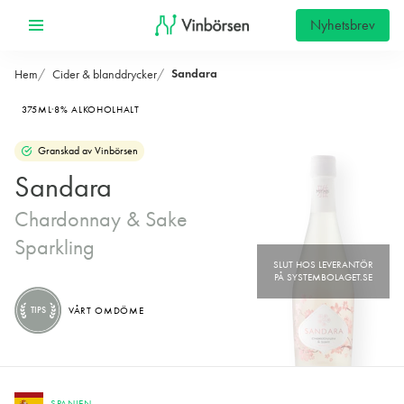
Nyhetsbrev
Sandara
Hem
Cider & blanddrycker
375ML
8% ALKOHOLHALT
Granskad av Vinbörsen
Sandara
Chardonnay & Sake
Sparkling
TIPS
VÅRT OMDÖME
SPANIEN