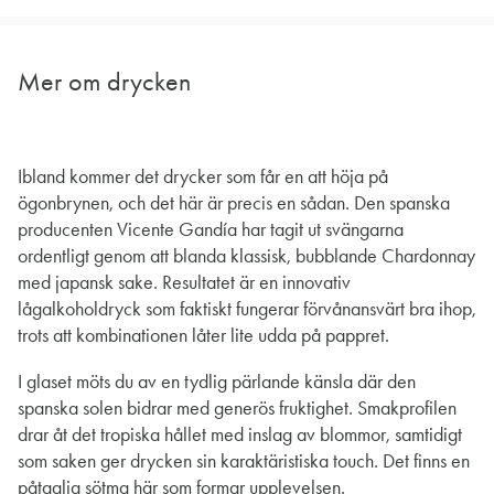
Mer om drycken
Ibland kommer det drycker som får en att höja på
ögonbrynen, och det här är precis en sådan. Den spanska
producenten Vicente Gandía har tagit ut svängarna
ordentligt genom att blanda klassisk, bubblande Chardonnay
med japansk sake. Resultatet är en innovativ
lågalkoholdryck som faktiskt fungerar förvånansvärt bra ihop,
trots att kombinationen låter lite udda på pappret.
I glaset möts du av en tydlig pärlande känsla där den
spanska solen bidrar med generös fruktighet. Smakprofilen
drar åt det tropiska hållet med inslag av blommor, samtidigt
som saken ger drycken sin karaktäristiska touch. Det finns en
påtaglig sötma här som formar upplevelsen.