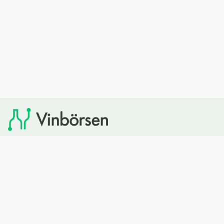
Vinbörsen tipsar om viner som du sedan kan köpa via
Systembolaget. Vinbörsen har ingen egen försäljning och
heller inget kommersiellt samarbete med Systembolaget.
Bläddra
Om oss