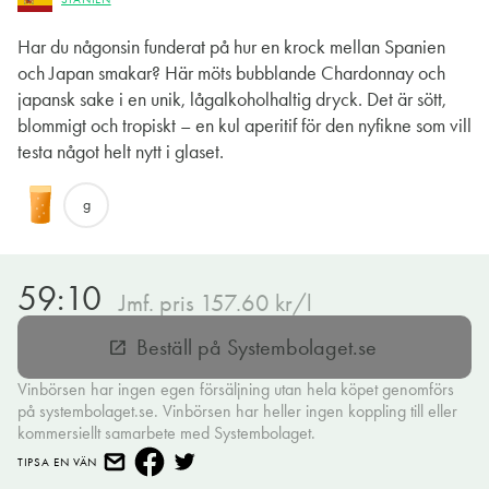
Har du någonsin funderat på hur en krock mellan Spanien
och Japan smakar? Här möts bubblande Chardonnay och
japansk sake i en unik, lågalkoholhaltig dryck. Det är sött,
blommigt och tropiskt – en kul aperitif för den nyfikne som vill
testa något helt nytt i glaset.
g
59:10
Jmf. pris 157.60 kr/l
Beställ på Systembolaget.se
open_in_new
Vinbörsen har ingen egen försäljning utan hela köpet genomförs
på systembolaget.se. Vinbörsen har heller ingen koppling till eller
kommersiellt samarbete med Systembolaget.
TIPSA EN VÄN