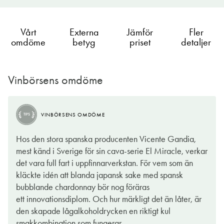
Vårt
Externa
Jämför
Fler
omdöme
betyg
priset
detaljer
Vinbörsens omdöme
VINBÖRSENS OMDÖME
TIPS
Hos den stora spanska producenten Vicente Gandia,
mest känd i Sverige för sin cava-serie El Miracle, verkar
det vara full fart i uppfinnarverkstan. För vem som än
kläckte idén att blanda japansk sake med spansk
bubblande chardonnay bör nog föräras
ett innovationsdiplom. Och hur märkligt det än låter, är
den skapade lågalkoholdrycken en riktigt kul
smakkombination som fungerar.