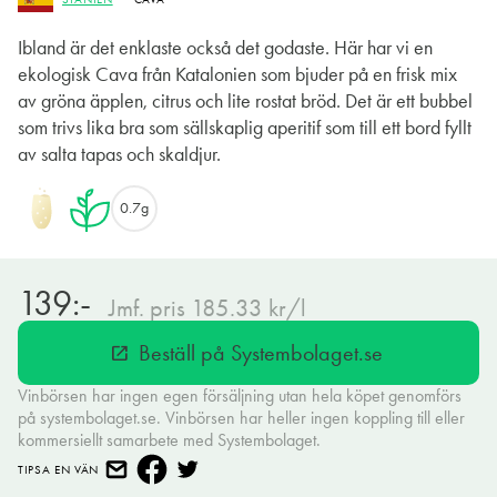
Ibland är det enklaste också det godaste. Här har vi en
ekologisk Cava från Katalonien som bjuder på en frisk mix
av gröna äpplen, citrus och lite rostat bröd. Det är ett bubbel
som trivs lika bra som sällskaplig aperitif som till ett bord fyllt
av salta tapas och skaldjur.
0.7g
139:-
Jmf. pris 185.33 kr/l
Beställ på Systembolaget.se
open_in_new
Vinbörsen har ingen egen försäljning utan hela köpet genomförs
på systembolaget.se. Vinbörsen har heller ingen koppling till eller
kommersiellt samarbete med Systembolaget.
TIPSA EN VÄN