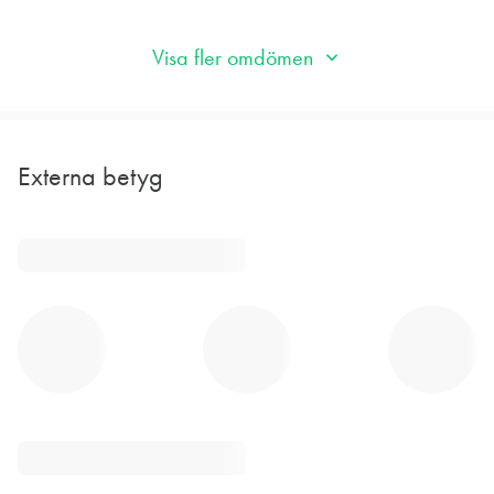
ROBERT MONTGOMERIE
ELIN BÖRJESSON
16 aug. 2023
20 sep. 2021
Visa fler omdömen
Externa betyg