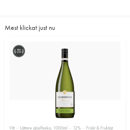
Mest klickat just nu
BRA
KÖP
Vitt
Lättare glasflaska, 1000ml
12%
Friskt & Fruktigt