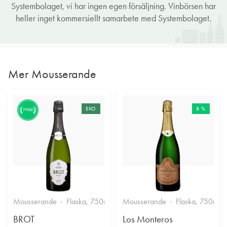
Systembolaget, vi har ingen egen försäljning. Vinbörsen har
heller inget kommersiellt samarbete med Systembolaget.
Mer Mousserande
EKO
8 %
FYND
Mousserande
Flaska, 750ml
11.5%
Mousserande
Halvtorrt vitt
Flaska, 750ml
BROT
Los Monteros