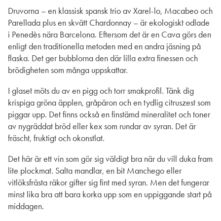
Druvorna – en klassisk spansk trio av Xarel-lo, Macabeo och
Parellada plus en skvätt Chardonnay – är ekologiskt odlade
i Penedès nära Barcelona. Eftersom det är en Cava görs den
enligt den traditionella metoden med en andra jäsning på
flaska. Det ger bubblorna den där lilla extra finessen och
brödigheten som många uppskattar.
I glaset möts du av en pigg och torr smakprofil. Tänk dig
krispiga gröna äpplen, gråpäron och en tydlig citruszest som
piggar upp. Det finns också en finstämd mineralitet och toner
av nygräddat bröd eller kex som rundar av syran. Det är
fräscht, fruktigt och okonstlat.
Det här är ett vin som gör sig väldigt bra när du vill duka fram
lite plockmat. Salta mandlar, en bit Manchego eller
vitlöksfrästa räkor gifter sig fint med syran. Men det fungerar
minst lika bra att bara korka upp som en uppiggande start på
middagen.