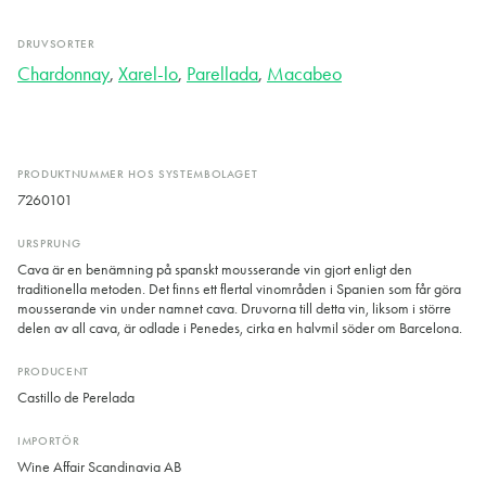
DRUVSORTER
Chardonnay
,
Xarel-lo
,
Parellada
,
Macabeo
PRODUKTNUMMER HOS SYSTEMBOLAGET
7260101
URSPRUNG
Cava är en benämning på spanskt mousserande vin gjort enligt den
traditionella metoden. Det finns ett flertal vinområden i Spanien som får göra
mousserande vin under namnet cava. Druvorna till detta vin, liksom i större
delen av all cava, är odlade i Penedes, cirka en halvmil söder om Barcelona.
PRODUCENT
Castillo de Perelada
IMPORTÖR
Wine Affair Scandinavia AB