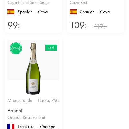
Cava Inicial Semi-Seco
Cava Brut
Spanien
Cava
Spanien
Cava
99:-
109:-
119:-
13 %
FYND
Mousserande
Flaska, 750ml
12.5%
Torrt vitt
Bonnet
Grande Réserve Brut
Frankrike
Champagne