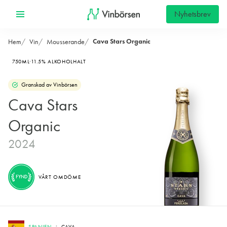
Nyhetsbrev
Cava Stars Organic
Hem
Vin
Mousserande
750ML
11.5% ALKOHOLHALT
Granskad av Vinbörsen
Cava Stars
Organic
2024
FYND
VÅRT OMDÖME
SPANIEN
CAVA