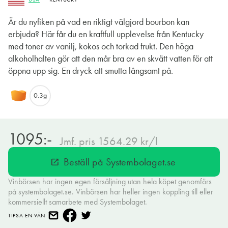
Är du nyfiken på vad en riktigt välgjord bourbon kan
erbjuda? Här får du en kraftfull upplevelse från Kentucky
med toner av vanilj, kokos och torkad frukt. Den höga
alkoholhalten gör att den mår bra av en skvätt vatten för att
öppna upp sig. En dryck att smutta långsamt på.
0.3g
1095:-
Jmf. pris 1564.29 kr/l
Beställ på Systembolaget.se
open_in_new
Vinbörsen har ingen egen försäljning utan hela köpet genomförs
på systembolaget.se. Vinbörsen har heller ingen koppling till eller
kommersiellt samarbete med Systembolaget.
TIPSA EN VÄN