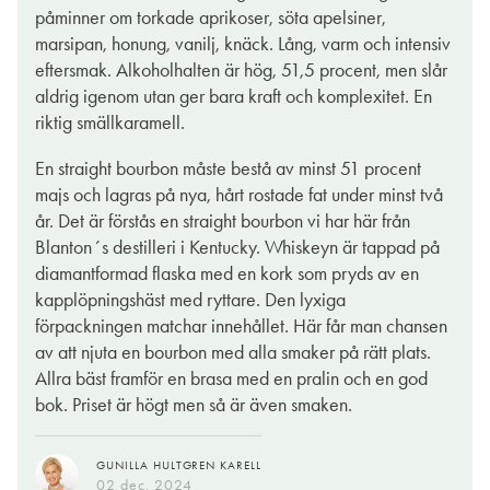
whiskyaficionado ett gyllene (sic!) tillfälle att vidga vyerna med
påminner om torkade aprikoser, söta apelsiner,
en unik bourbon.
marsipan, honung, vanilj, knäck. Lång, varm och intensiv
eftersmak. Alkoholhalten är hög, 51,5 procent, men slår
Råvaran är den (i Straight Bourbon minst 51 procent)
aldrig igenom utan ger bara kraft och komplexitet. En
obligatoriska majsen, jäst med råg och kornmalt, för att sedan
riktig smällkaramell.
kolonndestilleras traditionellt och försiktigt för att
aromrikedomen inte ska hämmas det minsta. Namnet har det
En straight bourbon måste bestå av minst 51 procent
efter överste Blanton som växte upp nära destilleriet i Kentucky
majs och lagras på nya, hårt rostade fat under minst två
och lärde sig hantverket från grunden. 1921 blev han dess chef
år. Det är förstås en straight bourbon vi har här från
och en av bourbons historiska förgrundsfigurer.
Blanton´s destilleri i Kentucky. Whiskeyn är tappad på
diamantformad flaska med en kork som pryds av en
Redan färgen avslöjar att det här handlar om något annat än
kapplöpningshäst med ryttare. Den lyxiga
Höglandets rökare. Nyansen är ljus och vackert orange med
förpackningen matchar innehållet. Här får man chansen
en glimt av det klarröda. Doften är ren, mjuk och mycket
av att njuta en bourbon med alla smaker på rätt plats.
elegant med den svala kalkton som präglar Kentuckys
Allra bäst framför en brasa med en pralin och en god
berggrund och även den gör skillnaden stor mot det mesta av
bok. Priset är högt men så är även smaken.
skotsk whisky. Själv framhåller destilleriet dess fina sädestoner,
blandad med tobak, karamell, honung och citrus. Ja, varför
inte?
GUNILLA HULTGREN KARELL
02 dec. 2024