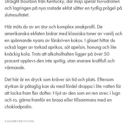
Straight Bourbon från Kentucky, där majs spelar huvudrollen
och lagringen på nya rostade ekfat sätter en tydlig prägel på
slutresultatet.
Här möts du av en stor och komplex smakprofil. De
amerikanska ekfaten bidrar med klassiska toner av vanilj och
en spännande nyans av färskriven kokos. I glaset hittar du
också lager av torkad aprikos, söt apelsin, honung och lite
knäckig kola. Trots att alkoholhalten ligger på över 50
procent upplevs den inte spritig, utan snarare kraftfull och
värmande.
Det här är en dryck som kräver sin tid och plats. Eftersom
styrkan är påtaglig kan du med fördel droppa i lite vatten för
att locka fram fler dofter. Njut av den som en ren avec i lugn
och ro, gärna framför en brasa eller tillsammans med en
chokladpralin.
SMAKBESKRIVNING