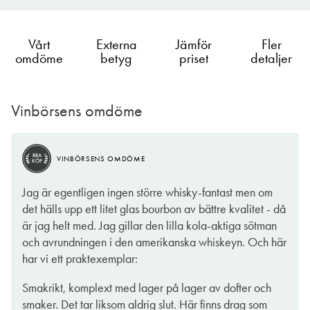
Vårt
Externa
Jämför
Fler
omdöme
betyg
priset
detaljer
Vinbörsens omdöme
BRA
VINBÖRSENS OMDÖME
KÖP
BRA
VINBÖRSENS OMDÖME
KÖP
I takt med att de skotska whiskydestillerierna väckt en
Jag är egentligen ingen större whisky-fantast men om
världsomspännande törst för det udda och unika har
det hälls upp ett litet glas bourbon av bättre kvalitet - då
konkurrenterna gjort sitt allra bästa för att hänga på. Resultatet
är jag helt med. Jag gillar den lilla kola-aktiga sötman
har blivit ett närmast oändligt utbud och framför allt en extrem
och avrundningen i den amerikanska whiskeyn. Och här
förädling av all världens whiskydestillat. Allt är förstås inte värt
har vi ett praktexemplar:
att skriva hem om, men det finns numera så mycket spännande
att upptäcka att whiskyklubbarna växer som svampar ur jorden.
Smakrikt, komplext med lager på lager av dofter och
Sverige är inget undantag och här får du som är
smaker. Det tar liksom aldrig slut. Här finns drag som