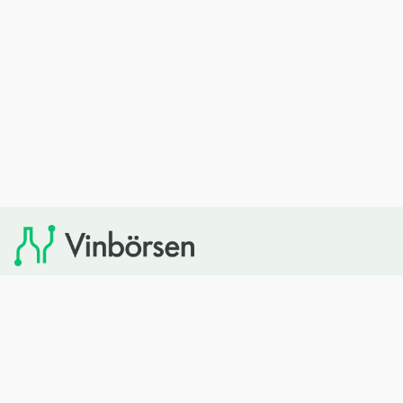
Vinbörsen tipsar om viner som du sedan kan köpa via
Systembolaget. Vinbörsen har ingen egen försäljning och
heller inget kommersiellt samarbete med Systembolaget.