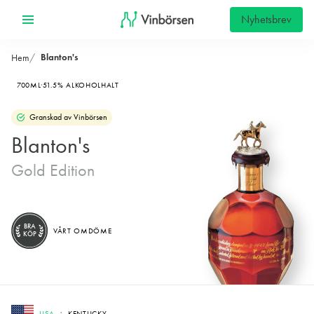
Nyhetsbrev
Blanton's
Hem
700ML
51.5% ALKOHOLHALT
Granskad av Vinbörsen
Blanton's
Gold Edition
BRA
VÅRT OMDÖME
KÖP
USA
KENTUCKY