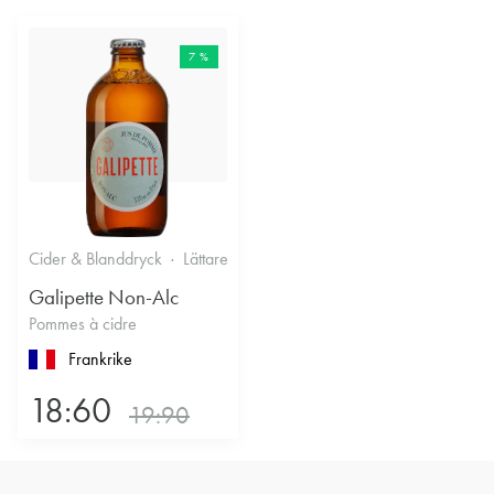
7 %
Cider & Blanddryck
Lättare glasflaska, 330ml
0.3%
Cider
Galipette Non-Alc
Pommes à cidre
Frankrike
18:60
19:90