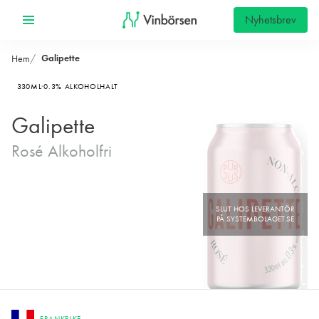
Nyhetsbrev
Galipette
Hem
330ML
0.3% ALKOHOLHALT
Galipette
Rosé Alkoholfri
FRANKRIKE