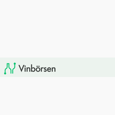
Vinbörsen tipsar om viner som du sedan kan köpa via
Systembolaget. Vinbörsen har ingen egen försäljning och
heller inget kommersiellt samarbete med Systembolaget.