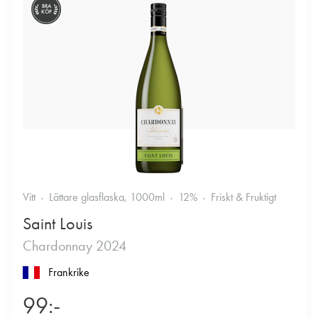
BRA
KÖP
Vitt
Lättare glasflaska, 1000ml
12%
Friskt & Fruktigt
Saint Louis
Chardonnay 2024
Frankrike
99:-