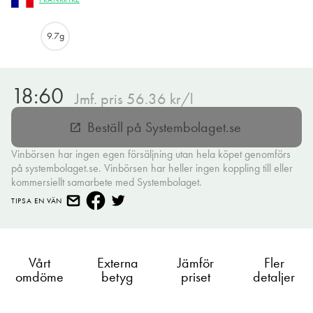
9.7g
18:60
Jmf. pris 56.36 kr/l
Beställ på Systembolaget.se
open_in_new
Vinbörsen har ingen egen försäljning utan hela köpet genomförs
på systembolaget.se. Vinbörsen har heller ingen koppling till eller
kommersiellt samarbete med Systembolaget.
TIPSA EN VÄN
Vårt
Externa
Jämför
Fler
omdöme
betyg
priset
detaljer