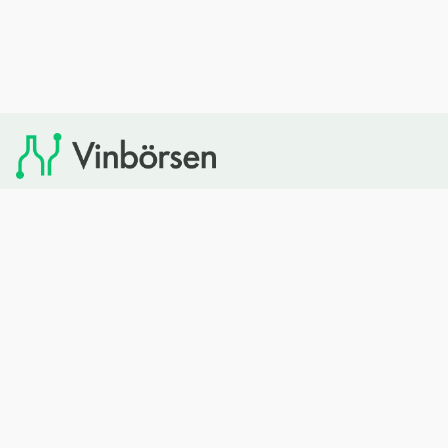
Vinbörsen tipsar om viner som du sedan kan köpa via
Systembolaget. Vinbörsen har ingen egen försäljning och
heller inget kommersiellt samarbete med Systembolaget.
Bläddra
Om oss
Rött vin
Om Vinbörsen
Vitt vin
Hur funkar det?