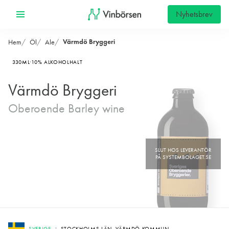
Nyhetsbrev
Värmdö Bryggeri
Hem
Öl
Ale
330ML
10% ALKOHOLHALT
Värmdö Bryggeri
Oberoende Barley wine
SVERIGE
STOCKHOLMS LÄN, VÄRMDÖ KOMMUN