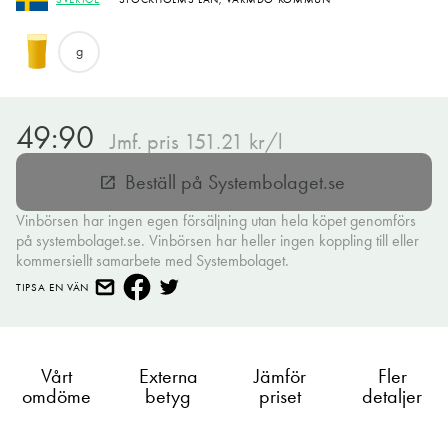
g
49:90
Jmf. pris 151.21 kr/l
Beställ på Systembolaget.se
open_in_new
Vinbörsen har ingen egen försäljning utan hela köpet genomförs
på systembolaget.se. Vinbörsen har heller ingen koppling till eller
kommersiellt samarbete med Systembolaget.
TIPSA EN VÄN
Vårt
Externa
Jämför
Fler
omdöme
betyg
priset
detaljer