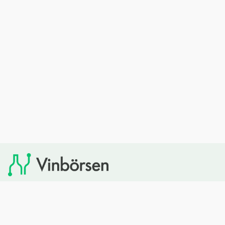
Vinbörsen tipsar om viner som du sedan kan köpa via
Systembolaget. Vinbörsen har ingen egen försäljning och