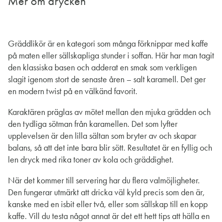
Mer om drycken
Gräddlikör är en kategori som många förknippar med kaffe
på maten eller sällskapliga stunder i soffan. Här har man tagit
den klassiska basen och adderat en smak som verkligen
slagit igenom stort de senaste åren – salt karamell. Det ger
en modern twist på en välkänd favorit.
Karaktären präglas av mötet mellan den mjuka grädden och
den tydliga sötman från karamellen. Det som lyfter
upplevelsen är den lilla sältan som bryter av och skapar
balans, så att det inte bara blir sött. Resultatet är en fyllig och
len dryck med rika toner av kola och gräddighet.
När det kommer till servering har du flera valmöjligheter.
Den fungerar utmärkt att dricka väl kyld precis som den är,
kanske med en isbit eller två, eller som sällskap till en kopp
kaffe. Vill du testa något annat är det ett hett tips att hälla en