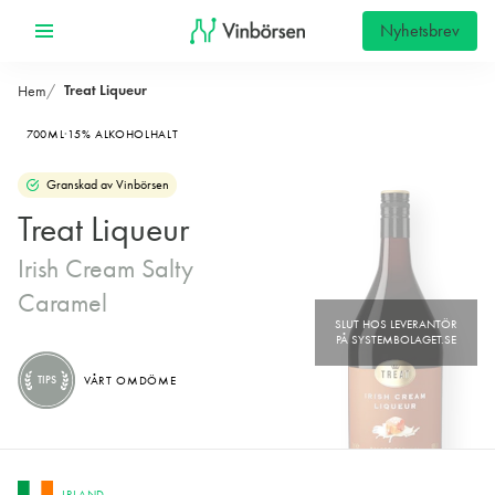
Nyhetsbrev
Treat Liqueur
Hem
700ML
15% ALKOHOLHALT
Granskad av Vinbörsen
Treat Liqueur
Irish Cream Salty
Caramel
TIPS
VÅRT OMDÖME
IRLAND