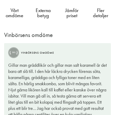
Vårt
Externa
Jämför
Fler
omdöme
betyg
priset
detaljer
Vinbörsens omdöme
VINBÖRSENS OMDÖME
TIPS
Gillar man gräddlikör och gillar man salt karamell är det
bara att slå till. I den här läckra drycken förenas söta,
karamelliga, gräddiga och fylliga toner med en liten
sälta. En härlig smakkombo, som blivit mångas favorit.
Njut gärna likören kall till kaffet eller kanske över några
isbitar. Vill man gå all in, så testa gärna att servera ett
litet glas till en bit kolapaj med flingsalt på toppen. Ett
plus ett blir tre… Jag har också provat med gott resultat
att hälla några centiliter över en kula vaniljglass.