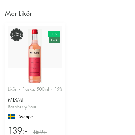
Mer Likör
BRA
13 %
KÖP
EKO
Likör
Flaska, 500ml
15%
Annan likör
MIXMI
Raspberry Sour
Sverige
139:-
159:-