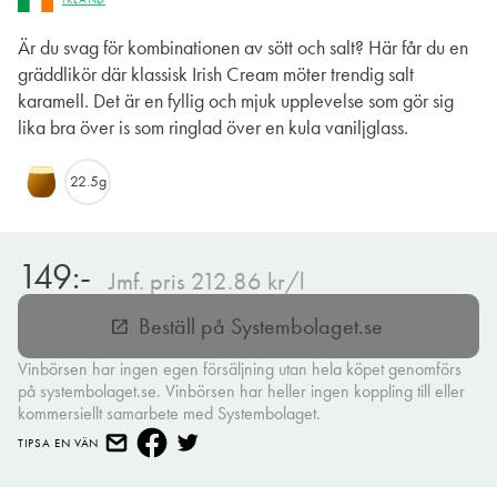
Är du svag för kombinationen av sött och salt? Här får du en
gräddlikör där klassisk Irish Cream möter trendig salt
karamell. Det är en fyllig och mjuk upplevelse som gör sig
lika bra över is som ringlad över en kula vaniljglass.
22.5g
149:-
Jmf. pris 212.86 kr/l
Beställ på Systembolaget.se
open_in_new
Vinbörsen har ingen egen försäljning utan hela köpet genomförs
på systembolaget.se. Vinbörsen har heller ingen koppling till eller
kommersiellt samarbete med Systembolaget.
TIPSA EN VÄN