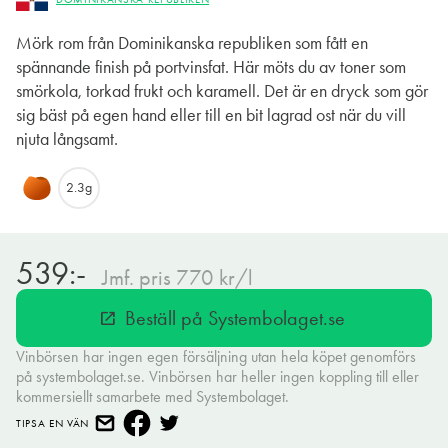
Mörk rom från Dominikanska republiken som fått en
spännande finish på portvinsfat. Här möts du av toner som
smörkola, torkad frukt och karamell. Det är en dryck som gör
sig bäst på egen hand eller till en bit lagrad ost när du vill
njuta långsamt.
2.3g
539:-
Jmf. pris 770 kr/l
Beställ på Systembolaget.se
open_in_new
Vinbörsen har ingen egen försäljning utan hela köpet genomförs
på systembolaget.se. Vinbörsen har heller ingen koppling till eller
kommersiellt samarbete med Systembolaget.
TIPSA EN VÄN