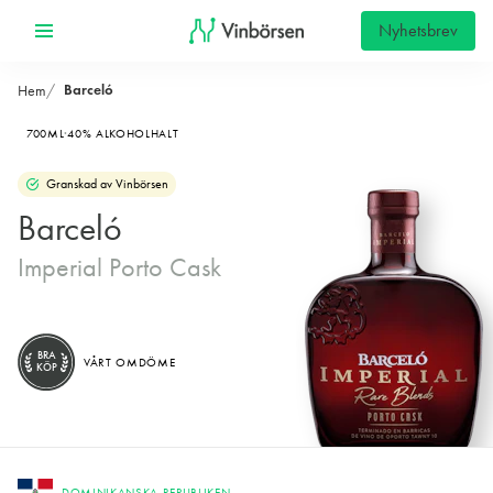
Nyhetsbrev
Barceló
Hem
700ML
40% ALKOHOLHALT
Granskad av Vinbörsen
Barceló
Imperial Porto Cask
BRA
VÅRT OMDÖME
KÖP
DOMINIKANSKA REPUBLIKEN