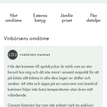
Vårt
Externa
Jämför
Fler
omdöme
betyg
priset
detaljer
Vinbörsens omdöme
BRA
VINBÖRSENS OMDÖME
KÖP
När det kommer till spritdrycker är mörk rom en stor
favorit hos mig och då inte minst i ensamt majestät för att
på bästa sätt känna in alla dess lager av dofter och
smaker. Att sitta och sippa på en rumsvarm rom bredvid
kaminen höjer inte bara temperaturen utan även mitt
välmående.
Genom historien har rom inte enbart varit en exklusiv