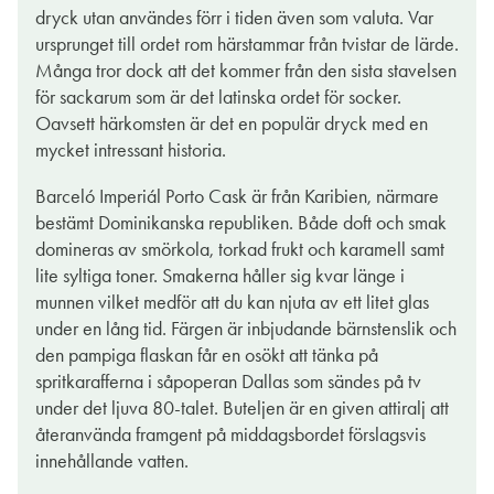
dryck utan användes förr i tiden även som valuta. Var
ursprunget till ordet rom härstammar från tvistar de lärde.
Många tror dock att det kommer från den sista stavelsen
för sackarum som är det latinska ordet för socker.
Oavsett härkomsten är det en populär dryck med en
mycket intressant historia.
Barceló Imperiál Porto Cask är från Karibien, närmare
bestämt Dominikanska republiken. Både doft och smak
domineras av smörkola, torkad frukt och karamell samt
lite syltiga toner. Smakerna håller sig kvar länge i
munnen vilket medför att du kan njuta av ett litet glas
under en lång tid. Färgen är inbjudande bärnstenslik och
den pampiga flaskan får en osökt att tänka på
spritkarafferna i såpoperan Dallas som sändes på tv
under det ljuva 80-talet. Buteljen är en given attiralj att
återanvända framgent på middagsbordet förslagsvis
innehållande vatten.