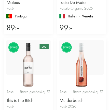
Mateus
Lucia De Maio
Rosé
Rosato Organic 2025
Portugal
Italien
Venetien
89:-
99:-
EKO
FYND
FYND
Rosé
Lättare glasflaska, 750ml
Rosé
11.5%
Lättare glasflaska, 750ml
Friskt & Bärigt
This is The Bitch
Mulderbosch
Rosé
Rosé 2026