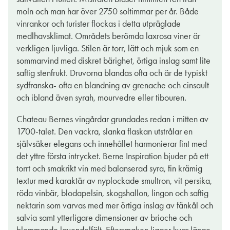
etablerats på själva Château de Berne.
moln och man har över 2750 soltimmar per år. Både
Men åter till de rosa dropparna. Att stoppa nosen i det här
vinrankor och turister flockas i detta utpräglade
glaset är som att dofta på en sommarskål fylld med solmogna
medlhavsklimat. Områdets berömda laxrosa viner är
röda bär och försommarens ätbara blomster; här trängs
verkligen ljuvliga. Stilen är torr, lätt och mjuk som en
smultron, solmogna hallon, jordgubbar och lavendel. Smaken
sommarvind med diskret bärighet, örtiga inslag samt lite
är balanserad och bjuder på en lika bärig kompott tillsammans
saftig stenfrukt. Druvorna blandas ofta och är de typiskt
med nyklyftad persika och en örtig avslutning och lite rivet
sydfranska- ofta en blandning av grenache och cinsault
citronskal och blodgrape. Ett utmärkt rosévin att korka upp som
och ibland även syrah, mourvedre eller tibouren.
aperitif eller avnjuta till förrätten bestående av smörstekt toast
Chateau Bernes vingårdar grundades redan i mitten av
med kräftstjärtsröra. Den stiliga flaskan blir dessutom perfekt
1700-talet. Den vackra, slanka flaskan utstrålar en
som en somrig gåbortspava.
självsäker elegans och innehållet harmonierar fint med
det yttre första intrycket. Berne Inspiration bjuder på ett
ELIN BÖRJESSON
torrt och smakrikt vin med balanserad syra, fin krämig
12 maj 2022
textur med karaktär av nyplockade smultron, vit persika,
röda vinbär, blodapelsin, skogshallon, lingon och saftig
nektarin som varvas med mer örtiga inslag av fänkål och
salvia samt ytterligare dimensioner av brioche och