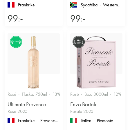
Frankrike
Sydafrika
Western Cape
99:-
99:-
BRA
FYND
KÖP
Rosé
Flaska, 750ml
13%
Friskt & Bärigt
Rosé
Box, 3000ml
12%
F
Ultimate Provence
Enzo Bartoli
Rosé 2025
Rosato 2025
Frankrike
Provence
, Côtes de Provence
Italien
Piemonte