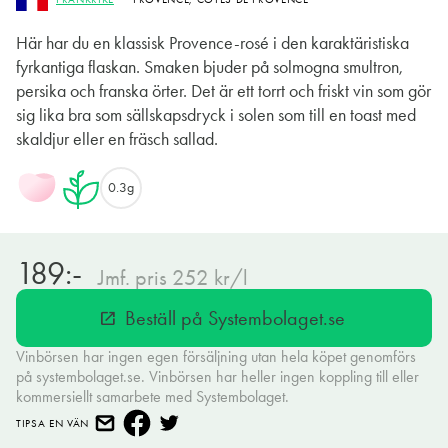
Här har du en klassisk Provence-rosé i den karaktäristiska
fyrkantiga flaskan. Smaken bjuder på solmogna smultron,
persika och franska örter. Det är ett torrt och friskt vin som gör
sig lika bra som sällskapsdryck i solen som till en toast med
skaldjur eller en fräsch sallad.
0.3g
189:-
Jmf. pris 252 kr/l
Beställ på Systembolaget.se
open_in_new
Vinbörsen har ingen egen försäljning utan hela köpet genomförs
på systembolaget.se. Vinbörsen har heller ingen koppling till eller
kommersiellt samarbete med Systembolaget.
TIPSA EN VÄN