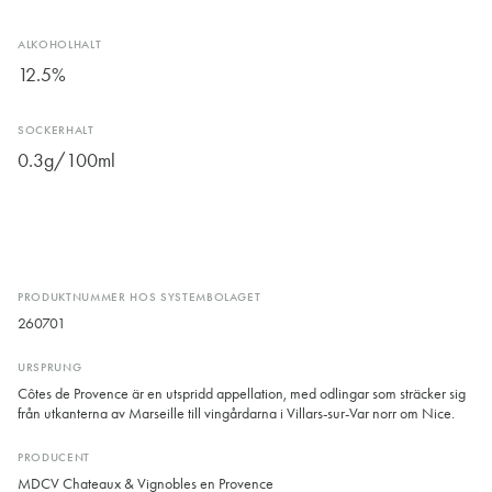
ALKOHOLHALT
12.5%
SOCKERHALT
0.3g/100ml
PRODUKTNUMMER HOS SYSTEMBOLAGET
260701
URSPRUNG
Côtes de Provence är en utspridd appellation, med odlingar som sträcker sig
från utkanterna av Marseille till vingårdarna i Villars-sur-Var norr om Nice.
PRODUCENT
MDCV Chateaux & Vignobles en Provence