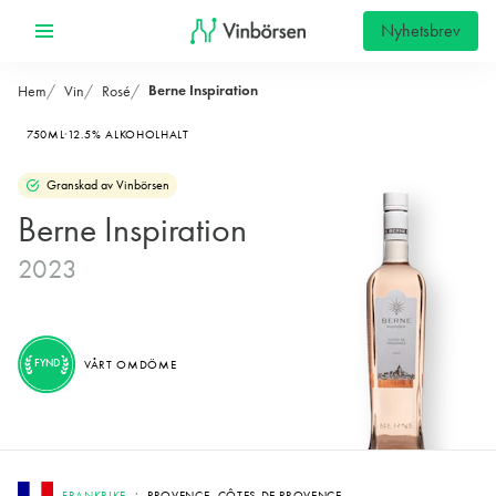
Nyhetsbrev
Berne Inspiration
Hem
Vin
Rosé
750ML
12.5% ALKOHOLHALT
Granskad av Vinbörsen
Berne Inspiration
2023
FYND
VÅRT OMDÖME
FRANKRIKE
PROVENCE, CÔTES DE PROVENCE