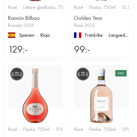
Rosé
Lättare glasflaska, 750ml
Rosé
12.5%
Flaska, 750ml
Fruktigt & Smakrikt
12.5%
Ramón Bilbao
Golden Year
Rosado 2025
Rosé 2025
Spanien
Rioja
Frankrike
Languedoc-Roussillon
129:-
99:-
BRA
BRA
EKO
KÖP
KÖP
Rosé
Flaska, 750ml
11%
Fruktigt & Smakrikt
Rosé
Flaska, 750ml
12%