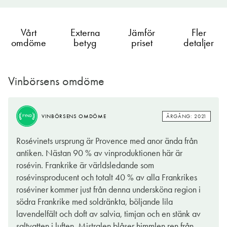
Vårt
Externa
Jämför
Fler
omdöme
betyg
priset
detaljer
Vinbörsens omdöme
BRA
ÅRGÅNG: 2020
VINBÖRSENS OMDÖME
KÖP
ÅRGÅNG: 2021
VINBÖRSENS OMDÖME
FYND
Hur många bleka provenceroséer tål Sverige? Well,
Rosévinets ursprung är Provence med anor ända från
uppenbarligen många – men den här karaktäristiskt fyrkantiga
antiken. Nästan 90 % av vinproduktionen här är
flaskan sållar sig till gänget med högre kvalitet.
rosévin. Frankrike är världsledande som
rosévinsproducent och totalt 40 % av alla Frankrikes
Château de Berne är en av de största producenterna i
roséviner kommer just från denna undersköna region i
Provence och utöver vinproduktion lägger de mycket fokus på
södra Frankrike med soldränkta, böljande lila
upplevelsen kring vinet. Känner du dig tät kan du nämligen
lavendelfält och doft av salvia, timjan och en stänk av
göra ett besök på deras lyxhotell, spa och stjärnkrog som
saltvatten i luften. Mistralen blåser himmlen ren från