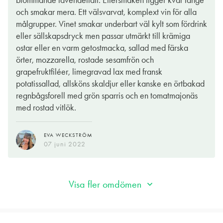
blommande lavendelfält. Eftersmaken ligger kvar länge
och smakar mera. Ett välsvarvat, komplext vin för alla
målgrupper. Vinet smakar underbart väl kylt som fördrink
eller sällskapsdryck men passar utmärkt till krämiga
ostar eller en varm getostmacka, sallad med färska
örter, mozzarella, rostade sesamfrön och
grapefruktfiléer, limegravad lax med fransk
potatissallad, allsköns skaldjur eller kanske en örtbakad
regnbågsforell med grön sparris och en tomatmajonäs
med rostad vitlök.
EVA WECKSTRÖM
07 juni 2022
Visa fler omdömen