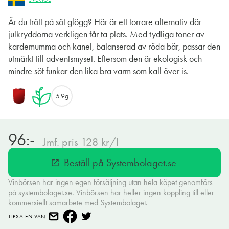
Är du trött på söt glögg? Här är ett torrare alternativ där
julkryddorna verkligen får ta plats. Med tydliga toner av
kardemumma och kanel, balanserad av röda bär, passar den
utmärkt till adventsmyset. Eftersom den är ekologisk och
mindre söt funkar den lika bra varm som kall över is.
5.9g
96:-
Jmf. pris 128 kr/l
Beställ på Systembolaget.se
open_in_new
Vinbörsen har ingen egen försäljning utan hela köpet genomförs
på systembolaget.se. Vinbörsen har heller ingen koppling till eller
kommersiellt samarbete med Systembolaget.
TIPSA EN VÄN