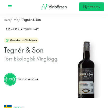
Nyhetsbrev
Tegnér & Son
Hem
Vin
750ML
12% ALKOHOLHALT
Granskad av Vinbörsen
Tegnér & Son
Torr Ekologisk Vinglögg
FYND
VÅRT OMDÖME
SVERIGE