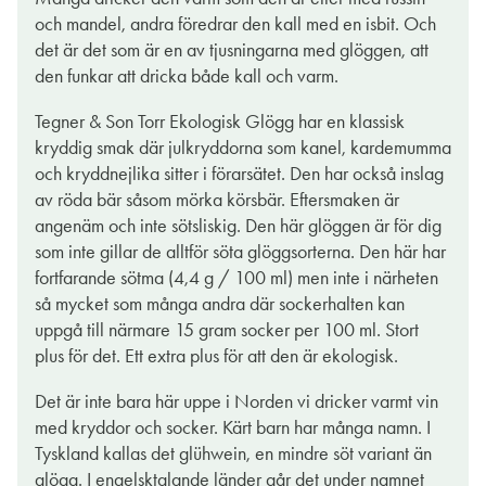
och god.
och mandel, andra föredrar den kall med en isbit. Och
det är det som är en av tjusningarna med glöggen, att
Älskar du kardemumma är detta din givna partner genom
den funkar att dricka både kall och varm.
advent, under julfestligheterna och som värmande sidekick på
nyårspartajet. Självklart kan den serveras kall över is med en
Tegner & Son Torr Ekologisk Glögg har en klassisk
apelsinskiva, kanske toppa den med en splash cava eller
kryddig smak där julkryddorna som kanel, kardemumma
prosecco efter smak? 'Tis the season!
och kryddnejlika sitter i förarsätet. Den har också inslag
av röda bär såsom mörka körsbär. Eftersmaken är
EVA WECKSTRÖM
angenäm och inte sötsliskig. Den här glöggen är för dig
05 dec. 2022
som inte gillar de alltför söta glöggsorterna. Den här har
fortfarande sötma (4,4 g / 100 ml) men inte i närheten
så mycket som många andra där sockerhalten kan
uppgå till närmare 15 gram socker per 100 ml. Stort
plus för det. Ett extra plus för att den är ekologisk.
Det är inte bara här uppe i Norden vi dricker varmt vin
med kryddor och socker. Kärt barn har många namn. I
Tyskland kallas det glühwein, en mindre söt variant än
glögg. I engelsktalande länder går det under namnet