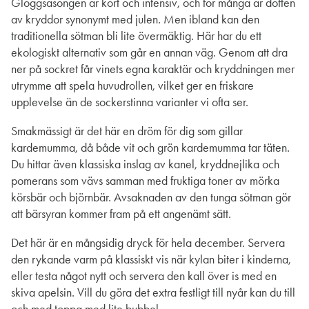
Glöggsäsongen är kort och intensiv, och för många är doften
av kryddor synonymt med julen. Men ibland kan den
traditionella sötman bli lite övermäktig. Här har du ett
ekologiskt alternativ som går en annan väg. Genom att dra
ner på sockret får vinets egna karaktär och kryddningen mer
utrymme att spela huvudrollen, vilket ger en friskare
upplevelse än de sockerstinna varianter vi ofta ser.
Smakmässigt är det här en dröm för dig som gillar
kardemumma, då både vit och grön kardemumma tar täten.
Du hittar även klassiska inslag av kanel, kryddnejlika och
pomerans som vävs samman med fruktiga toner av mörka
körsbär och björnbär. Avsaknaden av den tunga sötman gör
att bärsyran kommer fram på ett angenämt sätt.
Det här är en mångsidig dryck för hela december. Servera
den rykande varm på klassiskt vis när kylan biter i kinderna,
eller testa något nytt och servera den kall över is med en
skiva apelsin. Vill du göra det extra festligt till nyår kan du till