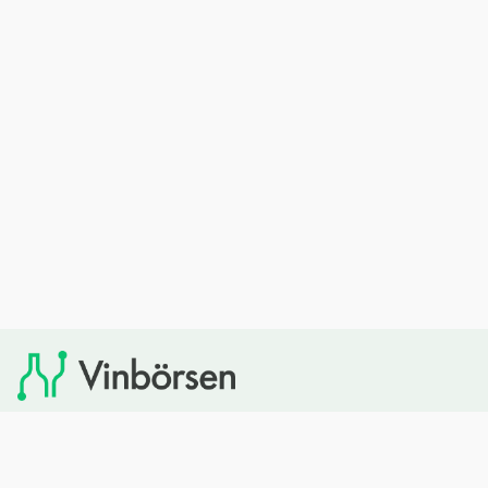
Vinbörsen tipsar om viner som du sedan kan köpa via
Systembolaget. Vinbörsen har ingen egen försäljning och