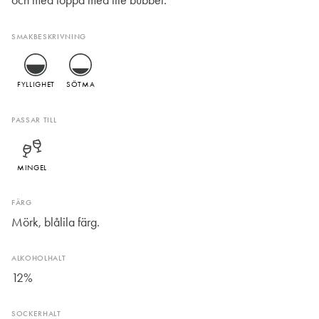
och med toppa med lite bubbel.
SMAKBESKRIVNING
FYLLIGHET
SÖTMA
PASSAR TILL
MINGEL
FÄRG
Mörk, blålila färg.
ALKOHOLHALT
12%
SOCKERHALT