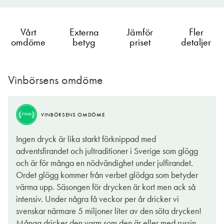
Vårt
Externa
Jämför
Fler
omdöme
betyg
priset
detaljer
Vinbörsens omdöme
BRA
VINBÖRSENS OMDÖME
KÖP
VINBÖRSENS OMDÖME
FYND
Doften är mättad av både vit och grön kardemumma som tar
Ingen dryck är lika starkt förknippad med
täten rejält bland alla glöggkryddorna. Andrafiolen spelar
adventsfirandet och jultraditioner i Sverige som glögg
kanel, tätt följd av kryddnejlika, pomerans, russin och
och är för många en nödvändighet under julfirandet.
lagerblad. Den mindre mängden socker gör att vinets friska
Ordet glögg kommer från verbet glödga som betyder
bärsyrlighet och fruktiga toner av mörka körsbär, björnbär och
värma upp. Säsongen för drycken är kort men ack så
torkade örter kommer fram vilket är högst angenämt.
intensiv. Under några få veckor per år dricker vi
Avslutningen är fräscht stram och torr med drivor av nymald vit
svenskar närmare 5 miljoner liter av den söta drycken!
kardemumma. Trivsamt med en torrare glögg som är så smakrik
Många dricker den varm som den är eller med russin