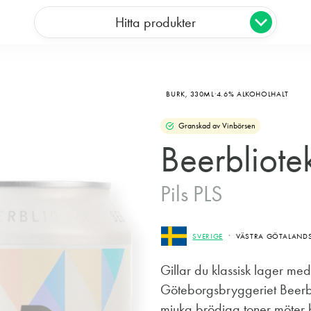
Hitta produkter
BURK,
330ML
4.6% ALKOHOLHALT
Granskad av Vinbörsen
Beerbliote
Pils PLS
SVERIGE
VÄSTRA GÖTALANDS
Gillar du klassisk lager me
Göteborgsbryggeriet Beerbli
mjuka brödiga toner möter bl