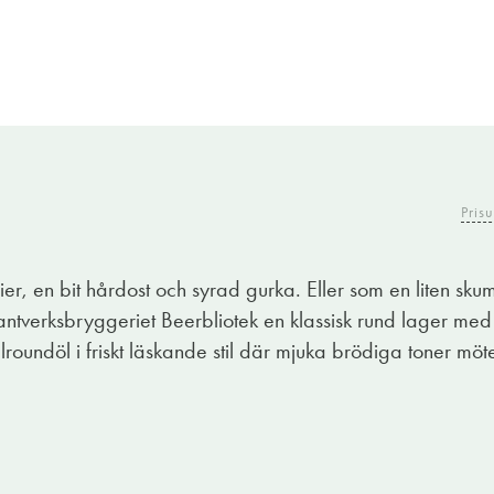
Prisu
rier, en bit hårdost och syrad gurka. Eller som en liten s
ntverksbryggeriet Beerbliotek en klassisk rund lager med f
roundöl i friskt läskande stil där mjuka brödiga toner mö