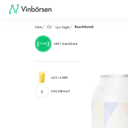
Beerbliotek
Hem
Öl
Ljus lager
FYND
VÅRT OMDÖME
LJUS LAGER
g
SOCKERHALT