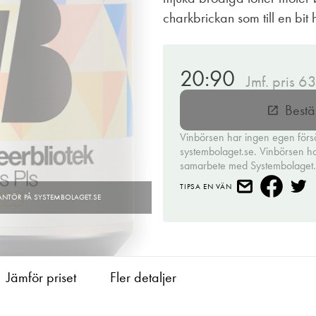
charkbrickan som till en bit
20:90
Jmf. pris 6
Bestä
open_in_new
Vinbörsen har ingen egen förs
systembolaget.se. Vinbörsen har 
samarbete med Systembolaget
TIPSA EN VÄN
Jämför priset
Fler detaljer