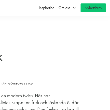
keyboard_arrow_down
Inspiration
Om oss
Nyhetsbrev
k
 LÄN, GÖTEBORGS STAD
d en modern twist? Här har
otek skapat en frisk och läskande öl där
ommor och citrus. Den funkar lika bra till