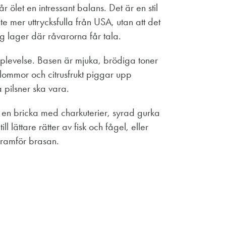
ölet en intressant balans. Det är en stil
te mer uttrycksfulla från USA, utan att det
ig lager där råvarorna får tala.
plevelse. Basen är mjuka, brödiga toner
lommor och citrusfrukt piggar upp
 pilsner ska vara.
l en bricka med charkuterier, syrad gurka
l lättare rätter av fisk och fågel, eller
 framför brasan.