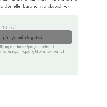
 hårdost eller bara som sällskapsdryck.
3.33 kr/l
ll på Systembolaget.se
äljning utan hela köpet genomförs på
heller ingen koppling till eller kommersiellt
.