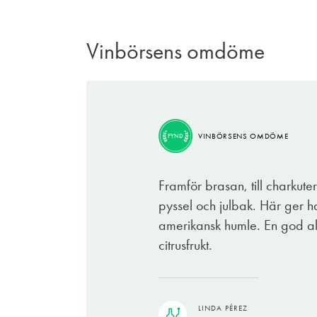
Vinbörsens omdöme
VINBÖRSENS OMDÖME
FYND
Framför brasan, till charkute
pyssel och julbak. Här ger ha
amerikansk humle. En god all
citrusfrukt.
LINDA PÉREZ