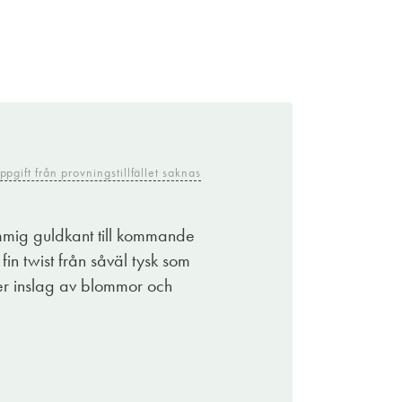
ppgift från provningstillfället saknas
kummig guldkant till kommande
in twist från såväl tysk som
ter inslag av blommor och