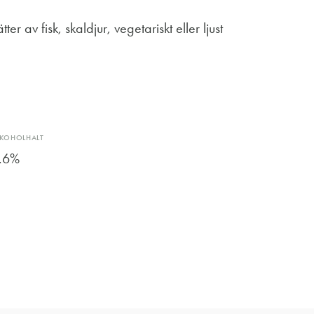
er av fisk, skaldjur, vegetariskt eller ljust
LKOHOLHALT
.6%