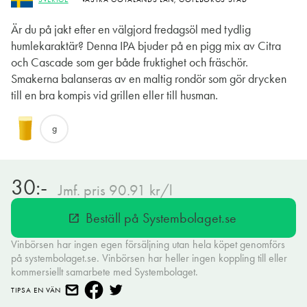
Är du på jakt efter en välgjord fredagsöl med tydlig
humlekaraktär? Denna IPA bjuder på en pigg mix av Citra
och Cascade som ger både fruktighet och fräschör.
Smakerna balanseras av en maltig rondör som gör drycken
till en bra kompis vid grillen eller till husman.
g
30:-
Jmf. pris 90.91 kr/l
Beställ på Systembolaget.se
open_in_new
Vinbörsen har ingen egen försäljning utan hela köpet genomförs
på systembolaget.se. Vinbörsen har heller ingen koppling till eller
kommersiellt samarbete med Systembolaget.
TIPSA EN VÄN