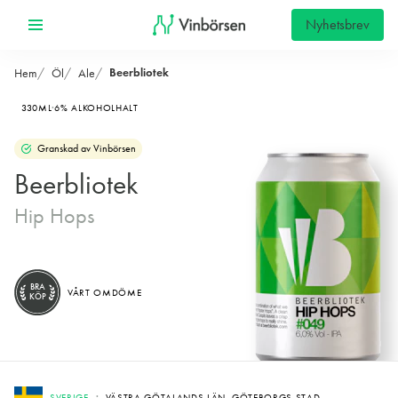
Nyhetsbrev
Beerbliotek
Hem
Öl
Ale
330ML
6% ALKOHOLHALT
Granskad av Vinbörsen
Beerbliotek
Hip Hops
BRA
VÅRT OMDÖME
KÖP
SVERIGE
VÄSTRA GÖTALANDS LÄN, GÖTEBORGS STAD