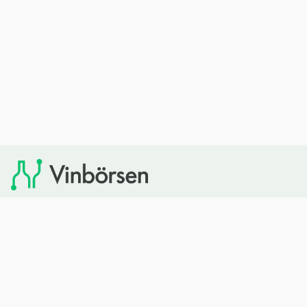
Vinbörsen tipsar om viner som du sedan kan köpa via
Systembolaget. Vinbörsen har ingen egen försäljning och
heller inget kommersiellt samarbete med Systembolaget.