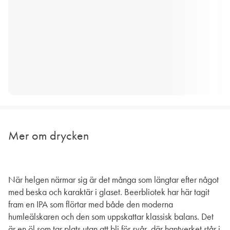
Mer om drycken
När helgen närmar sig är det många som längtar efter något
med beska och karaktär i glaset. Beerbliotek har här tagit
fram en IPA som flörtar med både den moderna
humleälskaren och den som uppskattar klassisk balans. Det
är en öl som tar plats utan att bli för svår, där hantverket står i