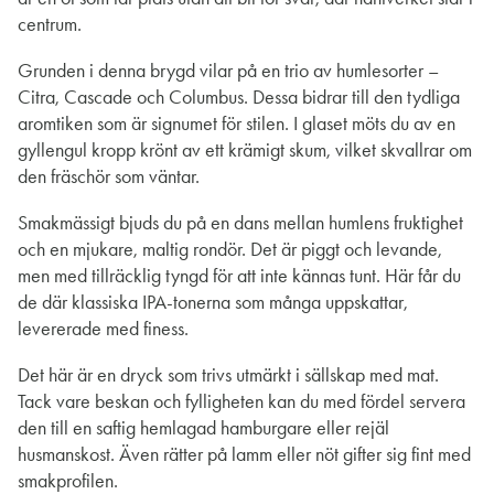
centrum.
Grunden i denna brygd vilar på en trio av humlesorter –
Citra, Cascade och Columbus. Dessa bidrar till den tydliga
aromtiken som är signumet för stilen. I glaset möts du av en
gyllengul kropp krönt av ett krämigt skum, vilket skvallrar om
den fräschör som väntar.
Smakmässigt bjuds du på en dans mellan humlens fruktighet
och en mjukare, maltig rondör. Det är piggt och levande,
men med tillräcklig tyngd för att inte kännas tunt. Här får du
de där klassiska IPA-tonerna som många uppskattar,
levererade med finess.
Det här är en dryck som trivs utmärkt i sällskap med mat.
Tack vare beskan och fylligheten kan du med fördel servera
den till en saftig hemlagad hamburgare eller rejäl
husmanskost. Även rätter på lamm eller nöt gifter sig fint med
smakprofilen.