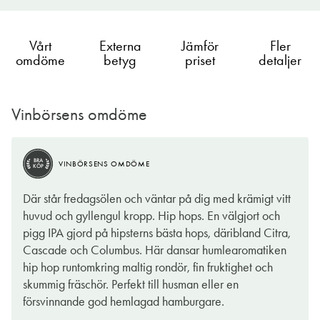
Vårt
Externa
Jämför
Fler
omdöme
betyg
priset
detaljer
Vinbörsens omdöme
BRA
VINBÖRSENS OMDÖME
KÖP
Där står fredagsölen och väntar på dig med krämigt vitt
huvud och gyllengul kropp. Hip hops. En välgjort och
pigg IPA gjord på hipsterns bästa hops, däribland Citra,
Cascade och Columbus. Här dansar humlearomatiken
hip hop runtomkring maltig rondör, fin fruktighet och
skummig fräschör. Perfekt till husman eller en
försvinnande god hemlagad hamburgare.