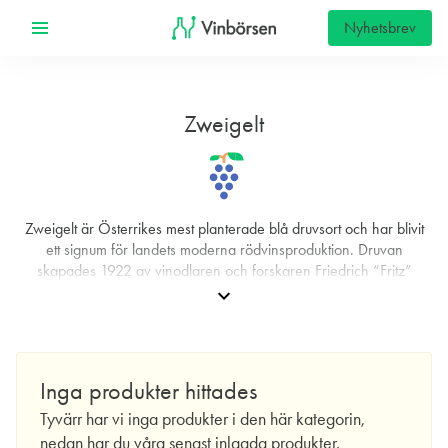
Nyhetsbrev
Zweigelt
Zweigelt är Österrikes mest planterade blå druvsort och har blivit
ett signum för landets moderna rödvinsproduktion. Druvan
skapades 1922 av vinodlaren och forskaren Friedrich “Fritz”
Zweigelt genom en korsning mellan St. Laurent och Blaufränkisch
expand_more
vid vinodlingsinstitutet i Klosterneuburg. Den spreds snabbt tack
vare sin odlingsvänlighet och har flera etablerade synonymer:
Rotburger och Blauer Zweigelt på tyska, samt Zweigeltrebe i
Tjeckien och Slovakien. Även om tyngdpunkten fortfarande ligger i
Inga produkter hittades
Österrike odlas den i dag också i delar av Kanada och
Centraleuropa, där den uppskattas för sin anpassningsförmåga i
Tyvärr har vi inga produkter i den här kategorin,
svalare klimat.
nedan har du våra senast inlagda produkter.