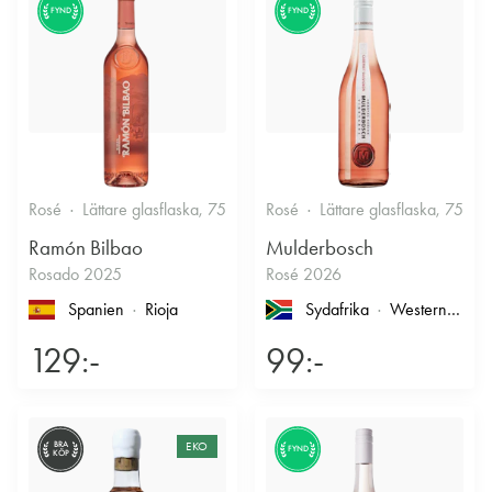
FYND
FYND
Rosé
Lättare glasflaska, 750ml
Rosé
12.5%
Lättare glasflaska, 750ml
Fruktigt & Smakrikt
Ramón Bilbao
Mulderbosch
Rosado 2025
Rosé 2026
Spanien
Rioja
Sydafrika
Western Cape
129:-
99:-
BRA
EKO
FYND
KÖP