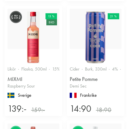
BRA
13 %
21 %
KÖP
EKO
Likör
Flaska, 500ml
15%
Annan likör
Cider
Burk, 330ml
4%
Tor
MIXMI
Petite Pomme
Raspberry Sour
Demi Sec
Sverige
Frankrike
139:-
14:90
159:-
18:90