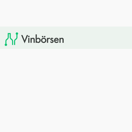
Vinbörsen tipsar om viner som du sedan kan köpa via
Systembolaget. Vinbörsen har ingen egen försäljning och
heller inget kommersiellt samarbete med Systembolaget.
Bläddra
Om oss
Rött vin
Om Vinbörsen
Vitt vin
Hur funkar det?
Mousserande
Redaktionen