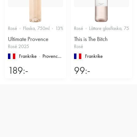
Rosé
Flaska, 750ml
13%
Friskt & Bärigt
Rosé
Lättare glasflaska, 750ml
Ultimate Provence
This is The Bitch
Rosé 2025
Rosé
Frankrike
Provence
, Côtes de Provence
Frankrike
189:-
99:-