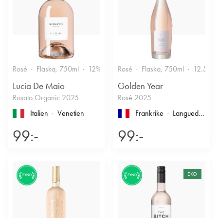
Rosé
Flaska, 750ml
12%
Fruktigt & Smakrikt
Rosé
Flaska, 750ml
12.5%
Lucia De Maio
Golden Year
Rosato Organic 2025
Rosé 2025
Italien
Venetien
Frankrike
Languedoc-Roussillon
99:-
99:-
EKO
FYND
FYND