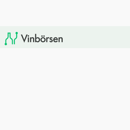
Vinbörsen tipsar om viner som du sedan kan köpa via
Systembolaget. Vinbörsen har ingen egen försäljning och
heller inget kommersiellt samarbete med Systembolaget.
Bläddra
Om oss
Rött vin
Om Vinbörsen
Vitt vin
Hur funkar det?
Mousserande
Redaktionen