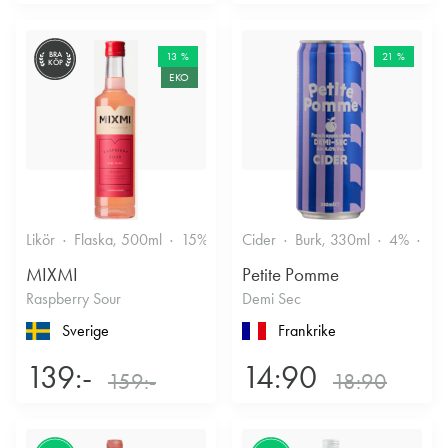
BRA
13 %
21 %
KÖP
EKO
Likör
Flaska, 500ml
15%
Annan likör
Cider
Burk, 330ml
4%
Tor
MIXMI
Petite Pomme
Raspberry Sour
Demi Sec
Sverige
Frankrike
139:-
14:90
159:-
18:90