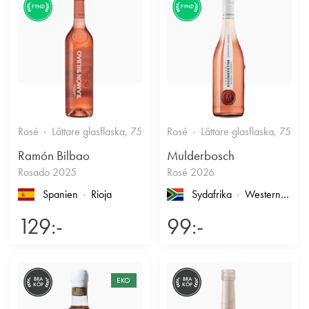
FYND
FYND
Rosé
Lättare glasflaska, 750ml
Rosé
12.5%
Lättare glasflaska, 750ml
Fruktigt & Smakrikt
Ramón Bilbao
Mulderbosch
Rosado 2025
Rosé 2026
Spanien
Rioja
Sydafrika
Western Cape
129:-
99:-
BRA
EKO
BRA
KÖP
KÖP