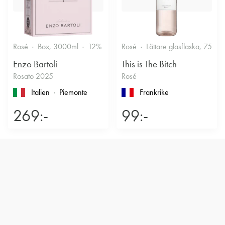
Rosé
Box, 3000ml
12%
Friskt & Bärigt
Rosé
Lättare glasflaska, 750ml
Enzo Bartoli
This is The Bitch
Rosato 2025
Rosé
Italien
Piemonte
Frankrike
269:-
99:-