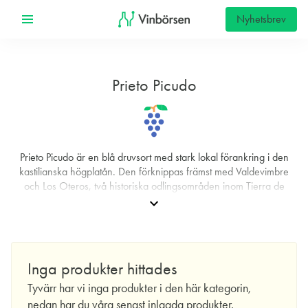
Nyhetsbrev
Prieto Picudo
Prieto Picudo är en blå druvsort med stark lokal förankring i den
kastilianska högplatån. Den förknippas främst med Valdevimbre
och Los Oteros, två historiska odlingsområden inom Tierra de
León. Här har druvan blivit regionens signatur, både kulturellt och
expand_more
stilistiskt. Namnet syftar på druvans mörka färg och karakteristiskt
lätt koniska bär (“prieto” och “picudo”). Odlingsarealen uppgår till
omkring 3 000 hektar, vilket gör Prieto Picudo till en av de viktigare
lokala sorterna i norra Spanien. Förutom i León är den formellt
Inga produkter hittades
godkänd för odling i Andalusien, men det är i hemtrakten som den
Tyvärr har vi inga produkter i den här kategorin,
har sin tydligaste identitet.
nedan har du våra senast inlagda produkter.