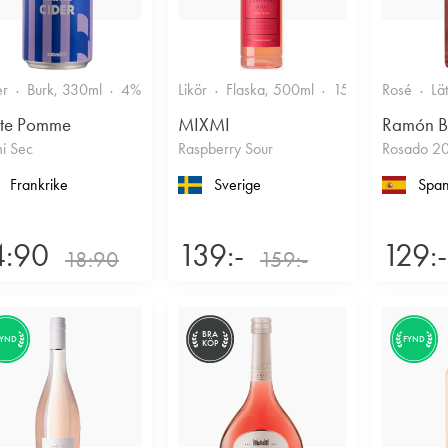
er
Burk, 330ml
4%
Torr/halvtorr
Likör
Flaska, 500ml
15%
Annan likö
Rosé
Lä
ite Pomme
MIXMI
Ramón B
i Sec
Raspberry Sour
Rosado 2
Frankrike
Sverige
Span
4:90
139:-
129:-
18:90
159:-
BRA
FYND
FYND
KÖP