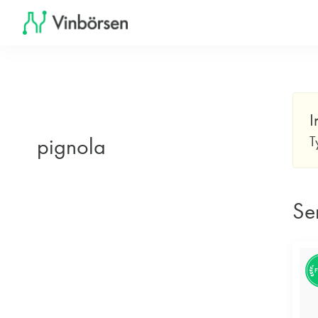
I
pignola
T
Se