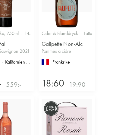
ska, 750ml
14.5%
Cider & Blanddryck
Lättare glasflaska, 330ml
Val
Galipette Non-Alc
Sauvignon 2021
Pommes à cidre
imoux
Kalifornien
, North Coast
, Napa County
Frankrike
, Napa Valley
-
18:60
559:-
19:90
BRA
KÖP