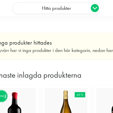
Hitta produkter
nga produkter hittades
yvärr har vi inga produkter i den här kategorin, nedan ha
naste inlagda produkterna
40 %
FYND