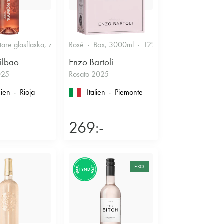
r
ttare glasflaska, 750ml
Rosé
12.5%
Box, 3000ml
Fruktigt & Smakrikt
12%
Friskt & Bärigt
ilbao
Enzo Bartoli
025
Rosato 2025
ien
Rioja
Italien
Piemonte
269:-
EKO
FYND