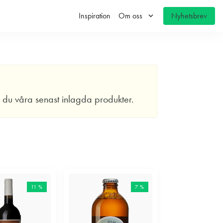
keyboard_arrow_down
Inspiration
Om oss
Nyhetsbrev
r du våra senast inlagda produkter.
11 %
7 %