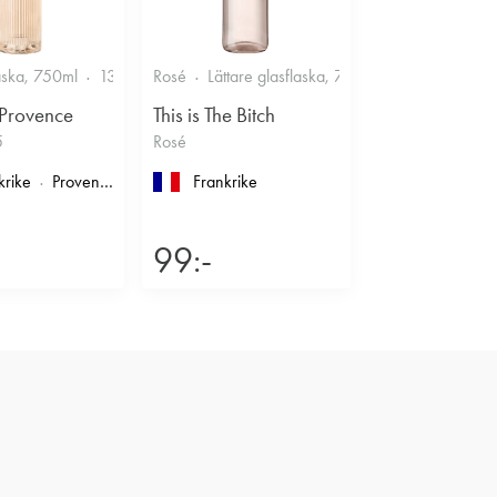
Smakrikt
aska, 750ml
13%
Friskt & Bärigt
Rosé
Lättare glasflaska, 750ml
11.5%
Frisk
 Provence
This is The Bitch
5
Rosé
krike
Provence
, Côtes de Provence
Frankrike
99:-