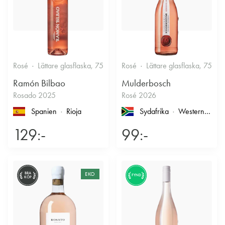
Rosé
Lättare glasflaska, 750ml
Rosé
12.5%
Lättare glasflaska, 750ml
Fruktigt & Smakrikt
Ramón Bilbao
Mulderbosch
Rosado 2025
Rosé 2026
Spanien
Rioja
Sydafrika
Western Cape
129:-
99:-
BRA
EKO
FYND
KÖP