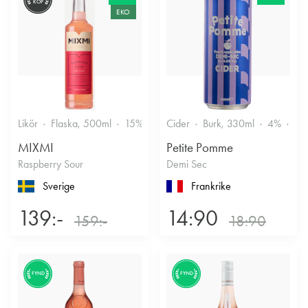
KÖP
EKO
Likör
Flaska, 500ml
15%
Annan likör
Cider
Burk, 330ml
4%
Tor
MIXMI
Petite Pomme
Raspberry Sour
Demi Sec
Sverige
Frankrike
139:-
14:90
159:-
18:90
FYND
FYND