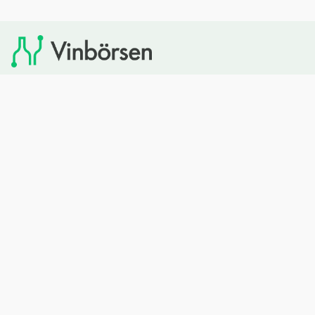
Vinbörsen tipsar om viner som du sedan kan köpa via
Systembolaget. Vinbörsen har ingen egen försäljning och
heller inget kommersiellt samarbete med Systembolaget.
Bläddra
Om oss
Rött vin
Om Vinbörsen
Vitt vin
Hur funkar det?
Mousserande
Redaktionen
Rosévin
Privacy policy