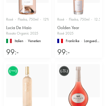
Rosé
Flaska, 750ml
12%
Fruktigt & Smakrikt
Rosé
Flaska, 750ml
12.5%
Lucia De Maio
Golden Year
Rosato Organic 2025
Rosé 2025
Italien
Venetien
Frankrike
Languedoc-Roussillon
99:-
99:-
BRA
FYND
KÖP