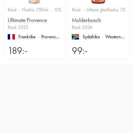
Rosé
Flaska, 750ml
13%
Friskt & Bärigt
Rosé
Lättare glasflaska, 750ml
Ultimate Provence
Mulderbosch
Rosé 2025
Rosé 2026
Frankrike
Provence
, Côtes de Provence
Sydafrika
Western Cape
189:-
99:-