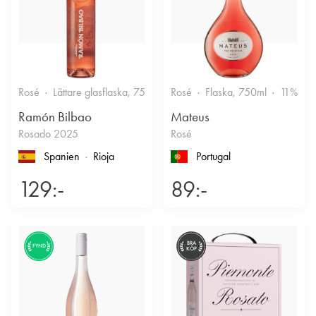
Rosé
Lättare glasflaska, 750ml
Rosé
12.5%
Flaska, 750ml
Fruktigt & Smakrikt
11%
F
Ramón Bilbao
Mateus
Rosado 2025
Rosé
Spanien
Rioja
Portugal
129:-
89:-
BRA
FYND
KÖP