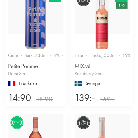
KÖP
EKO
Cider
Burk, 330ml
4%
Torr/halvtorr
Likör
Flaska, 500ml
15%
Petite Pomme
MIXMI
Demi Sec
Raspberry Sour
Frankrike
Sverige
14:90
139:-
18:90
159:-
BRA
FYND
KÖP