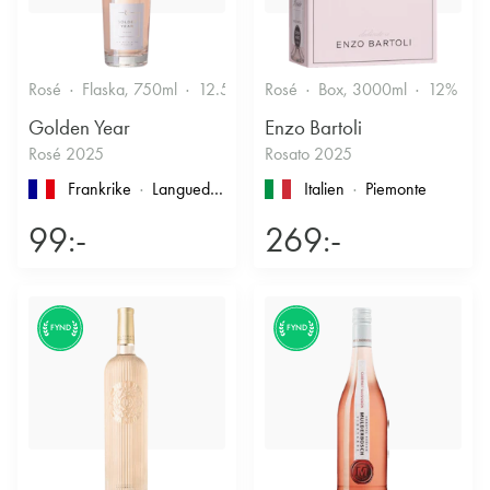
Rosé
Flaska, 750ml
12.5%
Friskt & Bärigt
Rosé
Box, 3000ml
12%
F
Golden Year
Enzo Bartoli
Rosé 2025
Rosato 2025
Frankrike
Languedoc-Roussillon
, Pays d'Oc
Italien
Piemonte
99:-
269:-
FYND
FYND