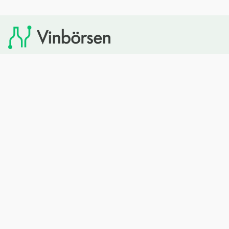
Vinbörsen tipsar om viner som du sedan kan köpa via
Systembolaget. Vinbörsen har ingen egen försäljning och
heller inget kommersiellt samarbete med Systembolaget.
Bläddra
Om oss
Rött vin
Om Vinbörsen
Vitt vin
Hur funkar det?
Mousserande
Redaktionen
Rosévin
Privacy policy