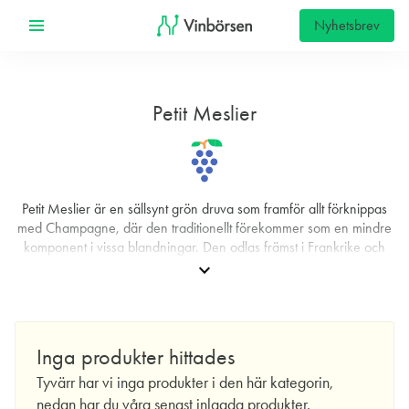
Nyhetsbrev
Petit Meslier
Petit Meslier är en sällsynt grön druva som framför allt förknippas
med Champagne, där den traditionellt förekommer som en mindre
komponent i vissa blandningar. Den odlas främst i Frankrike och
den totala arealen är mycket liten – omkring 20 hektar – vilket gör
expand_more
den till en av regionens verkliga rariteter. Odlare uppskattar druvan
för dess anmärkningsvärda förmåga att bevara en livlig syra även
under varmare växtsäsonger, något som gör den särskilt intressant
i ett klimat som blir allt varmare. I glaset bidrar Petit Meslier med
Inga produkter hittades
friskhet, precision och en stram struktur som kan ge vinerna god
Tyvärr har vi inga produkter i den här kategorin,
hållbarhet.
nedan har du våra senast inlagda produkter.