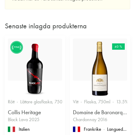
Genetiskt har druvan ett tydligt ursprung: DNA-studier visar att Petit
Meslier (ibland kallad Meslier Petit) är en korsning mellan Gouais
blanc och Savagnin. Det placerar den i den så kallade Traminer-
familjen av druvor, där även Savagnin och Gewürztraminer ingår.
Senaste inlagda produkterna
Kombinationen av Gouais blancs robusta, historiskt spridda arv och
Savagnins mer aromatiska profil kan bidra till förklaringen bakom
Petit Mesliers karaktäristiska syra och diskreta aromatik. Det är
också värt att notera att namnet Meslier förekommer på andra,
40 %
FYND
orelaterade sorter, vilket ibland orsakat förväxling i äldre källor.
Som blandningsdruva i Champagne används Petit Meslier i små
proportioner för att accentuera friskhet och ge ryggrad åt viner där
de större sorterna – Chardonnay, Pinot Noir och Meunier – står
för huvuddelen. När druvan vinifieras på egen hand, något som
sker i ytterst begränsad skala, kan vinet uppvisa rena toner av
äpple, ofta åt det gröna hållet, tillsammans med en sval, örtig nyans
och en tydlig citruskänsla. Stilistiskt handlar det sällan om bred
Rött
Lättare glasflaska, 750ml
13.5%
Vitt
Flaska, 750ml
13.5%
aromatik utan snarare om ett fokuserat uttryck där syran står i
Collis Heritage
Domaine de Baronarques
centrum, vilket gör druvan särskilt intressant för odlare som vill
Black Lava 2025
Chardonnay 2016
utforska historiska eller lokala profiler i både mousserande och stilla
tappningar.
Italien
Frankrike
Languedoc-Roussillon