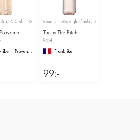
Smakrikt
aska, 750ml
13%
Friskt & Bärigt
Rosé
Lättare glasflaska, 750ml
11.5%
Frisk
 Provence
This is The Bitch
5
Rosé
krike
Provence
, Côtes de Provence
Frankrike
99:-