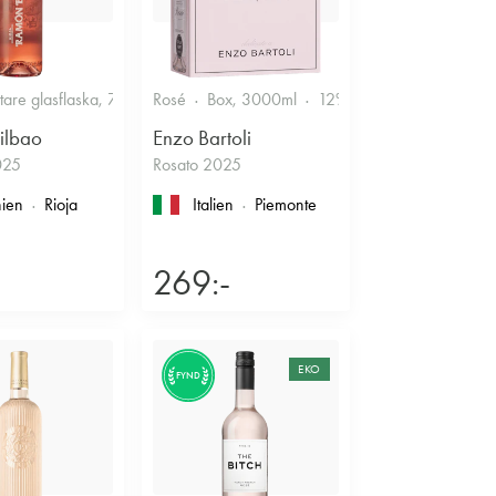
r
ttare glasflaska, 750ml
Rosé
12.5%
Box, 3000ml
Fruktigt & Smakrikt
12%
Friskt & Bärigt
ilbao
Enzo Bartoli
025
Rosato 2025
ien
Rioja
Italien
Piemonte
269:-
EKO
FYND