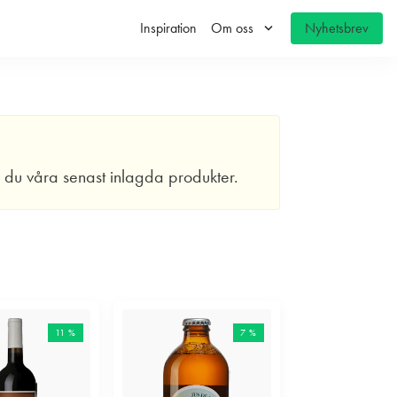
keyboard_arrow_down
Inspiration
Om oss
Nyhetsbrev
r du våra senast inlagda produkter.
11 %
7 %