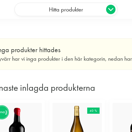
Hitta produkter
nga produkter hittades
yvärr har vi inga produkter i den här kategorin, nedan ha
naste inlagda produkterna
40 %
FYND