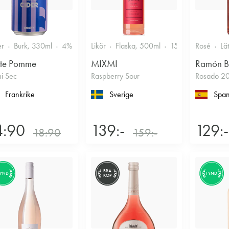
er
Burk, 330ml
4%
Torr/halvtorr
Likör
Flaska, 500ml
15%
Annan likö
Rosé
Lä
ite Pomme
MIXMI
Ramón B
i Sec
Raspberry Sour
Rosado 2
Frankrike
Sverige
Span
4:90
139:-
129:-
18:90
159:-
BRA
FYND
FYND
KÖP