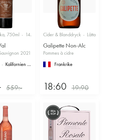
ska, 750ml
14.5%
Cider & Blanddryck
Lättare glasflaska, 330ml
Val
Galipette Non-Alc
Sauvignon 2021
Pommes à cidre
imoux
Kalifornien
, North Coast
, Napa County
Frankrike
, Napa Valley
-
18:60
559:-
19:90
BRA
KÖP