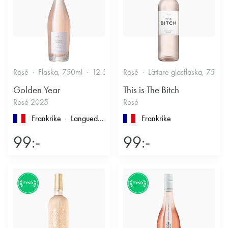
Rosé
Flaska, 750ml
12.5%
Friskt & Bärigt
Rosé
Lättare glasflaska, 750ml
Golden Year
This is The Bitch
Rosé 2025
Rosé
Frankrike
Languedoc-Roussillon
, Pays d'Oc
Frankrike
99:-
99:-
FYND
FYND