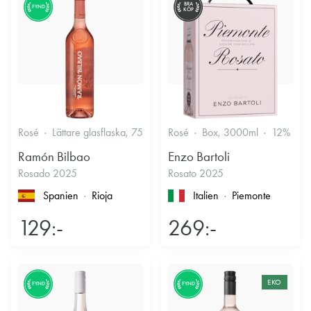
BRA
FYND
KÖP
Rosé
Lättare glasflaska, 750ml
Rosé
12.5%
Box, 3000ml
Fruktigt & Smakrikt
12%
F
Ramón Bilbao
Enzo Bartoli
Rosado 2025
Rosato 2025
Spanien
Rioja
Italien
Piemonte
129:-
269:-
EKO
FYND
FYND