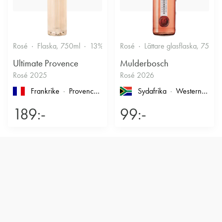
Rosé
Flaska, 750ml
13%
Friskt & Bärigt
Rosé
Lättare glasflaska, 750ml
Ultimate Provence
Mulderbosch
Rosé 2025
Rosé 2026
Frankrike
Provence
, Côtes de Provence
Sydafrika
Western Cape
189:-
99:-