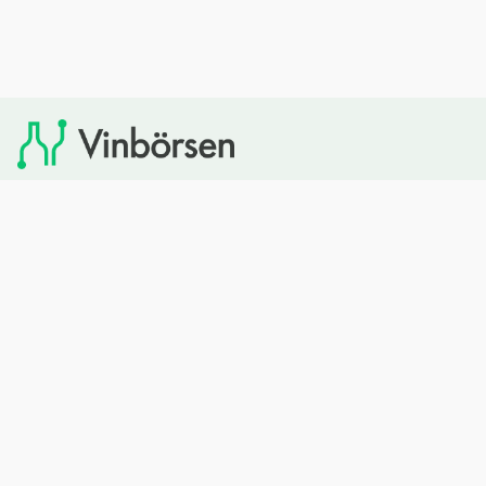
Vinbörsen tipsar om viner som du sedan kan köpa via
Systembolaget. Vinbörsen har ingen egen försäljning och
heller inget kommersiellt samarbete med Systembolaget.
Bläddra
Om oss
Rött vin
Om Vinbörsen
Vitt vin
Hur funkar det?
Mousserande
Redaktionen