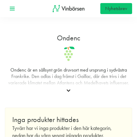
Nyhetsbrev
Ondenc
Ondenc är en sällsynt grön druvsort med ursprung i sydvästra
Frankrike. Den odlas i dag främst i Gaillac, där den trivs i det
varierade klimatet mellan Atlantens och Medelhavets influenser.
Druvan är mest känd för sin tydligt höga syrahalt, vilket ger viner
expand_more
med precision, stramhet och god fräschör. Syraprofilen gör
Ondenc användbar i flera stilar: från rena, torra stilla viner till
mousserande viner och även söta cuvéer när druvorna skördas
sent. I glaset uppvisar vinerna ofta toner av citron, grönt äpple och
Inga produkter hittades
päron, kompletterade av vita blommor och subtila örtnyanser.
Tyvärr har vi inga produkter i den här kategorin,
I Gaillac förekommer Ondenc både som ensam druva och i
nedan har du våra senast inlagda produkter.