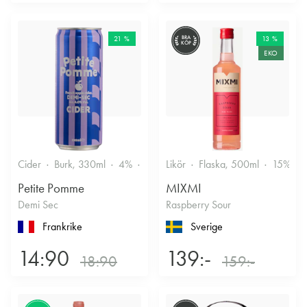
21 %
BRA
13 %
KÖP
EKO
Cider
Burk, 330ml
4%
Torr/halvtorr
Likör
Flaska, 500ml
15%
Petite Pomme
MIXMI
Demi Sec
Raspberry Sour
Frankrike
Sverige
14:90
139:-
18:90
159:-