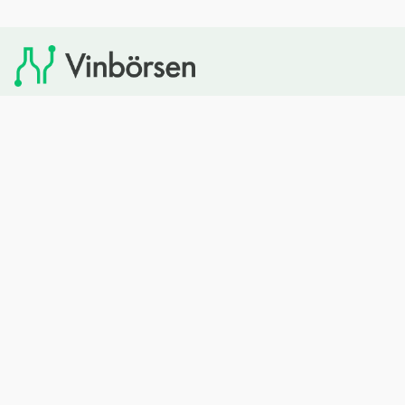
Vinbörsen tipsar om viner som du sedan kan köpa via
Systembolaget. Vinbörsen har ingen egen försäljning och
heller inget kommersiellt samarbete med Systembolaget.
Bläddra
Om oss
Rött vin
Om Vinbörsen
Vitt vin
Hur funkar det?
Mousserande
Redaktionen
Rosévin
Privacy policy