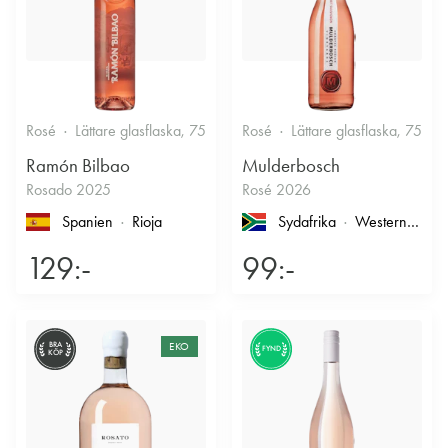
Rosé
Lättare glasflaska, 750ml
Rosé
12.5%
Lättare glasflaska, 750ml
Fruktigt & Smakrikt
Ramón Bilbao
Mulderbosch
Rosado 2025
Rosé 2026
Spanien
Rioja
Sydafrika
Western Cape
129:-
99:-
BRA
EKO
FYND
KÖP