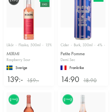
KÖP
EKO
Likör
Flaska, 500ml
15%
Annan likör
Cider
Burk, 330ml
4%
Tor
MIXMI
Petite Pomme
Raspberry Sour
Demi Sec
Sverige
Frankrike
139:-
14:90
159:-
18:90
FYND
FYND