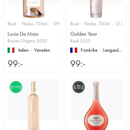
Rosé
Flaska, 750ml
12%
Fruktigt & Smakrikt
Rosé
Flaska, 750ml
12.5%
Lucia De Maio
Golden Year
Rosato Organic 2025
Rosé 2025
Italien
Venetien
Frankrike
Languedoc-Roussillon
99:-
99:-
BRA
FYND
KÖP