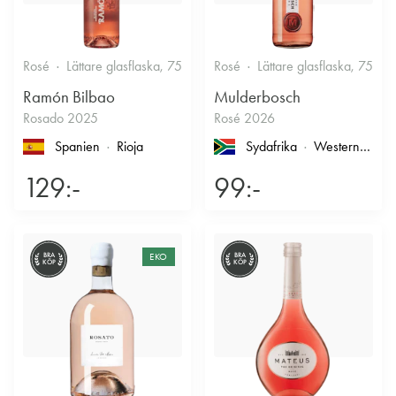
Rosé
Lättare glasflaska, 750ml
Rosé
12.5%
Lättare glasflaska, 750ml
Fruktigt & Smakrikt
Ramón Bilbao
Mulderbosch
Rosado 2025
Rosé 2026
Spanien
Rioja
Sydafrika
Western Cape
129:-
99:-
BRA
EKO
BRA
KÖP
KÖP