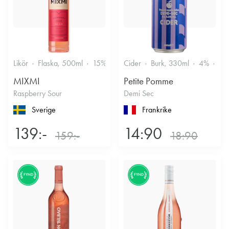
Likör
Flaska, 500ml
15%
Annan likör
Cider
Burk, 330ml
4%
Tor
MIXMI
Petite Pomme
Raspberry Sour
Demi Sec
Sverige
Frankrike
139:-
14:90
159:-
18:90
FYND
FYND