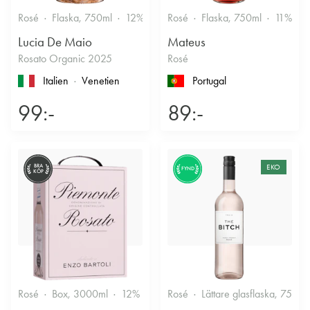
Rosé
Flaska, 750ml
12%
Fruktigt & Smakrikt
Rosé
Flaska, 750ml
11%
F
Lucia De Maio
Mateus
Rosato Organic 2025
Rosé
Italien
Venetien
Portugal
99:-
89:-
BRA
EKO
FYND
KÖP
Rosé
Box, 3000ml
12%
Friskt & Bärigt
Rosé
Lättare glasflaska, 750ml