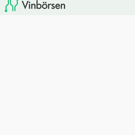
Vinbörsen tipsar om viner som du sedan kan köpa via
Systembolaget. Vinbörsen har ingen egen försäljning och
heller inget kommersiellt samarbete med Systembolaget.
Bläddra
Om oss
Rött vin
Om Vinbörsen
Vitt vin
Hur funkar det?
Mousserande
Redaktionen
Rosévin
Privacy policy
Sprit
Arkivet
Öl