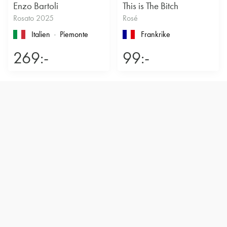
Enzo Bartoli
This is The Bitch
Rosato 2025
Rosé
Italien
Piemonte
Frankrike
269:-
99:-