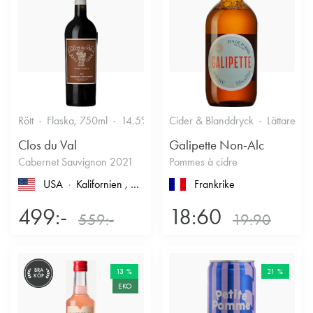
Rött
Flaska, 750ml
14.5%
Cider & Blanddryck
Lättare gl
Clos du Val
Galipette Non-Alc
Cabernet Sauvignon 2021
Pommes à cidre
USA
Kalifornien
, North Coast
, Napa County
Frankrike
, Napa Valley
499:-
18:60
559:-
19:90
BRA
13 %
21 %
KÖP
EKO