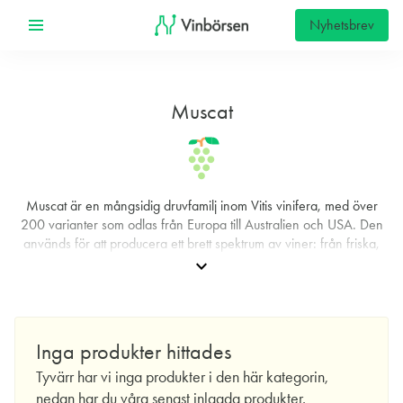
Nyhetsbrev
Muscat
Muscat är en mångsidig druvfamilj inom Vitis vinifera, med över
200 varianter som odlas från Europa till Australien och USA. Den
används för att producera ett brett spektrum av viner: från friska,
torra och aromatiska stilla viner till mousserande, halvtorra och söta
expand_more
dessertviner. Muscat anses ofta vara en av de äldsta
domestikerade druvfamiljerna i vinvärlden, och dess
igenkännbara, druviga doftprofil har gjort den populär både som
vin- och bordsdruva samt för russinproduktion. Gemensamt för
Inga produkter hittades
stilarna är den tydliga, blommiga aromatiken som ofta märks redan
Tyvärr har vi inga produkter i den här kategorin,
i glasets första doft.
nedan har du våra senast inlagda produkter.