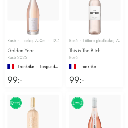
Rosé
Flaska, 750ml
12.5%
Friskt & Bärigt
Rosé
Lättare glasflaska, 750ml
Golden Year
This is The Bitch
Rosé 2025
Rosé
Frankrike
Languedoc-Roussillon
, Pays d'Oc
Frankrike
99:-
99:-
FYND
FYND