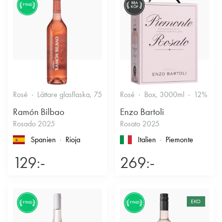
BRA
FYND
KÖP
Rosé
Lättare glasflaska, 750ml
Rosé
12.5%
Box, 3000ml
Fruktigt & Smakrikt
12%
F
Ramón Bilbao
Enzo Bartoli
Rosado 2025
Rosato 2025
Spanien
Rioja
Italien
Piemonte
129:-
269:-
EKO
FYND
FYND