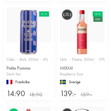
21 %
BRA
13 %
KÖP
EKO
Cider
Burk, 330ml
4%
Torr/halvtorr
Likör
Flaska, 500ml
15%
Petite Pomme
MIXMI
Demi Sec
Raspberry Sour
Frankrike
Sverige
14:90
139:-
18:90
159:-