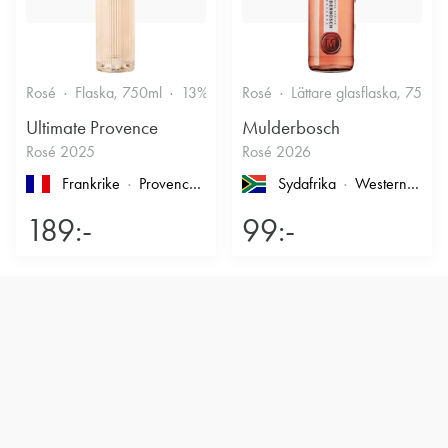
Rosé
Flaska, 750ml
13%
Friskt & Bärigt
Rosé
Lättare glasflaska, 750ml
Ultimate Provence
Mulderbosch
Rosé 2025
Rosé 2026
Frankrike
Provence
, Côtes de Provence
Sydafrika
Western Cape
189:-
99:-