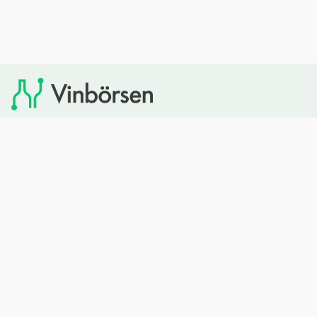
Vinbörsen tipsar om viner som du sedan kan köpa via
Systembolaget. Vinbörsen har ingen egen försäljning och
heller inget kommersiellt samarbete med Systembolaget.
Bläddra
Om oss
Rött vin
Om Vinbörsen
Vitt vin
Hur funkar det?
Mousserande
Redaktionen