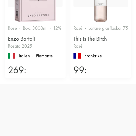
Rosé
Box, 3000ml
12%
Friskt & Bärigt
Rosé
Lättare glasflaska, 750ml
Enzo Bartoli
This is The Bitch
Rosato 2025
Rosé
Italien
Piemonte
Frankrike
269:-
99:-