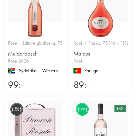
Rosé
Lättare glasflaska, 750ml
Rosé
12.5%
Flaska, 750ml
Fruktigt & Smakrikt
11%
F
Mulderbosch
Mateus
Rosé 2026
Rosé
Sydafrika
Western Cape
, Coastal Region
Portugal
99:-
89:-
BRA
EKO
FYND
KÖP