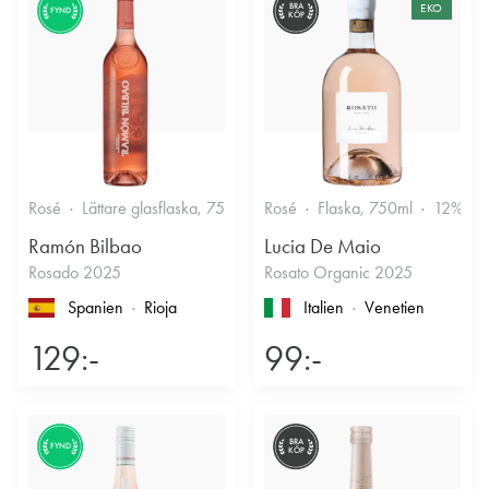
BRA
EKO
FYND
KÖP
Rosé
Lättare glasflaska, 750ml
Rosé
12.5%
Flaska, 750ml
Fruktigt & Smakrikt
12%
Ramón Bilbao
Lucia De Maio
Rosado 2025
Rosato Organic 2025
Spanien
Rioja
Italien
Venetien
129:-
99:-
BRA
FYND
KÖP