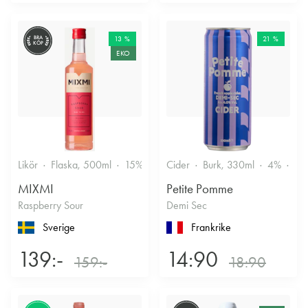
BRA
13 %
21 %
KÖP
EKO
Likör
Flaska, 500ml
15%
Annan likör
Cider
Burk, 330ml
4%
Tor
MIXMI
Petite Pomme
Raspberry Sour
Demi Sec
Sverige
Frankrike
139:-
14:90
159:-
18:90