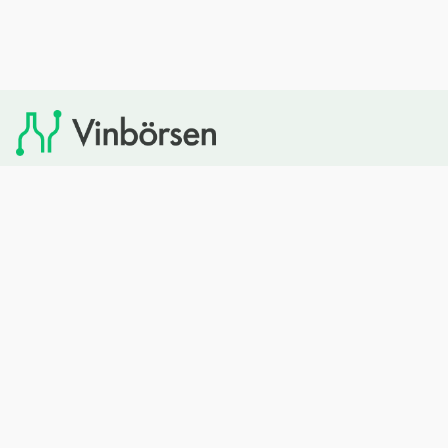
Vinbörsen tipsar om viner som du sedan kan köpa via
Systembolaget. Vinbörsen har ingen egen försäljning och
heller inget kommersiellt samarbete med Systembolaget.
Bläddra
Om oss
Rött vin
Om Vinbörsen
Vitt vin
Hur funkar det?
Mousserande
Redaktionen