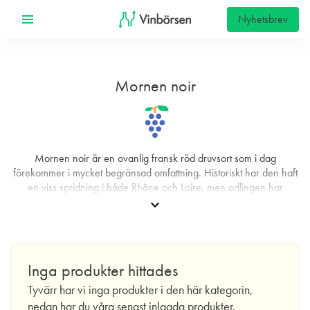
Nyhetsbrev
Mornen noir
Mornen noir är en ovanlig fransk röd druvsort som i dag
förekommer i mycket begränsad omfattning. Historiskt har den haft
en viss spridning i både Rhône och Loire, men odlingen har
successivt krympt och är numera i praktiken koncentrerad till små
expand_more
fickor, främst i området runt Chavanay i Rhône-dalen. Det gör
druvan till en del av Frankrikes ampelografiska kulturarv snarare än
en aktör i den breda, kommersiella vinproduktionen.
Inga produkter hittades
Forskning med DNA-teknik har pekat på en möjlig genetisk
koppling mellan Mornen noir och Chasselas. Exakt hur relationen
Tyvärr har vi inga produkter i den här kategorin,
ser ut – om det rör sig om ett släktskap på nära håll eller en mer
nedan har du våra senast inlagda produkter.