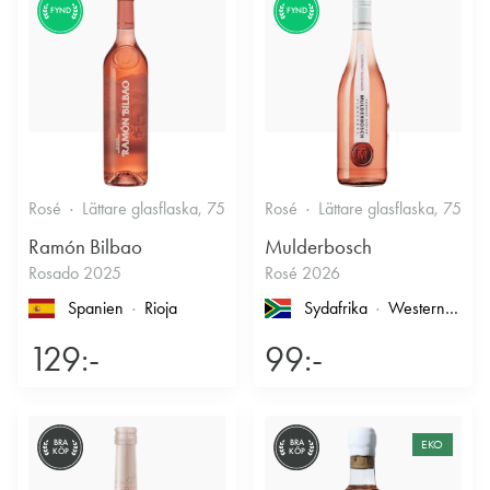
FYND
FYND
Rosé
Lättare glasflaska, 750ml
Rosé
12.5%
Lättare glasflaska, 750ml
Fruktigt & Smakrikt
Ramón Bilbao
Mulderbosch
Rosado 2025
Rosé 2026
Spanien
Rioja
Sydafrika
Western Cape
129:-
99:-
BRA
BRA
EKO
KÖP
KÖP