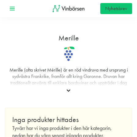
Nyhetsbrev
Merille
Merille (ofta skrivet Mérille) är en röd vindruva med ursprung i
sydvästra Frankrike, framför allt kring Garonne. Druvan har
traditionellt använts till enklare bordsviner och uppträder i dag
främst som en mindre komponent i blandningar snarare än som
expand_more
solist. I Bergerac kallas den lokalt ibland ”Périgord”, vilket speglar
dess regionala förankring.
Ampelografiskt räknas Mérille till den sydvästfranska cotoïdes-
Inga produkter hittades
familjen och den anses härstamma från Tarn-et-Garonne. Efter
vinluskatastrofen återplanterades den flitigt från Dordogne
Tyvärr har vi inga produkter i den här kategorin,
(Bergerac) till Tarn tack vare jämn avkastning, men tappade mark
nedan har du våra senast inlagda produkter.