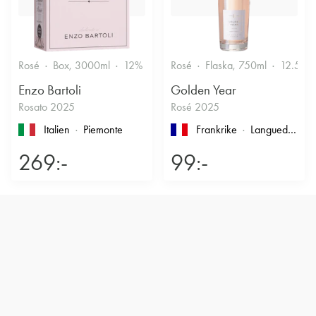
Rosé
Box, 3000ml
12%
Friskt & Bärigt
Rosé
Flaska, 750ml
12.5%
Enzo Bartoli
Golden Year
Rosato 2025
Rosé 2025
Italien
Piemonte
Frankrike
Languedoc-Roussillon
269:-
99:-