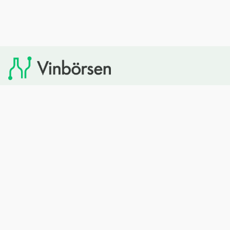
Vinbörsen tipsar om viner som du sedan kan köpa via
Systembolaget. Vinbörsen har ingen egen försäljning och
heller inget kommersiellt samarbete med Systembolaget.
Bläddra
Om oss
Rött vin
Om Vinbörsen
Vitt vin
Hur funkar det?
Mousserande
Redaktionen