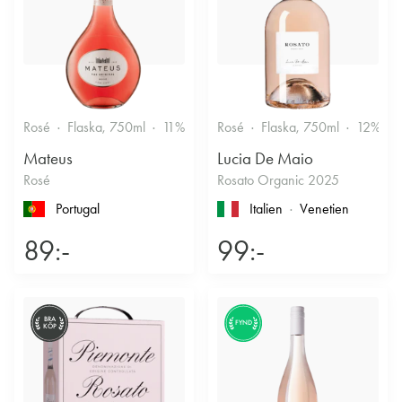
Rosé
Flaska, 750ml
11%
Fruktigt & Smakrikt
Rosé
Flaska, 750ml
12%
Mateus
Lucia De Maio
Rosé
Rosato Organic 2025
Portugal
Italien
Venetien
89:-
99:-
BRA
FYND
KÖP