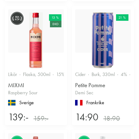
BRA
13 %
21 %
KÖP
EKO
Likör
Flaska, 500ml
15%
Annan likör
Cider
Burk, 330ml
4%
Tor
MIXMI
Petite Pomme
Raspberry Sour
Demi Sec
Sverige
Frankrike
139:-
14:90
159:-
18:90