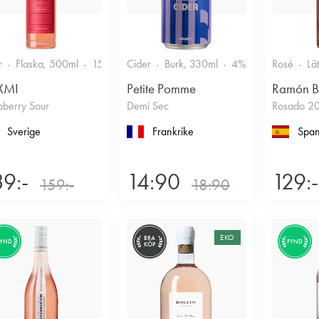
r
Flaska, 500ml
15%
Annan likör
Cider
Burk, 330ml
4%
Torr/halvtorr
Rosé
Lä
XMI
Petite Pomme
Ramón B
pberry Sour
Demi Sec
Rosado 2
Sverige
Frankrike
Span
39:-
14:90
129:-
159:-
18:90
EKO
BRA
FYND
FYND
KÖP