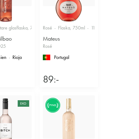
ttare glasflaska, 750ml
Rosé
12.5%
Flaska, 750ml
Fruktigt & Smakrikt
11%
Fruktigt & Smakrik
ilbao
Mateus
025
Rosé
ien
Rioja
Portugal
89:-
EKO
FYND