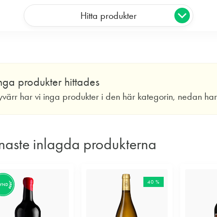
Hitta produkter
nga produkter hittades
yvärr har vi inga produkter i den här kategorin, nedan ha
naste inlagda produkterna
40 %
FYND