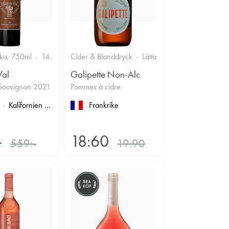
ska, 750ml
14.5%
Cider & Blanddryck
Lättare glasflaska, 330ml
Val
Galipette Non-Alc
Sauvignon 2021
Pommes à cidre
imoux
Kalifornien
, North Coast
, Napa County
Frankrike
, Napa Valley
-
18:60
559:-
19:90
BRA
KÖP