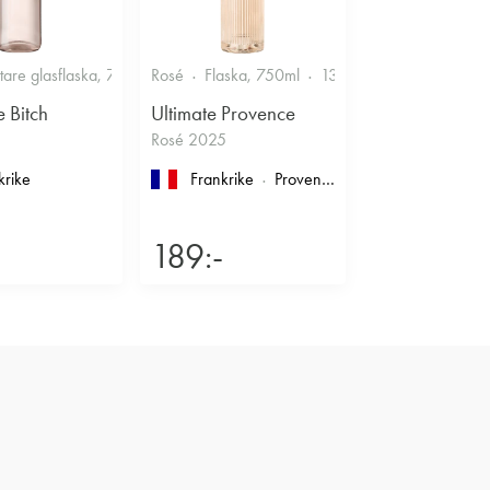
Smakrikt
ttare glasflaska, 750ml
Rosé
11.5%
Flaska, 750ml
Friskt & Bärigt
13%
Friskt & Bärigt
e Bitch
Ultimate Provence
Rosé 2025
krike
Frankrike
Provence
, Côtes de Provence
189:-