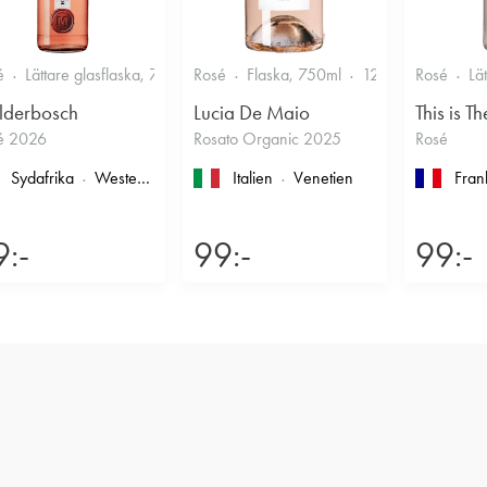
é
Lättare glasflaska, 750ml
Rosé
12.5%
Flaska, 750ml
Fruktigt & Smakrikt
12%
Fruktigt & 
Rosé
Lä
lderbosch
Lucia De Maio
This is Th
é 2026
Rosato Organic 2025
Rosé
Sydafrika
Western Cape
, Coastal Region
Italien
Venetien
Fran
9:-
99:-
99:-