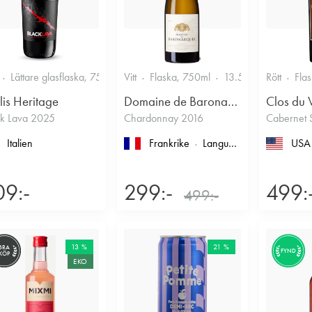
Lättare glasflaska, 750ml
Vitt
13.5%
Flaska, 750ml
13.5%
Rött
Fla
lis Heritage
Domaine de Baronarques
Clos du 
ck Lava 2025
Chardonnay 2016
Cabernet 
Italien
Frankrike
Languedoc-Roussillon
USA
, L
09:-
299:-
499:
499:-
13 %
21 %
BRA
FYND
KÖP
EKO