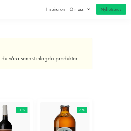
keyboard_arrow_down
Inspiration
Om oss
Nyhetsbrev
r du våra senast inlagda produkter.
11 %
7 %