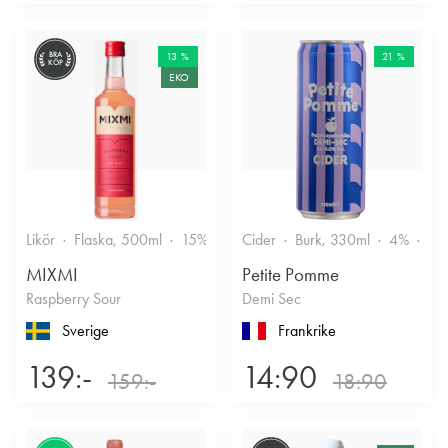
BRA
13 %
21 %
KÖP
EKO
Likör
Flaska, 500ml
15%
Annan likör
Cider
Burk, 330ml
4%
Tor
MIXMI
Petite Pomme
Raspberry Sour
Demi Sec
Sverige
Frankrike
139:-
14:90
159:-
18:90