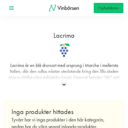
Nyhetsbrev
Lacrima
Lacrima är en blå druvsort med ursprung i Marche i mellersta
Italien, där den odlas nästan uteslutande kring den lilla staden
Morro d’Alba nära Adriatiska havet. Namnet betyder ”tår” och
kopplas ofta till druvans tunna skal som ibland släpper droppar av
expand_more
must, en egenskap som bidragit till dess särprägel. Odlingsområdet
är begränsat och druvan återfinns framför allt inom appellationen
DOC Lacrima di Morro d’Alba, vilket gör den till en tydligt lokal
specialitet snarare än en internationellt spridd sort.
Inga produkter hittades
Druvan kännetecknas av låg tanninhalt, vilket gör vinerna
Tyvärr har vi inga produkter i den här kategorin,
tillgängliga redan i ung ålder. Den tunna skalstrukturen innebär
nedan har du våra senast inlagda produkter.