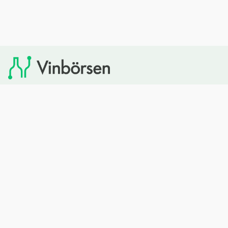
Vinbörsen tipsar om viner som du sedan kan köpa via
Systembolaget. Vinbörsen har ingen egen försäljning och
heller inget kommersiellt samarbete med Systembolaget.
Bläddra
Om oss
Rött vin
Om Vinbörsen
Vitt vin
Hur funkar det?
Mousserande
Redaktionen