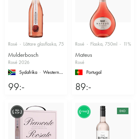
Rosé
Lättare glasflaska, 750ml
Rosé
12.5%
Flaska, 750ml
Fruktigt & Smakrikt
11%
F
Mulderbosch
Mateus
Rosé 2026
Rosé
Sydafrika
Western Cape
, Coastal Region
Portugal
99:-
89:-
BRA
EKO
FYND
KÖP