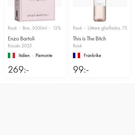
Rosé
Box, 3000ml
12%
Friskt & Bärigt
Rosé
Lättare glasflaska, 750ml
Enzo Bartoli
This is The Bitch
Rosato 2025
Rosé
Italien
Piemonte
Frankrike
269:-
99:-