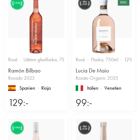
BRA
EKO
FYND
KÖP
Rosé
Lättare glasflaska, 750ml
Rosé
12.5%
Flaska, 750ml
Fruktigt & Smakrikt
12%
Ramón Bilbao
Lucia De Maio
Rosado 2025
Rosato Organic 2025
Spanien
Rioja
Italien
Venetien
129:-
99:-
BRA
FYND
KÖP