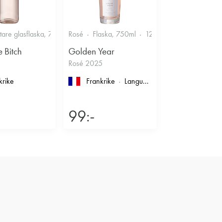
Smakrikt
ttare glasflaska, 750ml
Rosé
11.5%
Flaska, 750ml
Friskt & Bärigt
12.5%
Friskt & Bärigt
e Bitch
Golden Year
Rosé 2025
krike
Frankrike
Languedoc-Roussillon
, Pays d'
99:-