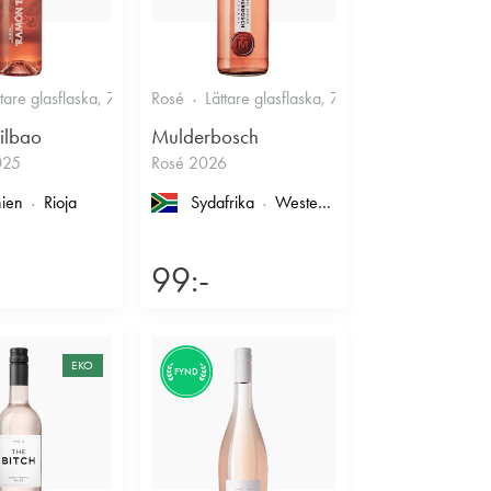
ttare glasflaska, 750ml
Rosé
12.5%
Lättare glasflaska, 750ml
Fruktigt & Smakrikt
12.5%
Fruk
ilbao
Mulderbosch
025
Rosé 2026
ien
Rioja
Sydafrika
Western Cape
, Coastal Region
99:-
EKO
FYND