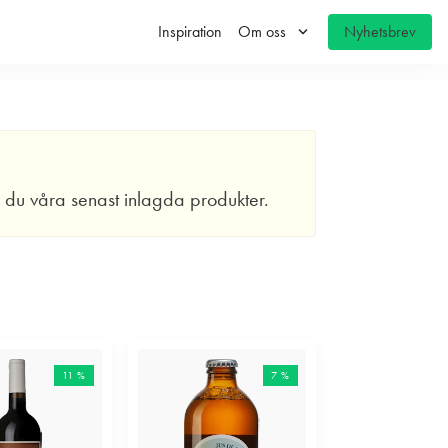
keyboard_arrow_down
Inspiration
Om oss
Nyhetsbrev
r du våra senast inlagda produkter.
11 %
7 %