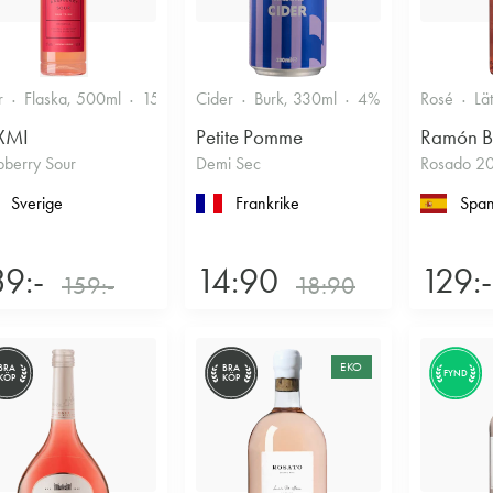
r
Flaska, 500ml
15%
Annan likör
Cider
Burk, 330ml
4%
Torr/halvtorr
Rosé
Lä
XMI
Petite Pomme
Ramón B
pberry Sour
Demi Sec
Rosado 2
Sverige
Frankrike
Span
39:-
14:90
129:-
159:-
18:90
EKO
BRA
BRA
FYND
KÖP
KÖP