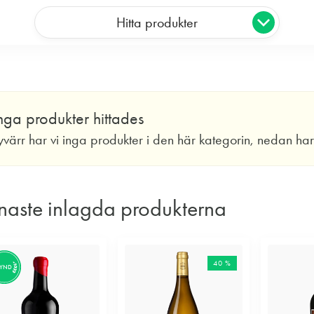
Hitta produkter
nga produkter hittades
yvärr har vi inga produkter i den här kategorin, nedan ha
naste inlagda produkterna
40 %
FYND