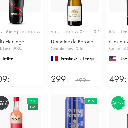
Lättare glasflaska, 750ml
Vitt
13.5%
Flaska, 750ml
13.5%
Rött
Fla
lis Heritage
Domaine de Baronarques
Clos du 
ck Lava 2025
Chardonnay 2016
Cabernet 
Italien
Frankrike
Languedoc-Roussillon
USA
, L
09:-
299:-
499:
499:-
13 %
21 %
BRA
FYND
KÖP
EKO