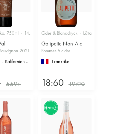
ska, 750ml
14.5%
Cider & Blanddryck
Lättare glasflaska, 330ml
Val
Galipette Non-Alc
Sauvignon 2021
Pommes à cidre
imoux
Kalifornien
, North Coast
, Napa County
Frankrike
, Napa Valley
-
18:60
559:-
19:90
FYND