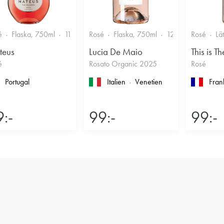
é
Flaska, 750ml
11%
Fruktigt & Smakrikt
Rosé
Flaska, 750ml
12%
Fruktigt & 
Rosé
Lä
teus
Lucia De Maio
This is Th
é
Rosato Organic 2025
Rosé
Portugal
Italien
Venetien
Fran
:-
99:-
99:-