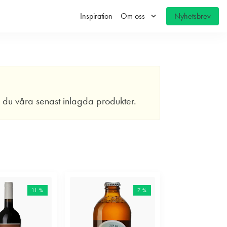
keyboard_arrow_down
Inspiration
Om oss
Nyhetsbrev
r du våra senast inlagda produkter.
11 %
7 %