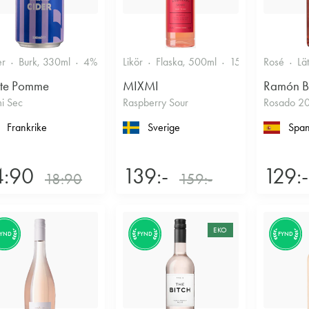
er
Burk, 330ml
4%
Torr/halvtorr
Likör
Flaska, 500ml
15%
Annan likö
Rosé
Lä
ite Pomme
MIXMI
Ramón B
i Sec
Raspberry Sour
Rosado 2
Frankrike
Sverige
Span
4:90
139:-
129:-
18:90
159:-
EKO
FYND
FYND
FYND