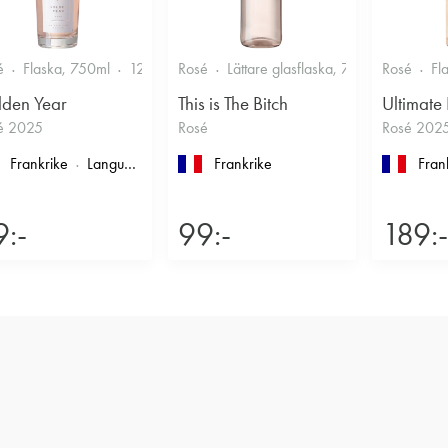
é
Flaska, 750ml
12.5%
Rosé
Friskt & Bärigt
Lättare glasflaska, 750ml
Rosé
11.5%
Fl
den Year
This is The Bitch
Ultimate
é 2025
Rosé
Rosé 202
Frankrike
Languedoc-Roussillon
Frankrike
, Pays d'Oc
Fran
9:-
99:-
189:-