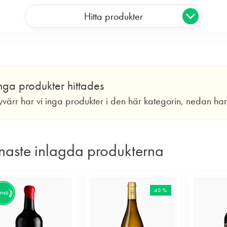
Hitta produkter
nga produkter hittades
yvärr har vi inga produkter i den här kategorin, nedan ha
naste inlagda produkterna
40 %
FYND