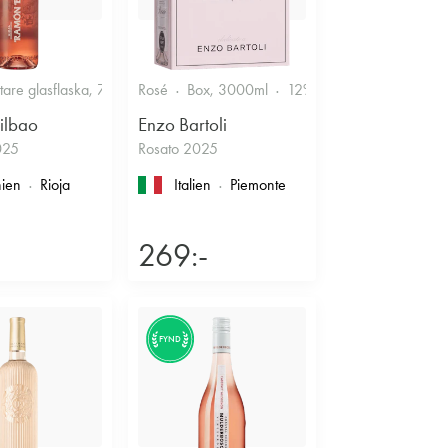
r
ttare glasflaska, 750ml
Rosé
12.5%
Box, 3000ml
Fruktigt & Smakrikt
12%
Friskt & Bärigt
ilbao
Enzo Bartoli
025
Rosato 2025
ien
Rioja
Italien
Piemonte
269:-
FYND