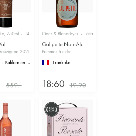
ska, 750ml
14.5%
Cider & Blanddryck
Lättare glasflaska, 330ml
Val
Galipette Non-Alc
Sauvignon 2021
Pommes à cidre
imoux
Kalifornien
, North Coast
, Napa County
Frankrike
, Napa Valley
-
18:60
559:-
19:90
BRA
KÖP