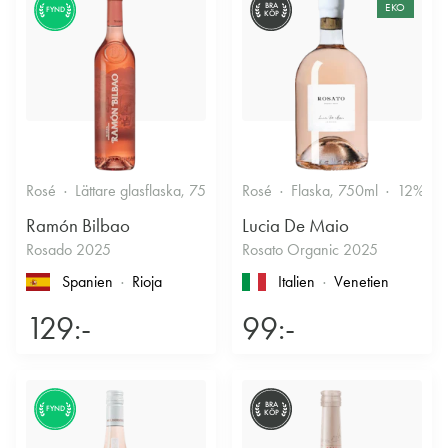
BRA
EKO
FYND
KÖP
Rosé
Lättare glasflaska, 750ml
Rosé
12.5%
Flaska, 750ml
Fruktigt & Smakrikt
12%
Ramón Bilbao
Lucia De Maio
Rosado 2025
Rosato Organic 2025
Spanien
Rioja
Italien
Venetien
129:-
99:-
BRA
FYND
KÖP