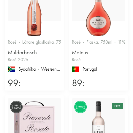
Rosé
Lättare glasflaska, 750ml
Rosé
12.5%
Flaska, 750ml
Fruktigt & Smakrikt
11%
F
Mulderbosch
Mateus
Rosé 2026
Rosé
Sydafrika
Western Cape
, Coastal Region
Portugal
99:-
89:-
BRA
EKO
FYND
KÖP