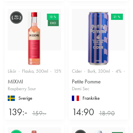
BRA
13 %
21 %
KÖP
EKO
Likör
Flaska, 500ml
15%
Annan likör
Cider
Burk, 330ml
4%
Tor
MIXMI
Petite Pomme
Raspberry Sour
Demi Sec
Sverige
Frankrike
139:-
14:90
159:-
18:90