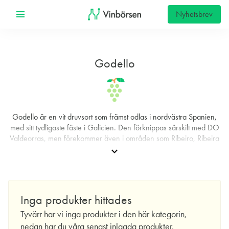
Nyhetsbrev
Godello
Godello är en vit druvsort som främst odlas i nordvästra Spanien,
med sitt tydligaste fäste i Galicien. Den förknippas särskilt med DO
Valdeorras, men förekommer även i områden som Ribeiro, Ribeira
Sacra, Monterrei och i närliggande Bierzo. Druvan uppskattas för
expand_more
sin förmåga att ge viner av hög kvalitet med tydlig struktur, frisk syra
och en markant mineralprägel. På senare decennier har Godello
fått en renässans i Spanien, och anses i dag vara en av de mest
intressanta gröna druvorna för den som söker uttrycksfulla,
Inga produkter hittades
terroirdrivna vita viner.
Tyvärr har vi inga produkter i den här kategorin,
Ursprunget diskuteras fortfarande. En ofta återgiven uppgift spårar
nedan har du våra senast inlagda produkter.