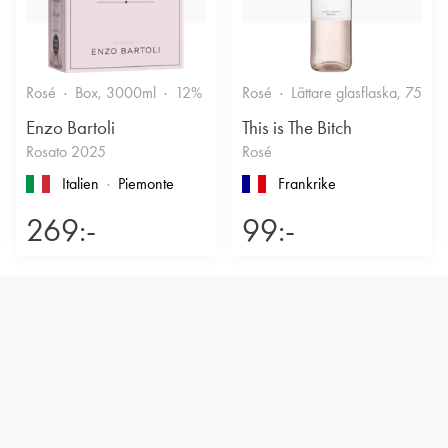
Rosé
Box, 3000ml
12%
Friskt & Bärigt
Rosé
Lättare glasflaska, 750ml
Enzo Bartoli
This is The Bitch
Rosato 2025
Rosé
Italien
Piemonte
Frankrike
269:-
99:-