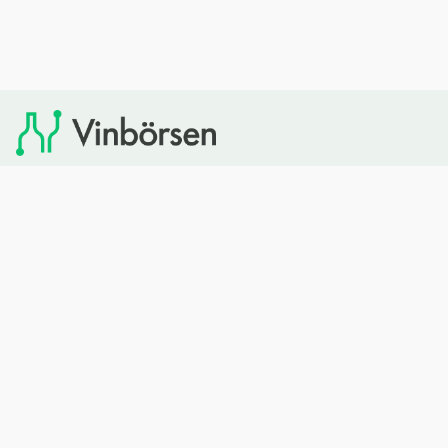
Vinbörsen tipsar om viner som du sedan kan köpa via
Systembolaget. Vinbörsen har ingen egen försäljning och
heller inget kommersiellt samarbete med Systembolaget.
Bläddra
Om oss
Rött vin
Om Vinbörsen
Vitt vin
Hur funkar det?
Mousserande
Redaktionen