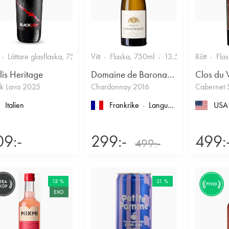
Lättare glasflaska, 750ml
Vitt
13.5%
Flaska, 750ml
13.5%
Rött
Fla
lis Heritage
Domaine de Baronarques
Clos du 
ck Lava 2025
Chardonnay 2016
Cabernet 
Italien
Frankrike
Languedoc-Roussillon
USA
, L
09:-
299:-
499:
499:-
13 %
21 %
BRA
FYND
KÖP
EKO