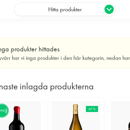
Hitta produkter
nga produkter hittades
yvärr har vi inga produkter i den här kategorin, nedan ha
naste inlagda produkterna
40 %
FYND