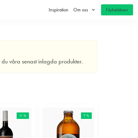
keyboard_arrow_down
Inspiration
Om oss
Nyhetsbrev
r du våra senast inlagda produkter.
11 %
7 %