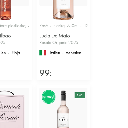
ttare glasflaska, 750ml
Rosé
12.5%
Flaska, 750ml
Fruktigt & Smakrikt
12%
Fruktigt & Smakrik
ilbao
Lucia De Maio
025
Rosato Organic 2025
ien
Rioja
Italien
Venetien
99:-
EKO
FYND