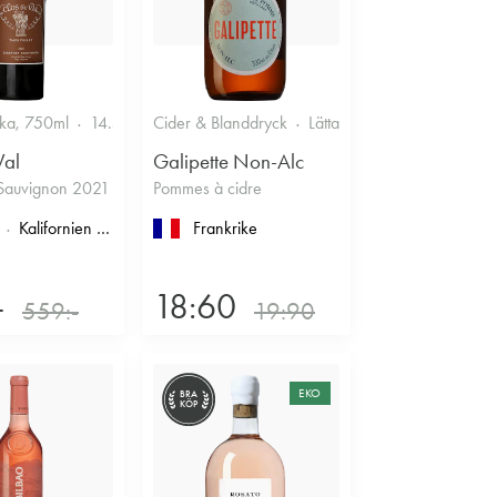
ska, 750ml
14.5%
Cider & Blanddryck
Lättare glasflaska, 330ml
Val
Galipette Non-Alc
Sauvignon 2021
Pommes à cidre
imoux
Kalifornien
, North Coast
, Napa County
Frankrike
, Napa Valley
-
18:60
559:-
19:90
EKO
BRA
KÖP