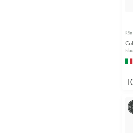
Rött
Col
Bla
1