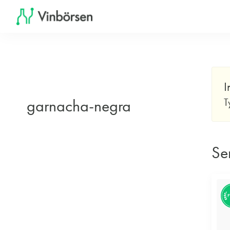
I
garnacha-negra
T
Se