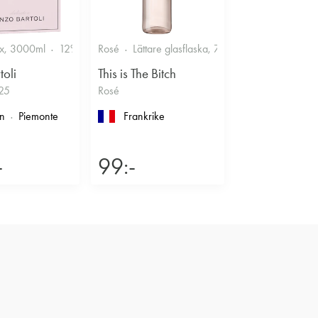
Smakrikt
x, 3000ml
12%
Friskt & Bärigt
Rosé
Lättare glasflaska, 750ml
11.5%
Frisk
toli
This is The Bitch
25
Rosé
en
Piemonte
Frankrike
-
99:-