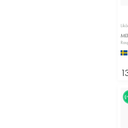
Likö
MI
Ras
1