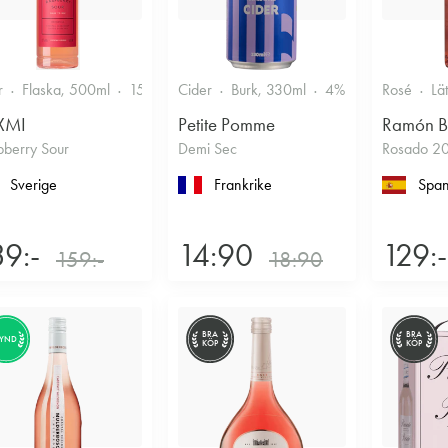
r
Flaska, 500ml
15%
Annan likör
Cider
Burk, 330ml
4%
Torr/halvtorr
Rosé
Lä
XMI
Petite Pomme
Ramón B
pberry Sour
Demi Sec
Rosado 2
Sverige
Frankrike
Span
39:-
14:90
129:-
159:-
18:90
BRA
BRA
FYND
KÖP
KÖP