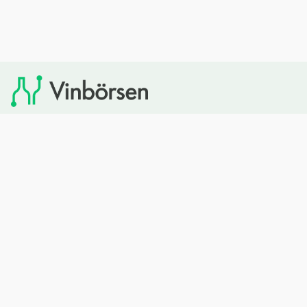
Vinbörsen tipsar om viner som du sedan kan köpa via
Systembolaget. Vinbörsen har ingen egen försäljning och
heller inget kommersiellt samarbete med Systembolaget.
Bläddra
Om oss
Rött vin
Om Vinbörsen
Vitt vin
Hur funkar det?
Mousserande
Redaktionen