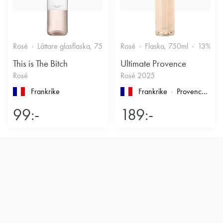
Rosé
Lättare glasflaska, 750ml
Rosé
11.5%
Flaska, 750ml
Friskt & Bärigt
13%
This is The Bitch
Ultimate Provence
Rosé
Rosé 2025
Frankrike
Frankrike
Provence
, Cô
99:-
189:-