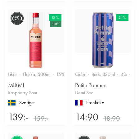
BRA
13 %
21 %
KÖP
EKO
Likör
Flaska, 500ml
15%
Annan likör
Cider
Burk, 330ml
4%
Tor
MIXMI
Petite Pomme
Raspberry Sour
Demi Sec
Sverige
Frankrike
139:-
14:90
159:-
18:90