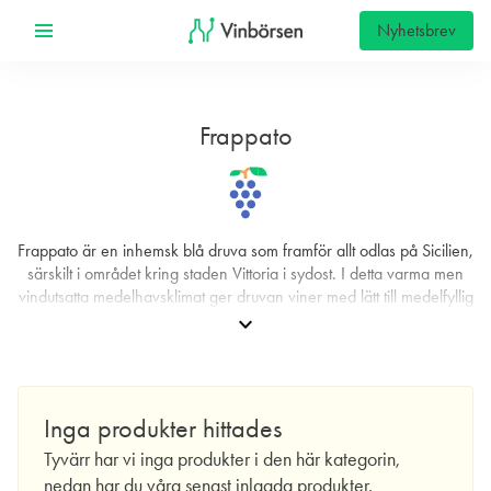
Nyhetsbrev
Frappato
Frappato är en inhemsk blå druva som framför allt odlas på Sicilien,
särskilt i området kring staden Vittoria i sydost. I detta varma men
vindutsatta medelhavsklimat ger druvan viner med lätt till medelfyllig
kropp och en tydlig, distinkt aromatik. Stilen kännetecknas oftare av
expand_more
elegans än av kraft, med fokus på fräschör och rödbärig frukt
snarare än markerade tanniner. Frappato förekommer under flera
synonymer, däribland Frappato Nero och Nerello di Catania, och
har blivit något av en nyckel till den mer finlemmade sidan av
Inga produkter hittades
sicilianskt rödvin.
Tyvärr har vi inga produkter i den här kategorin,
I vingården trivs Frappato på sandiga till sandigt-kalkrika jordar
nedan har du våra senast inlagda produkter.