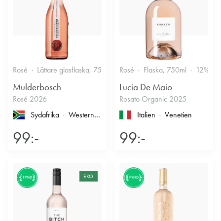
Rosé
Lättare glasflaska, 750ml
Rosé
12.5%
Flaska, 750ml
Fruktigt & Smakrikt
12%
Mulderbosch
Lucia De Maio
Rosé 2026
Rosato Organic 2025
Sydafrika
Western Cape
, Coastal Region
Italien
Venetien
99:-
99:-
EKO
FYND
FYND