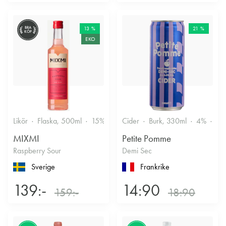
BRA
13 %
21 %
KÖP
EKO
Likör
Flaska, 500ml
15%
Annan likör
Cider
Burk, 330ml
4%
Tor
MIXMI
Petite Pomme
Raspberry Sour
Demi Sec
Sverige
Frankrike
139:-
14:90
159:-
18:90