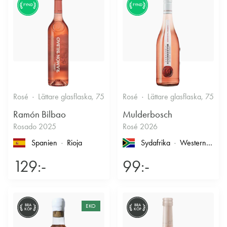
FYND
FYND
Rosé
Lättare glasflaska, 750ml
Rosé
12.5%
Lättare glasflaska, 750ml
Fruktigt & Smakrikt
Ramón Bilbao
Mulderbosch
Rosado 2025
Rosé 2026
Spanien
Rioja
Sydafrika
Western Cape
129:-
99:-
BRA
EKO
BRA
KÖP
KÖP