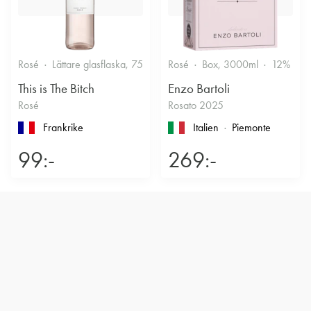
Rosé
Lättare glasflaska, 750ml
Rosé
11.5%
Box, 3000ml
Friskt & Bärigt
12%
F
This is The Bitch
Enzo Bartoli
Rosé
Rosato 2025
Frankrike
Italien
Piemonte
99:-
269:-