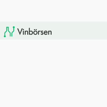
Vinbörsen tipsar om viner som du sedan kan köpa via
Systembolaget. Vinbörsen har ingen egen försäljning och
heller inget kommersiellt samarbete med Systembolaget.
Bläddra
Om oss
Rött vin
Om Vinbörsen
Vitt vin
Hur funkar det?
Mousserande
Redaktionen