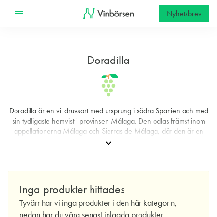
Nyhetsbrev
Doradilla
Doradilla är en vit druvsort med ursprung i södra Spanien och med
sin tydligaste hemvist i provinsen Málaga. Den odlas främst inom
appellationerna Málaga och Sierras de Málaga, där den är en
auktoriserad sort för vinframställning. Doradilla ses i dag som en
expand_more
lokal specialitet och har bibehållit sin identitet inom dessa
ursprungsbeteckningar. Samtidigt är det viktigt att skilja den från
namnlika druvor: Doradilla är en egen sort och ska inte förväxlas
med Doradillo.
Inga produkter hittades
Utbredningen är liten. Odlingen är i dag koncentrerad till norra
Tyvärr har vi inga produkter i den här kategorin,
delen av provinsen, särskilt kring Mollina, även om druvan
nedan har du våra senast inlagda produkter.