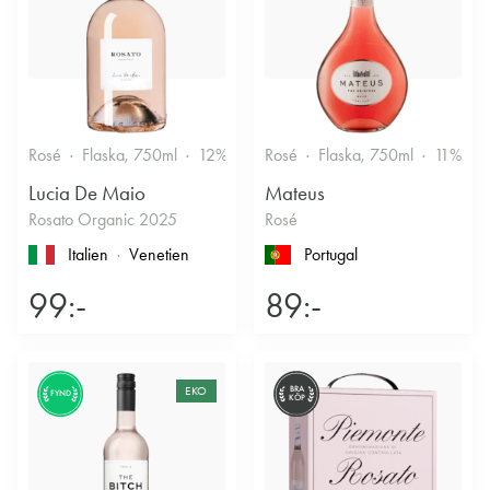
Rosé
Flaska, 750ml
12%
Fruktigt & Smakrikt
Rosé
Flaska, 750ml
11%
F
Lucia De Maio
Mateus
Rosato Organic 2025
Rosé
Italien
Venetien
Portugal
99:-
89:-
EKO
BRA
FYND
KÖP