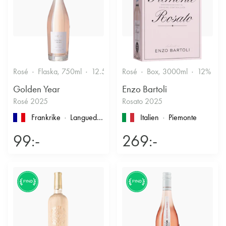
Rosé
Flaska, 750ml
12.5%
Friskt & Bärigt
Rosé
Box, 3000ml
12%
F
Golden Year
Enzo Bartoli
Rosé 2025
Rosato 2025
Frankrike
Languedoc-Roussillon
, Pays d'Oc
Italien
Piemonte
99:-
269:-
FYND
FYND