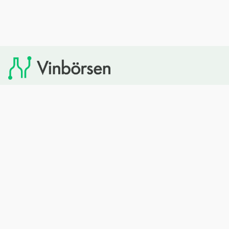
Vinbörsen tipsar om viner som du sedan kan köpa via
Systembolaget. Vinbörsen har ingen egen försäljning och
heller inget kommersiellt samarbete med Systembolaget.
Bläddra
Om oss
Rött vin
Om Vinbörsen
Vitt vin
Hur funkar det?
Mousserande
Redaktionen