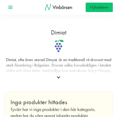
Nyhetsbrev
Dimiat
Dimiat, ofta även stavad Dimyat, är en traditionell vit druvsort med
stark förankring i Bulgarien. Druvan odlas huvudsakligen i landets
södra och östra delar, med tydliga koncentrationer kring Chirpan,
Preslav och Shumen. Där har den en lång historia i såväl
expand_more
vardagsnära bordsviner som i den bulgariska fruktbrandy som
kallas rakia. Dimiat är känd för sin höga avkastningspotential; om
den inte kontrolleras noggrant kan den ge mycket stora skördar,
något som påverkar koncentration och aromdjup. I modern odling
Inga produkter hittades
läggs därför stor vikt vid beskärning, grönskörd och
jordbruksmetoder som styr växtkraften för att uppnå bättre balans i
Tyvärr har vi inga produkter i den här kategorin,
frukten.
nedan har du våra senast inlagda produkter.