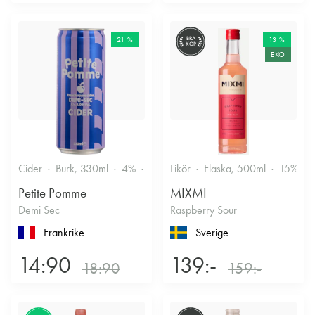
21 %
BRA
13 %
KÖP
EKO
Cider
Burk, 330ml
4%
Torr/halvtorr
Likör
Flaska, 500ml
15%
Petite Pomme
MIXMI
Demi Sec
Raspberry Sour
Frankrike
Sverige
14:90
139:-
18:90
159:-