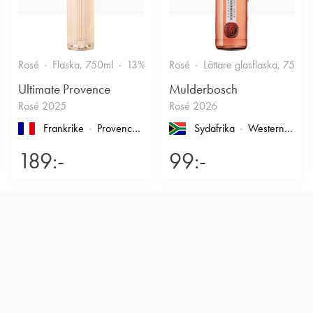
Rosé
Flaska, 750ml
13%
Friskt & Bärigt
Rosé
Lättare glasflaska, 750ml
Ultimate Provence
Mulderbosch
Rosé 2025
Rosé 2026
Frankrike
Provence
, Côtes de Provence
Sydafrika
Western Cape
189:-
99:-